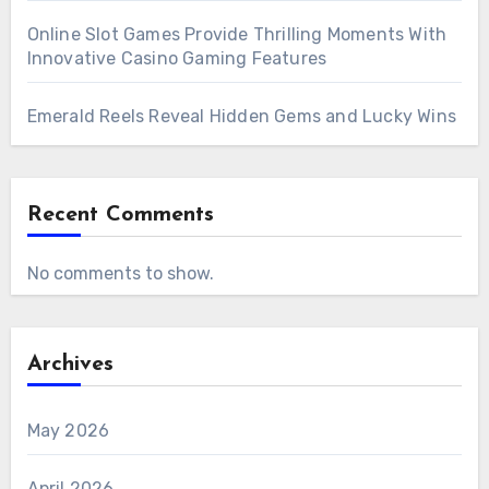
Online Slot Games Provide Thrilling Moments With
Innovative Casino Gaming Features
Emerald Reels Reveal Hidden Gems and Lucky Wins
Recent Comments
No comments to show.
Archives
May 2026
April 2026