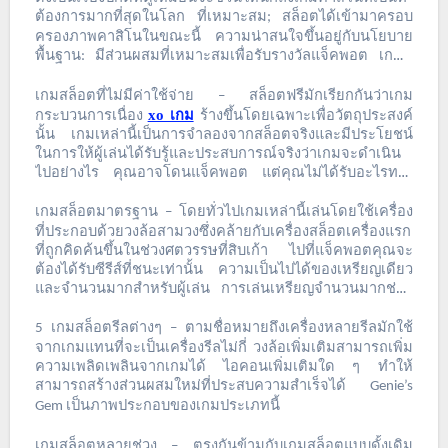
าส ในกรณีที่คุณประสบความสำเร็จเมื่อถึงเวลานั้นถ้าคุณป
ต้องการมากที่สุดในโลก
ที่เหมาะสม
สล็อตได้เข้ามาครอบ
;
ครองภาพคาสิโนในขณะนี้
ความน่าสนใจขึ้นอยู่กับนโยบาย
มสำเร็จสิ่งที่รออยู่ข้างหน้า
พื้นฐาน
มีส่วนผสมที่เหมาะสมเพื่อรับรางวัลแจ็คพอต
เกมนี้
:
ได้พบวิธีการบนเว็บด้วย
คาสิโนออนไลน์เสนอเกมให้คุณ
หลายประเภททำให้มีเสน่ห์และสนุกสนานมากขึ้น
สำหรับมือ
เกมสล็อตที่ไม่มีค่าใช้จ่าย
สล็อตฟรีมักเรียกกันว่าเกม
–
ใหม่สล็อตคงไม่มีอะไรน่าสนใจไปกว่าเมื่อเทียบกับเสียงระฆัง
กระบวนการเนื่อง
xo เกม
ร้างขึ้นโดยเฉพาะเพื่อวัตถุประสงค์
แจ๊คพอตที่ส่งเสียงดังครั้งแรก
ดังนั้นสำหรับทุกคนที่ต้องการ
นั้น
เกมเหล่านี้เป็นการจำลองจากสล็อตจริงและมีประโยชน์
ได้รางวัลที่ดีที่สุดกลับบ้านอาจเป็นประโยชน์มากที่สุดในการ
ในการให้ผู้เล่นได้รับรู้และประสบการณ์จริงว่าเกมจะดำเนิน
เรียนรู้รูปแบบเกมสล็อตแมชชีนยอดนิยมเพื่อกำหนดเทคนิค
ไปอย่างไร
คุณอาจโดนแจ็คพอต
แต่คุณไม่ได้รับอะไรทาง
บางอย่าง
เริ่มกันเลย
เศรษฐกิจ
เกมสล็อตมาตรฐาน
โดยทั่วไปเกมเหล่านี้เล่นโดยใช้เครื่อง
–
ที่ประกอบด้วยวงล้อสามวงซึ่งคล้ายกับเครื่องสล็อตเครื่องแรก
ที่ถูกคิดค้นขึ้นในช่วงศตวรรษที่สิบเก้า
ไปที่แจ็คพอตคุณจะ
ต้องได้รับซีรีส์ที่ชนะเท่านั้น
ความเป็นไปได้ของเหรียญเดียว
และจำนวนมากสำหรับผู้เล่น
การเล่นเหรียญจำนวนมากช่วย
เพิ่มการชำระเงิน
อินสแตนซ์ของสล็อตทั่วไป
ได้แก่
Amazing
เกมสล็อตรีลต่างๆ
และ
ตามชื่อหมายถึงเครื่องหลายรีลมักใช้
Pot
5
Funds Splash
–
จากเกมแทนที่จะเป็นเครื่องรีลไม่กี่
วงล้อเพิ่มเติมสามารถเพิ่ม
ความเพลิดเพลินจากเกมได้
ไอคอนเพิ่มเติมใด
ๆ
ทำให้
สามารถสร้างส่วนผสมใหม่ที่ประสบความสำเร็จได้
Genie’s
เป็นภาพประกอบของเกมประเภทนี้
Gem
เกมสล็อตหลายช่วง
ตรงกันข้ามกับเกมสล็อตแบบดั้งเดิม
–