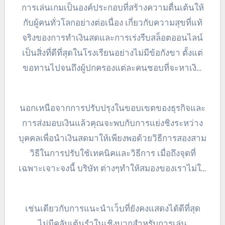
การเล่นเกมเป็นองค์ประกอบที่สร้างความตื่นเต้นให้
กับผู้คนทั่วโลกอย่างต่อเนื่อง เกี่ยวกับความสุขที่แท้
จริงของการทำเงินสดและการเร่งรีบสล็อตออนไลน์
เป็นสิ่งที่ดีที่สุดในโรงเรียนอย่างไม่มีข้อกังขา ตั้งแต่
ขอทานไปจนถึงผู้ปกครองแต่ละคนชอบที่จะหาเงิน
เป็นตัน ๆ ด้วยเหตุนี้ในขณะที่บางคนคิดว่ามีวิธีที่น่า
ทึ่งในการจัดการกับความจริงที่ได้รับการบอกกล่าว
นอกเหนือจากการปรับปรุงในขอบเขตของธุรกิจและ
การส่งมอบเงินแล้วคุณจะพบกับการแย่งชิงระหว่าง
บุคคลเพื่อนำเงินสดมาให้เพียงพอด้วยวิธีการสองสาม
วิธีในการปรับใช้เทคนิคและวิธีการ เมื่อถึงจุดที่
เฉพาะเจาะจงนี้ บริษัท ต่างๆทำให้สมองของเราไม่ให้
ความสำคัญกับแนวทางการจ่ายเงินเดือนที่เฉพาะ
เจาะจงและด้วยเหตุนี้จึงสามารถเชื่อมต่อกับสินทรัพย์
เช่นเดียวกับการแนะนำเว็บที่ยังคงแสดงได้ดีที่สุด
เทคนิคทดแทนได้ แนวทางที่โดดเด่นอย่างแท้จริงใน
ไม่มีคลับเต้นรำในเชิงบวกสำหรับการเล่น