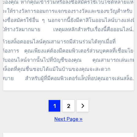
ของคุณ หากคุณเข้าร่วมหรือลงชื่อสมัครใช้เว็บไซต์หลายแห่ง
ควรใส่เหรียญปุ่มควบคุมไดรฟ์และจับ เพื่อช่วยให้คุณหมุนวง
จะให้รางวัลการออมการแจกของรางวัลและของขวัญสำหรับ
ล้อเพื่อรับรางวัลที่ชนะโดยปกติจะใช้เวลาคลิกที่ปุ่มเมาส์ของ
ลงชื่อสมัครใช้อื่น ๆ นอกจากนี้ยังมีคาสิโนออนไลน์บางแห่งที่
คุณเพื่อทำเช่นนั้น เพื่อเพิ่มหรือลดการเดิมพันของคุณหรือถอน
ให้รางวัลมากมาย เหตุผลหลักสำหรับเรื่องนี้คือออนไลน์มี
เงินรางวัลของคุณสิ่งที่คุณควรทำคือคลิกเมาส์เสมอ
เว็บไซต์หลายล้านแห่งที่ให้บริการเกมสล็อตแมชชีนออนไลน์
ด้วยสล็อตออนไลน์คุณสามารถมีส่วนร่วมได้ทุกเมื่อที่
และมอบความคุ้มค่าให้กับเงินของคุณมากขึ้นโดยหวังว่าจะ
ต้องการ คุณเพียงแค่ต้องมีคอมพิวเตอร์ส่วนบุคคลที่เชื่อมโยง
ดึงดูดผู้เข้าร่วมให้มากขึ้น อีกสิ่งที่ดีเกี่ยวกับเรื่องนี้ก็คือการ
กับออนไลน์จากนั้นไปที่บัญชีของคุณ คุณสามารถเล่นเกม
ประสบความสำเร็จรางวัลแจ็คพอตนั้นเป็นเรื่องง่าย
สล็อตที่คุณชื่นชอบได้แม้ในบ้านของคุณจะสะดวก
มาก เนื่องจากสิ่งเหล่านี้ดำเนินการทางออนไลน์เราจึง
สบาย สำหรับผู้ที่มีคอมพิวเตอร์แล็ปท็อปคุณอาจเล่นสล็อต
สามารถซื้อและตั้งค่าโปรแกรมซอฟต์แวร์ที่จะช่วยให้คุณเพิ่ม
แมชชีนเมื่ออยู่ที่สนามเด็กเล่นในร้านกาแฟหรือในร้านกาแฟ
โอกาสที่จะประสบความสำเร็จในการกดแจ็คพอตได้ ด้วยสิ่งนี้
หรือร้านอาหาร
slot แจก เครดิต ฟรี ไม่ ต้อง ฝาก 2019
คุณอาจได้รับแจ็คพอตจากการหมุนครั้งแรกของคุณเอง
Posts
แม้ว่าบนเว็บเกมสล็อตแมชชีนจะมีแง่มุมเชิงบวกของตัวเอง
1
2
แต่คุณยังคงต้องใช้กลยุทธ์ที่ยอดเยี่ยมเมื่อเพลิดเพลินซึ่ง
pagination
Next Page »
หมายความว่าคุณประสบความสำเร็จ การตัดสินใจเลือกวิดีโอ
เกมที่ดีที่สุดพร้อมกับพอร์ตที่เหมาะสมสำหรับคุณเองก็เป็นสิ่ง