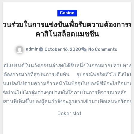
ชนะที่คุณพยายามจะได้รับ สิ่งเล็ก ๆ น้อย ๆ ที่ฉันต้อง
การเป็นสมาชิกที่โดดเด่นกว่านั้นอาจให้การตั้ง
เห็นในมุมมองการเป็นสมาชิกหรือมุมมองของการ
ค้นพบสำหรับคุณคือเรื่องของการเดิมพันของสโมสร
Casino
ถิ่นฐานที่ต่ำต้อยกว่าเป็นส่วนสำคัญของเวลาเมื่อ
มอง
เพลง ผ่าน slot machine
สิ่งที่เกี่ยวข้องคือการ
การพนันที่มีขนาดเล็กกว่าซึ่งฉันมั่นใจว่าพวกเขา
เทียบกับเครื่องจักรที่มีทีมที่รู้จักกันดีจำนวนมากซึ่งอยู่
ส่วนร่วมในการแข่งขันเพื่อรับความต้องการ
ตรวจสอบของคุณ ในกรณีที่คุณเป็นผู้ดำเนินการกลุ่ม
หวังว่าฉันจะไม่เปิดเผย
ใกล้กับทีมที่โดดเด่นกว่าจะส่งเดิมพันขนาดใหญ่
คาสิโนสล็อตแมชชีน
การเดิมพันที่มีชื่อเสียงและสามารถดึงดูดองค์ประกอบ
มหาศาลพร้อมความถี่ที่มากกว่าในการเปรียบเทียบ
ที่สำคัญในการใช้ความทะนุถนอมที่น่าทึ่งคุณก็มี
admin
October 16, 2020
No Comments
สำหรับสมาชิกที่ดีกว่า
ความเป็นไปได้ที่จะได้รับความนิยมอย่างแน่นอนใน
การหาผู้เล่นเกมส่วนตัวโดยใช้เงินเดิมพันจำนว
กรณ์แบรนด์ในนวัตกรรมล่าสุดได้รับหนึ่งในจุดหมายปลายทางที
นมากของ WAP ในขณะที่นักเล่นเกมตัวยงส่วนใหญ่
นที่ต้องการมากที่สุดในการเดิมพัน อุปกรณ์พอร์ตทั่วไปถึงปัจจุบั
รู้สึกไม่มั่นใจที่จะดึงศักยภาพในการขุดทองขนาด
ี่ยนแปลงไปตามความก้าวหน้าในปัจจุบันของพีซีมีอะไรอีกมา
มหึมาพวกเขาจึงอาจเบ้เพื่อเล่นคลับพนันเหล่านี้ที่เพิ่ม
มันส่งผ่านไปยังกลุ่มต่างๆอย่างจริงใจภายในการพิจารณาหลัก
เงินเดิมพันขนาดใหญ่ที่ชนะได้อย่างไม่ลดละที่พวก
ผสานที่เพิ่มขึ้นของผู้คนกำลังจะถูกลากเข้ามาเพื่อเล่นพอร์ตอย่
เขาจ่ายไปเมื่อเร็ว ๆ นี้
งขันเนื่องจากไม่มีการไตร่ตรองใด ๆ ที่สามเณรแต่ละค
ารณา มีการเสนอให้เข้าร่วมการเป็นสมาชิกเว็บไซต์สำหรับผู้เล
่มการพนันเนื่องจากเหมาะกับผู้เข้าร่วมที่มีไพ่ของผู้เล่น การ์ดขอ