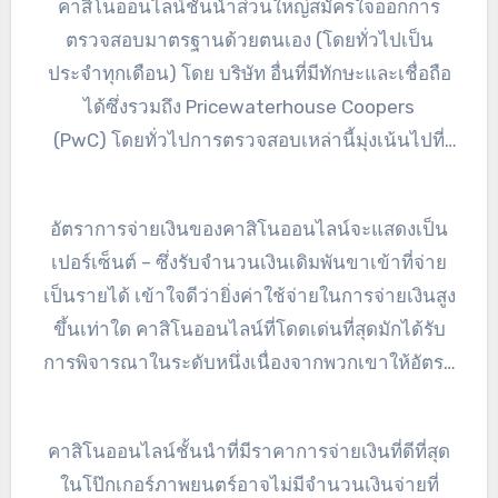
คาสิโนออนไลน์ชั้นนำส่วนใหญ่สมัครใจออกการ
ตรวจสอบมาตรฐานด้วยตนเอง (โดยทั่วไปเป็น
ประจำทุกเดือน) โดย บริษัท อื่นที่มีทักษะและเชื่อถือ
ได้ซึ่งรวมถึง Pricewaterhouse Coopers
(PwC) โดยทั่วไปการตรวจสอบเหล่านี้มุ่งเน้นไปที่
สองด้านของขั้นตอนการผ่าตัดของคาสิโนออนไลน์:
ตัวสร้างปริมาณตามอำเภอใจพร้อมกับค่าธรรมเนียม
อัตราการจ่ายเงินของคาสิโนออนไลน์จะแสดงเป็น
การชำระเงิน ประการหลัง – อัตราการจ่าย – เป็น
เปอร์เซ็นต์ – ซึ่งรับจำนวนเงินเดิมพันขาเข้าที่จ่าย
หัวข้อหลักของโพสต์นี้
เป็นรายได้ เข้าใจดีว่ายิ่งค่าใช้จ่ายในการจ่ายเงินสูง
ขึ้นเท่าใด คาสิโนออนไลน์ที่โดดเด่นที่สุดมักได้รับ
การพิจารณาในระดับหนึ่งเนื่องจากพวกเขาให้อัตรา
การจ่ายเงินสูงสุด
คาสิโนออนไลน์ชั้นนำที่มีราคาการจ่ายเงินที่ดีที่สุด
ในโป๊กเกอร์ภาพยนตร์อาจไม่มีจำนวนเงินจ่ายที่