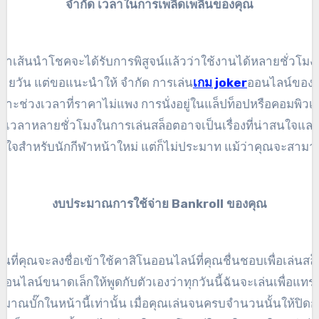
จำกัด
เวลาในการเพลิดเพลินของคุณ
ว่าเส้นนำโชคจะได้รับการพิสูจน์แล้วว่าใช้งานได้หลายชั่วโมง
ายวัน แต่ขอแนะนำให้ จำกัด การเล่น
เกม joker
ออนไลน์ของ
พาะช่วงเวลาที่ราคาไม่แพง การนั่งอยู่ในแล็ปท็อปหรือคอมพิวเต
็นเวลาหลายชั่วโมงในการเล่นสล็อตอาจเป็นเรื่องที่น่าสนใจและ
นใจสำหรับนักกีฬาหน้าใหม่ แต่ก็ไม่ประมาท แม้ว่าคุณจะสามา
ิ่มประสิทธิภาพการชนะที่น่าจะเป็นไปได้ในการเล่นสล็อตอย่างแ
ขัน แต่ก็ยังคงเป็นเกมแห่งโอกาส ผู้ให้กู้คาสิโนกับผู้เล่นต่างพากั
งบประมาณการใช้จ่าย
Bankroll
ของคุณ
หมกมุ่นอยู่กับเกมแห่งโอกาส – อย่าเป็นคนนั้น!
อนที่คุณจะลงชื่อเข้าใช้คาสิโนออนไลน์ที่คุณชื่นชอบเพื่อเล่นสล
ออนไลน์ขนาดเล็กให้พูดกับตัวเองว่าทุกวันนี้ฉันจะเล่นเพื่อแทร
ิมาณบั๊กในหน้านี้เท่านั้น เมื่อคุณเล่นจนครบจำนวนนั้นให้ปิด