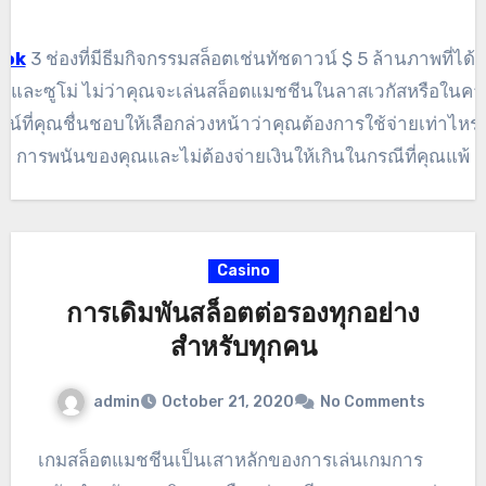
ัสคุณต้องตีไอคอนถ้วยรางวัล 3 หรือสูงกว่าเกี่ยวกับวงล้อ ป้าย
นักมวยปล้ำซูโม่ถ้วยรางวัลและเกอิชา
jok
3 ช่องที่มีธีมกิจกรรมสล็อตเช่นทัชดาวน์ $ 5 ล้านภาพที่ได้รั
ศษและซูโม่ ไม่ว่าคุณจะเล่นสล็อตแมชชีนในลาสเวกัสหรือในคา
น์ที่คุณชื่นชอบให้เลือกล่วงหน้าว่าคุณต้องการใช้จ่ายเท่าไหร่
การพนันของคุณและไม่ต้องจ่ายเงินให้เกินในกรณีที่คุณแพ้
Casino
การเดิมพันสล็อตต่อรองทุกอย่าง
สำหรับทุกคน
admin
October 21, 2020
No Comments
เกมสล็อตแมชชีนเป็นเสาหลักของการเล่นเกมการ