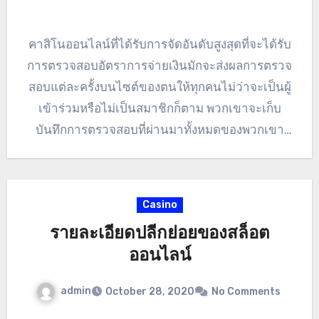
Casino เว็บไซต์ (99.01 เปอร์เซ็นต์), คาสิโนที่มี
ปัญหา (98.98 เปอร์เซ็นต์), คาสิโนนัทสเวกัส (98.91
คาสิโนออนไลน์ที่ได้รับการจัดอันดับสูงสุดที่จะได้รับ
เปอร์เซ็นต์), คาสิโนเชอร์รี่ (98.69 เปอร์เซ็นต์),
การตรวจสอบอัตราการจ่ายเงินมักจะส่งผลการตรวจ
กัปตันคุก (98.57 เปอร์เซ็นต์)
สอบแต่ละครั้งบนไซต์ของตนให้ทุกคนไม่ว่าจะเป็นผู้
เข้าร่วมหรือไม่เป็นสมาชิกก็ตาม พวกเขาจะเก็บ
บันทึกการตรวจสอบที่ผ่านมาทั้งหมดของพวกเขา
และพร้อมที่จะยอมรับต่อสาธารณะ
Casino
รายละเอียดปลีกย่อยของสล็อต
ออนไลน์
admin
October 28, 2020
No Comments