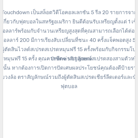
l Touchdown เป็นสล็อตวิดีโอคอลเลกชัน 5 รีล 20 รายการจา
เกี่ยวกับฟุตบอลในสหรัฐอเมริกา ยินดีต้อนรับเหรียญตั้งแต่ 1 เซ็
ดอลลาร์พร้อมกับจำนวนเหรียญสูงสุดที่คุณสามารถเลือกได้ต่อ
 ดอลลาร์ 200 มีการเรียงสับเปลี่ยนที่ชนะ 40 ครั้งแจ็คพอตสูง 
ผู้ตัดสินไวลด์สเปรดสเปรดหมุนฟรี 15 ครั้งพร้อมกับกิจกรรมโบนั
ารหมุนฟรี 15 ครั้ง คุณควรขีดฆ่าสัญลักษณ์สเปรดสองสามตัวหร
านั้น หากต้องการเปิดการปัดเศษผลประโยชน์คุณต้องตีป้ายรา
อบวงล้อ ตราสัญลักษณ์รวมถึงผู้ตัดสินสเปรดเชียร์ลีดเดอร์และนั
ฟุตบอล