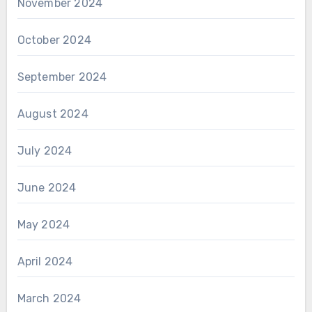
November 2024
October 2024
September 2024
August 2024
July 2024
June 2024
May 2024
April 2024
March 2024