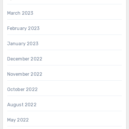
March 2023
February 2023
January 2023
December 2022
November 2022
October 2022
August 2022
May 2022