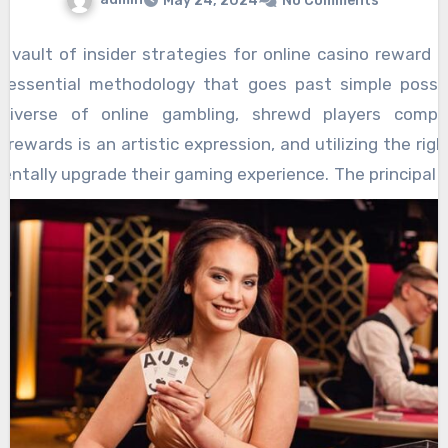
May 24, 2024
No Comments
เพื่อปกป้องข้อมูลส่วนบุคคลและข้อมูลทางการเงิน
หรือมือใหม่ที่ต้องการเสี่ยงโชค คาสิโนออนไลน์เป็น
ประสบการณ์ที่ดื่มด่ำซึ่งเทียบได้กับคาสิโนจริง
ของผู้เล่น เพื่อให้มั่นใจถึงสภาพแวดล้อมการเล่นเกมที่
แพลตฟอร์มที่ทุกคนมีโอกาสเฉิดฉายและคว้าชัยชนะ
 vault of insider strategies for online casino reward
ปลอดภัย นอกจากนี้ คาสิโนออนไลน์ได้รับการ
ด้วยการใช้ประโยชน์จากเกมที่หลากหลาย โบนัส
 essential methodology that goes past simple possibi
ควบคุมโดยหน่วยงานด้านการเล่นเกมและอยู่ภายใต้
มากมาย และสภาพแวดล้อมที่ปลอดภัย ผู้เล่นสามารถ
niverse of online gambling, shrewd players comp
มาตรฐานและการตรวจสอบที่เข้มงวด ซึ่งช่วยเพิ่ม
เพลิดเพลินกับความตื่นเต้นของคาสิโนจากความ
rewards is an artistic expression, and utilizing the righ
ความไว้วางใจและความน่าเชื่อถืออีกชั้นหนึ่ง
สะดวกสบายในบ้านของตนเอง ดังนั้นลองยิงเล่น
ntally upgrade their gaming experience. The principal 
อย่างรับผิดชอบแล้วใครจะรู้? คุณอาจโดนแจ็กพอต
ntensive exploration – players should scour the web f
และเปลี่ยนเซสชั่นการเล่นเกมของคุณให้เป็นชัยชนะ
ewards presented by legitimate online casinos. This 
ที่น่าจดจำ
wards; reload rewards, and extraordinary advancemen
ir bankroll. By being all around educated about the v
ewards accessible, players can arrive at vital concl
t away their time and cash. Once furnished with info
trategy is to exploit the fine print. Numerous players d
 related with rewards, yet these subtleties can re
 truth an effective gaming technique. Focusing 