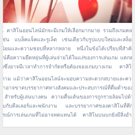
ี้ คาสิโนออนไลน์มักจะมีเกมให้เลือกมากมาย รวมถึงเกมคล
 เช่น แบล็คแจ็คและรูเล็ต เช่นเดียวกับรูปแบบใหม่และสล็อตที่
สนิยมและความชอบที่หลากหลาย หนึ่งในข้อได้เปรียบที่สำคั
น์คือความยืดหยุ่นที่ผู้เล่นจ่ายได้ในแง่ของการเล่นเกม แตกต
กซึ่งอาจมีเวลาทำการจำกัดหรือต้องจองเกมบางเกม คาสิโ
บริการตลอด 24 ชั่วโมงทุกวัน ช่วยให้ผู้เล่นดื่มด่ำกับเกมโปร
ก็ตาม แม้ว่าคาสิโนออนไลน์จะมอบความสะดวกสบายและความ
งกลางวันและกลางคืน การเข้าถึงนี้น่าดึงดูดเป็นพิเศษสำหรับบุ
ขาอาจขาดบรรยากาศทางสังคมและประสบการณ์ที่ดื่มด่ำของค
ี่ยุ่งหรือผู้ที่อาศัยอยู่ในพื้นที่ที่ไม่สามารถเข้าถึงคาสิโนแบบดั้
 สำหรับผู้เล่นบางคน ความตื่นเต้นของการถูกรายล้อมไปด้ว
ว่านั้น คาสิโนออนไลน์ยังมอบความเป็นส่วนตัวและการไม่เปิด
อบกับดีลเลอร์และพนักงาน และบรรยากาศของคาสิโนที่คึกคั
หนึ่งซึ่งอาจไม่มีในสถานประกอบการบนบก ผู้เล่นสามารถเพลิด
รณ์การเล่นเกมที่ไม่อาจทดแทนได้ คาสิโนบนบกยังมีสิ่งอ
รณ์การเล่นเกมโดยไม่ต้องกลัวการตัดสินหรือการตรวจสอบจากผ
ช่น ร้านอาหาร บาร์ และสถานบันเทิง ช่วยให้ลูกค้าได้เพลิด
พวกเขามุ่งความสนใจไปที่ความเพลิดเพลินของเกมเพียงอย่างเด
ต็มรูปแบบนอกเหนือจากการเล่นการพนัน ท้ายที่สุดแล้ว ไม่ว