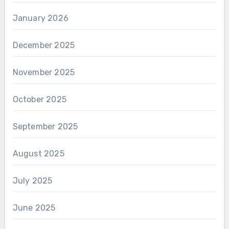
January 2026
December 2025
November 2025
October 2025
September 2025
August 2025
July 2025
June 2025