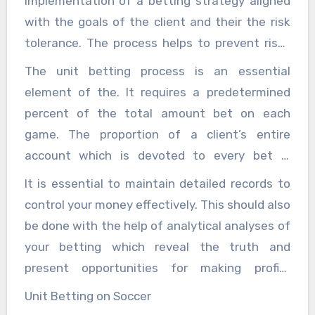
implementation of a betting strategy aligned
with the goals of the client and their the risk
tolerance. The process helps to prevent risky
betting and give customers the assurance
The unit betting process is an essential
they require to handle the inevitable
element of the. It requires a predetermined
fluctuations and peaks of betting on sports.
percent of the total amount bet on each
game. The proportion of a client’s entire
account which is devoted to every bet is
determined by a range different factors. These
It is essential to maintain detailed records to
include the kind and quantity of bets that are
control your money effectively. This should also
placed, their track record of performance in
be done with the help of analytical analyses of
the past, their level of risk, and the unit
your betting which reveal the truth and
betting plan they decide to adhere to.
present opportunities for making profit-
producing changes
da bong wap
. Feedback
Unit Betting on Soccer
loops allow customers to set their staking size