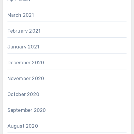
March 2021
February 2021
January 2021
December 2020
November 2020
October 2020
September 2020
August 2020