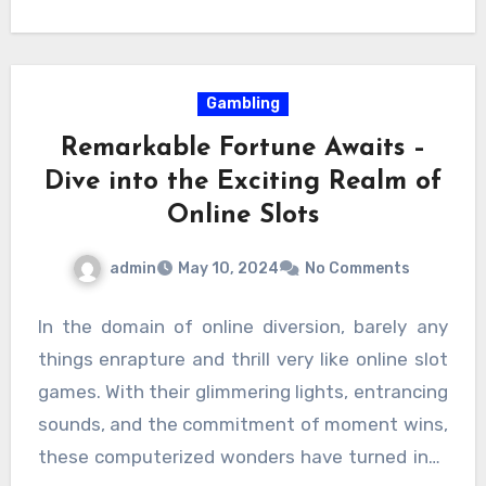
2.251.215
to investigate more. This strategic methodol
. A restrained way to deal with planning guarantees 
d discipline, yet the prizes can be significant. Buildin
y rewards without gambling beyond what they can sta
for a with a picked online casino is a strategy that del
tain lines on stores, misfortunes, and recess forestalls 
Gambling
 time. Numerous casinos offer unwaveringness pr
sintegrate likely benefits. With a painstakingly overse
dy play with elite rewards, cashback, and different adv
Remarkable Fortune Awaits –
n explore the universe of online casino rewards with
Dive into the Exciting Realm of
hat they are expanding their odds of coming out on top wh
Online Slots
 All in all, opening the vault of insider strategies for 
hievement includes a multi-layered approach. Fro
admin
May 10, 2024
No Comments
 and understanding the fine print to key timing, dedicati
bankroll the executives, players can hoist their gamin
In the domain of online diversion, barely any
 the benefits of a top notch reward system.
things enrapture and thrill very like online slot
games. With their glimmering lights, entrancing
sounds, and the commitment of moment wins,
these computerized wonders have turned into