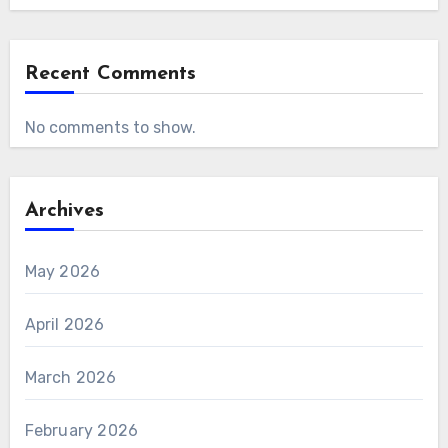
Recent Comments
No comments to show.
Archives
May 2026
April 2026
March 2026
February 2026