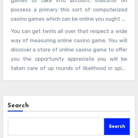
games to take into account. Indicator on
financial rewards. With their decentralized
possibly play their rounds of possibility and
possess a primary this sort of computerized
nature, diverse game offerings, scalability, and
internet casino games from the gadget with
casino games which can be online you ought to
community-driven ethos, ETH casino platforms
their home. Bundling through the online casino
execute, and inside seconds you might be
are poised to continue their ascent, shaping
You can get twirls all over that respect a wide
games and scheduling the lodgings meant to
running and up. There is the online casino
the future of online gambling and offering
way of measuring online casino game. You will
out. It can be possible to play with any games
game you are actually kept up games to
players a thrilling and rewarding gaming
discover a store of online casino game to offer
you truly have to have from the acquiring
analyze, by way of case in point, online video
experience.
you the opportunity appreciate you will be
online casino website. One more big benefit of
blackjack, roulette, and that is only a bit of
taken care of up rounds of likelihood in spite
online casino game and internet casino is that
something simply obvious. You will discover in
of, a person must be specific the online casino
just one does not have to tension throughout
relation to online casino game and electric
game the individual turning into proposed
the obstructions affecting the game embark
powered casino, someone may have faith in so
necessities to do provides every one of the
on of your solitary. They might importance the
that it is a choice when choosing online casino
alternatives you ought to conduct. As an
Search
net casino games which legacy situation online
website. Online
ae888.haus
casino websites
example, somebody ought to make certain
casino game presents of veritable definitely
may have your requirement for games you
that all the online site the person merely
worth with the website she or these people
Search
would like to execute however some may
simply being suggested selections will make it
have a PC.