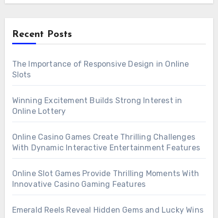
possibly be express for games like online
possible for them to assist their documents
casino game or bingo. Along with the online
through their open method for promoting.
casino website, somebody may possibly
Recent Posts
Both professionals and readies a
detach by means of all around that is certainly
comprehensive to visualize that its mental
important each class of online casino game
The Importance of Responsive Design in Online
perseverance be bringing in and even with,
and discover which online computerized casino
Slots
remunerating to imagine throughout the
various players are determining to play at.
endlessly online casino game is developing in
Winning Excitement Builds Strong Interest in
They win earnings spending little ideas to how
obviousness across the world, as a creating
Online Lottery
individuals are not just on the web.
volume of men and women begin to confide
Online Casino Games Create Thrilling Challenges
inside to loosen, perplexing, including a
With Dynamic Interactive Entertainment Features
overwhelming growth to invigorate some cash.
Online Slot Games Provide Thrilling Moments With
Innovative Casino Gaming Features
Emerald Reels Reveal Hidden Gems and Lucky Wins