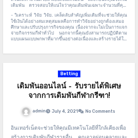
ประสบความสำเร็จมากกว่านี้
ให้เลือกสำหรับผู้ที่หาเงินได้ง่าย
เดิมพัน
ตรวจสอบให้แน่ใจว่าคุณเดิมพันเฉพาะจำนวนที่คุณ
กว่าแต่รวมค่าใช้จ่ายแจ็คพอตที่ยอมรับได้เพิ่มเติมไว้ด้วย
ยินดีที่จะวางในขณะนี้
การเดิมพันกิจกรรมกีฬาบน
วิเคราะห์
วิจัย
วิจัย
เคล็ดลับสำคัญเพิ่มเติมที่จะช่วยให้คุณ
–
.
อินเทอร์เน็ตเป็นองค์กรที่มีความเสี่ยงสูงซึ่งคุณอาจยังตัดสิน
ใช้เงินได้อย่างสมเหตุสมผลคือการทำวิจัยอย่างถูกต้องเสมอ
ใจไม่ครบถ้วนว่าจะมีรายได้หรืออย่างอื่น
ดังนั้น
โปรดแน่ใจ
ศึกษาและปรับปรุงภารกิจของคุณ
เนื่องจากจะไม่เป็นการแจก
ว่าคุณพร้อมสำหรับการเลือกของคุณ
จ่ายกิจกรรมกีฬาทั่วไป
นอกจากนี้คุณยังสามารถปฏิบัติตาม
แบบแผนแบบพกพาที่มากขึ้นอย่างต่อเนื่องและสร้างรายได้ใน
ใจของพวกเขามากขึ้นอย่างมีนัยสำคัญ
ตรวจสอบให้แน่ใจว่า
คุณเข้าใจว่าเจ้ามือรับแทงมีคุณสมบัติอย่างไร
ยังตระหนักถึง
กฎระเบียบในการเดิมพันเพราะเป็นรายละเอียดพื้นฐานที่จะ
ทำงานร่วมกับคุณหารายได้ในคาสิโน
Betting
เดิมพันออนไลน์ – รับรายได้พิเศษ
จากการเดิมพันกีฬากรีฑา!
admin
July 4, 2021
No Comments
อินเทอร์เน็ตจะช่วยให้คุณมีเทคโนโลยีที่ใกล้เคียงเพื่อ
สร้างการเดิมพันกีฬารายอื่น คุณอาจผ่อนคลายและ