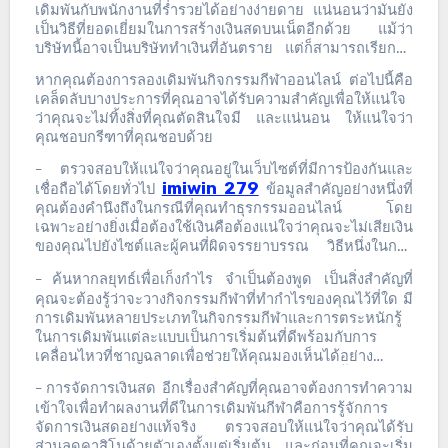
เดิมพันกับพนักงานที่ร่ำรวยได้อย่างง่ายดาย
แน่นอนว่ามันยัง
เป็นวิธีที่ยอดเยี่ยมในการสร้างเงินสดบนเน็ตอีกด้วย
แม้ว่า
บริษัทนี้อาจเป็นบริษัททำเงินที่อันตราย
แต่ก็สามารถเรียกได้
ว่าเป็นกลยุทธ์ที่น่าเพลิดเพลินในการเพลิดเพลินกับวิดีโอเกม
หากคุณต้องการลองเดิมพันกิจกรรมกีฬาออนไลน์
ต่อไปนี้คือ
ที่ชื่นชอบมากขึ้น
เคล็ดลับบางประการที่คุณอาจได้รับความสำคัญเพื่อให้แน่ใจ
ว่าคุณจะไม่ทิ้งสิ่งที่คุณตัดสินใจมี
และแน่นอน
ให้แน่ใจว่า
คุณชอบกรีฑาที่คุณชอบด้วย
ตรวจสอบให้แน่ใจว่าคุณอยู่ในเว็บไซต์ที่มีการป้องกันและ
–
imiwin 279
เชื่อถือได้โดยทั่วไป
ข้อมูลสำคัญอย่างหนึ่งที่
คุณต้องคำนึงถึงในกรณีที่คุณทำธุรกรรมออนไลน์
โดย
เฉพาะอย่างยิ่งเมื่อต้องใช้เงินคือต้องแน่ใจว่าคุณจะไม่เสียเงิน
ของคุณไปยังไซต์และผู้คนที่ผิดจรรยาบรรณ
วิธีหนึ่งในการ
ประเมินว่าคุณจะอยู่ในไซต์ที่เชื่อถือได้หรือไม่ก็คือการได้รับ
ค้นหากลยุทธ์เพื่อเก็งกำไร
จำเป็นต้องพูด
เป็นสิ่งสำคัญที่
–
บันทึกและดูที่เว็บไซต์สุทธิ
ดำเนินการตามคำแนะนำบาง
คุณจะต้องรู้ว่าจะวางกิจกรรมกีฬาที่ทำกำไรของคุณไว้ที่ใด
มี
ประการและค้นหาว่าได้รับการจัดทำดัชนีในฐานข้อมูลเคล็ด
การเดิมพันหลายประเภทในกิจกรรมกีฬาและการตระหนักรู้
ลับออนไลน์จำนวนมากหรือไม่
ในการเดิมพันแต่ละแบบเป็นการเริ่มต้นที่ดีพร้อมกับการ
เคลื่อนไหวที่ชาญฉลาดเพื่อช่วยให้คุณมองเห็นได้อย่าง
แม่นยำว่าคุณจะมีโอกาสประสบความสำเร็จมากขึ้นในจุดใด
การจัดการเงินสด
อีกเรื่องสำคัญที่คุณอาจต้องการทำความ
–
ตระหนักว่าตัวเลือกประเภทหนึ่งที่มีค่าใช้จ่ายแจ็คพอตเพิ่ม
เข้าใจเพื่อทำผลงานที่ดีในการเดิมพันกีฬาคือการรู้จักการ
ขึ้นอย่างแน่นอนมักเป็นคนที่อาจท้าทายเล็กน้อยที่จะประสบ
จัดการเงินสดอย่างแท้จริง
ตรวจสอบให้แน่ใจว่าคุณได้รับ
ความสำเร็จและอาจมีความเสี่ยงมากกว่า
หากคุณต้องการ
ส่วนลดคาสิโนด้วยตัวเองตั้งแต่เริ่มต้น
และก่อนที่คุณจะเริ่ม