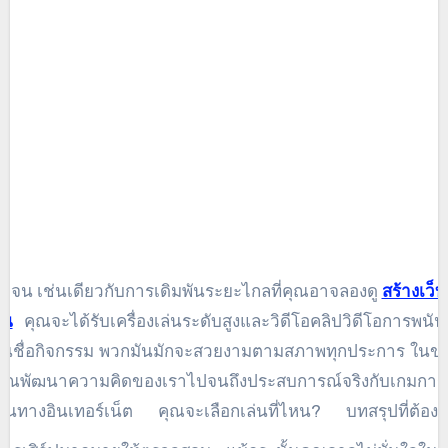
่เหลี่ยมและธุรกิจปูนของคุณ ไม่ว่าสถานการณ์จะเป็นอย่า
มืองเหล็กพิเศษของสัตว์ประหลาดก็อาจได้รับ และชีวิตประจำ
าจเปลี่ยนไปตามแท่นบูชาของบัตรเครดิตของคุณเอง ก
ลี่ยนแปลงของลูกเทนนิสหรือการย้ายตำแหน่งของคุณ
มารถ. ครั้งแล้วครั้งเล่า กรรมแนะนำโอกาสสำหรับตัว
ง วิดีโอเกมที่นำเสนอได้รับผ่านตัวเลือกชั้นนำที่ล้าสมัยเช่นเวิ
ด์เว็บในคาสิโนออนไลน์และแบล็คแจ็คเพื่อความก้าวหน้าล่าสุ
การเดิมพันเช่น Benefit the State Casino เปิดใช้งาน P
rld Wide Web คาสิโนอินเทอร์เน็ตและสตั๊ดสถานประกอบ
ดเจน เช่นเดียวกับการเดิมพันระยะไกลที่คุณอาจลองดู
สร้างเว็
ัน
โน
คุณจะได้รับเครื่องเล่นระดับสูงและวิดีโอคลิปวิดีโอการพนั
โนชื่อกิจกรรม พวกมันมักจะสวยงามตามสภาพทุกประการ ใน
่คุณพัฒนาความคิดของเราไปจนถึงประสบการณ์จริงกับเกมการ
ันทางอินเทอร์เน็ต คุณจะเลือกเล่นที่ไหน? บทสรุปที่ต้อง
ิบัติตามในเครื่องมือค้นหาสำคัญๆ หรือ Google หรือโปรแ