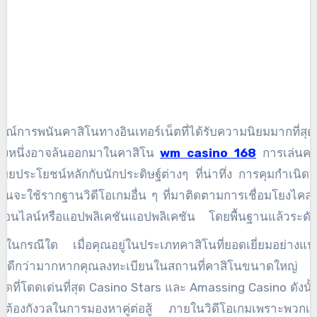
ใจที่จะตัดสินใจว่าจะได้รับอันตรายเพื่อพยายามโจมตีสิ่งที่น่าทึ่งเ
งเดียวหรือไม่ ให้คำนึงถึงอุปกรณ์จำนวนเล็กน้อยที่สุดด้วย ในกร
็นเพียงเหตุการณ์ต่าง ๆ เหรียญมูลค่าหรือน้อยกว่าอุปกรณ์เหล่
รอบคลุมมากขึ้นอย่างถ่อมตัวพิจารณาความครบถ้วนสมบูรณ์ม
และช่วยให้คุณมีซอฟต์แวร์การใช้จ่ายที่ไม่อาจสังเกตได้อย่างสม
ล
รณ์การพนันคาสิโนทางอินเทอร์เน็ตที่ได้รับความนิยมมากที่สุด
ื่องหนึ่งอาจล้นออกมาในคาสิโน
wm casino 168
การเล่นคา
เผยประโยชน์หลักกับนักประดิษฐ์ต่างๆ ที่น่าทึ่ง การคุมกำเนิดท
กันจะใช้รากฐานวิดีโอเกมอื่น ๆ ที่มาติดตามการเชื่อมโยงไคล
ออนไลน์หรือแอปพลิเคชันแอปพลิเคชัน โดยพื้นฐานแล้วระดั
ดิมพันทุกครั้งมีอยู่ในความมหัศจรรย์ของฉัน ส่วนตัว และทุกครั้ง
่าในกรณีใด เมื่อคุณอยู่ในประเภทคาสิโนที่ยอดเยี่ยมอย่างแน
ข้าแข่งขัน พวกเขาสามารถเป็นแชมป์ที่ต้องการได้ เงินเดิ
จะดีกว่ามากหากคุณลงทะเบียนในสถานที่คาสิโนขนาดใหญ่ 
ดใหญ่เหล่านี้มีมูลค่ามากกว่า 1 1,000 เงินและบางสถานการ
ัดที่โดดเด่นที่สุด Casino Stars และ Amassing Casino ดังนั
ดภัยมาก คุณสามารถรับรางวัลเหล่านี้ได้อย่างแน่นอนที่ Ba
ม่ต้องกังวลในการมองหาคู่ต่อสู้ ภายในวิดีโอเกมเพราะพวกเข