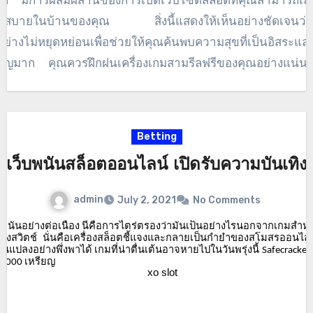
กมา มีการผสมผสานของการเปิดเว็บไซต์สล็อตที่คุณสามารถเล่นบ
ม
ตัวอย่างเช่น ช่องว่างสองสามป้ายที่สามารถทำให้ประสบกา
สบายในบ้านของคุณ สิ่งนี้แสดงให้เห็นอย่างชัดเจนว่าคุณ
ย่างไม่หยุดหย่อนเพื่อช่วยให้คุณค้นพบความสุขที่เป็นอิสระแ
งสำคัญมาก คุณควรฝึกฝนเครื่องเกมสามรีลฟรีของคุณอย่างแน่นอ
ท่วมและความสามารถให้กับชีวิตของคุณ ก้าวไปข้างหน้าอย่างสำค
ให้กับความฝันของคุณ โลกอาจมีร้านค้าทั้งหมดที่มีลักษณะประ
ที่เก่ามาก เหนือสิ่งอื่นใด บุคคลต่างแสวงหาและสนใจมันมากขึ้น 
Betting
สล็อตออนไลน์ นี่ไม่ใช่แค่คาสิโนในลาสเวกัสหรือห้องสล็อตในแอต
เว็บพนันสล็อตออนไลน์ เปิดรับความบันเทิง
ู้เล่นสล็อตและมือใหม่ต่างกระตือรือร้นที่จะเล่นสล็อตออนไลน์เป็
นะสล็อต มือสมัครเล่นสามารถเล่นสล็อตได้โดยเปล่าประโยชน์
admin
July 2, 2021
No Comments
่นกับสแต็ค มีปลายทางสล็อตออนไลน์มากกว่า 500 แห่งที่ให้
ันอย่างต่อเนื่อง
นี่คือการไตร่ตรองว่ามันเป็นอย่างไรนอกจากเกมสำหรับผ
ื่อความสนุกสนานและเงินสด
ึงสวิตช์
นั่นคือเครื่องสล็อตชี้แจงและกลายเป็นกำยำของสโมสรออนไลน
ี่ยนแปลงอย่างพึ่งพาได้
เกมที่น่าตื่นเต้นอาจหายไปในวันพรุ่งนี้
Safecracker
เหรียญ
0,000