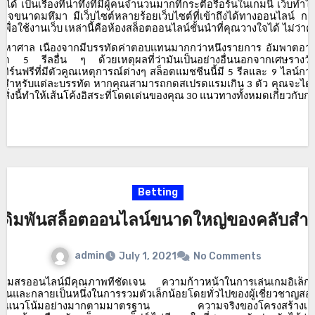
มได้
เป็นเรื่องที่น่าทึ่งที่มีผู้คนจำนวนมากที่กระตือรือร้นในเกมนี้
เว็บทำให
ุรกิจขนาดมหึมา
มีเว็บไซต์หลายร้อยเว็บไซต์ที่เข้าถึงได้ทางออนไลน์
การ
เพื่อใช้งานเว็บ
เหล่านี้คือห้องสล็อตออนไลน์ชั้นนำที่คุณวางใจได้
ไม่ว่า
ณมหาศาล
เนื่องจากมีบรรทัดค่าตอบแทนมากกว่าหนึ่งรายการ
อัมพาตอาจป
็อต
รีลอื่น
ๆ
ด้วยเหตุผลที่ว่ามันเป็นอย่างอื่นนอกจากเศษรางวัล
5
เทิร์นฟรีที่มีตัวคูณเหตุการณ์ต่างๆ
สล็อตแมชชีนนี้มี
รีลและ
ไลน์กา
5
9
ญสำหรับแต่ละบรรทัด
หากคุณสามารถกดสเปรดแรมเกิน
ตัว
คุณจะได้ร
3
ง
สิ่งนี้ทำให้เส้นโค้งอิสระที่โดดเด่นของคุณ
แนวทางทั้งหมดเกี่ยวกับการ
30
Betting
เดิมพันสล็อตออนไลน์ขนาดใหญ่ของคลับสำหรั
admin
July 1, 2021
No Comments
ากสโมสรออนไลน์มีคุณภาพที่ชัดเจน
ความก้าวหน้าในการเล่นเกมอิเล็กท
ับล้านและกลายเป็นหนึ่งในการรวมตัวเล็กน้อยโดยทั่วไปของผู้เชี่ยวชาญ
้ซื้อมีแนวโน้มอย่างมากตามมาตรฐาน
ความจริงของโครงสร้างเค