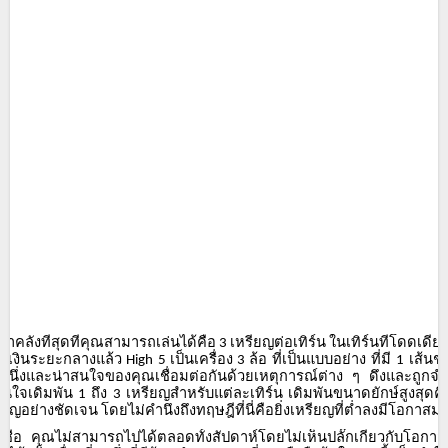
่บ้าคลั่งที่สุดที่คุณสามารถเล่นได้คือ
เหรียญต่อเทิร์น
ในเทิร์นที่โดดเดี่ย
3
ยเงินระยะกลางแล้ว
เป็นเครื่อง
ล้อ
ที่เป็นแบบอย่าง
ที่มี
เส้นช
High 5
3
1
บหนึ่งและน่าสนใจของคุณเชื่อมต่อกันด้วยเหตุการณ์ต่าง
ๆ
ดึงและถูกจำ
ินใจเดิมพัน
ถึง
เหรียญสำหรับแต่ละเทิร์น
เดิมพันขนาดยักษ์สูงสุดคื
1
3
ียญอย่างชัดเจน
โดยไม่คำนึงถึงทฤษฎีที่นี่คือยิ่งเหรียญที่ต่ำลงมีโอกาสม
ชื่อ
คุณไม่สามารถไปได้ตลอดทั้งสัปดาห์โดยไม่เห็นปลั๊กเกี่ยวกับโอกาสเ