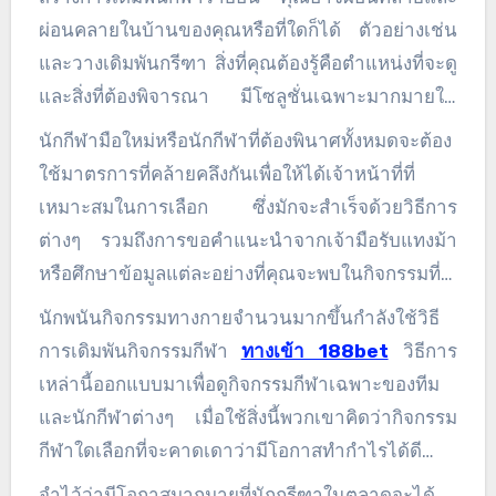
ผ่อนคลายในบ้านของคุณหรือที่ใดก็ได้ ตัวอย่างเช่น
และวางเดิมพันกรีฑา สิ่งที่คุณต้องรู้คือตำแหน่งที่จะดู
และสิ่งที่ต้องพิจารณา มีโซลูชั่นเฉพาะมากมายใน
ตลาดที่จะช่วยให้คุณนึกถึงการเดิมพันกิจกรรมกีฬาที่
นักกีฬามือใหม่หรือนักกีฬาที่ต้องพินาศทั้งหมดจะต้อง
เหมาะสม สิ่งสำคัญที่สุดที่ไม่ควรลืมคือการเดิมพัน
ใช้มาตรการที่คล้ายคลึงกันเพื่อให้ได้เจ้าหน้าที่ที่
อย่างมีความรับผิดชอบ อย่าปล่อยให้อารมณ์ของคุณ
เหมาะสมในการเลือก ซึ่งมักจะสำเร็จด้วยวิธีการ
เข้ามาเกี่ยวข้อง ในกรณีที่ทรัพยากรของคุณแจ้งให้
ต่างๆ รวมถึงการขอคำแนะนำจากเจ้ามือรับแทงม้า
คุณทราบว่าคุณต้องสร้างการเดิมพันแต่ละครั้ง คุณ
หรือศึกษาข้อมูลแต่ละอย่างที่คุณจะพบในกิจกรรมที่
ไม่ควรเดิมพัน หากคุณกำลังเดิมพันฟุตบอล เบสบอล
ไม่เหมือนใครและนักเล่นเกมตัวยง นี่อาจเป็นครั้งที่
นักพนันกิจกรรมทางกายจำนวนมากขึ้นกำลังใช้วิธี
เบสบอลหรือกิจกรรมอื่น ๆ มักจะทราบดุลยภาพของ
สองที่ใช้เวลานานและมีราคาแพง
การเดิมพันกิจกรรมกีฬา
ทางเข้า 188bet
วิธีการ
คุณกับคู่มือกิจกรรมกีฬา คำนึงถึงเป้าหมายสูงสุดของ
เหล่านี้ออกแบบมาเพื่อดูกิจกรรมกีฬาเฉพาะของทีม
คุณเสมอเพื่อรับเงินเพิ่ม ไม่ใช่เลิกใช้การเดิมพันเพียง
และนักกีฬาต่างๆ เมื่อใช้สิ่งนี้พวกเขาคิดว่ากิจกรรม
ครั้งเดียว การพยายามจำสิ่งนี้จะช่วยให้ทุกคนทำ
กีฬาใดเลือกที่จะคาดเดาว่ามีโอกาสทำกำไรได้ดี
อย่างนั้นได้
ที่สุด กลยุทธ์การพนันกีฬาเหล่านี้ดีมาก ด้วยเหตุผลที่
จำไว้ว่ามีโอกาสมากมายที่นักกรีฑาในตลาดจะได้