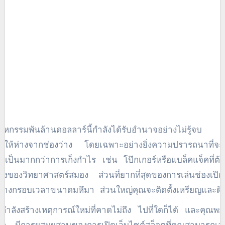
อุตสาหกรรมพันล้านดอลลาร์นี้กำลังได้รับอำนาจอย่างไม่รู้จ
ยให้ห่างจากช่องว่าง โดยเฉพาะอย่างยิ่งความปรารถนาที่จะ
จเป็นมากกว่าการเก็งกำไร เช่น โป๊กเกอร์หรือแบล็คแจ็คที
ของวิทยาศาสตร์สมอง ส่วนที่ยากที่สุดของการเล่นช่องเปิดคื
่างกรอบเวลาขนาดมหึมา ส่วนใหญ่คุณจะติดตั้งเหรียญและดึงที่
ย้งกัน และสิ่งที่คุณทำคือยึดมั่นในผลลัพธ์ ผู้เล่นจำนวนมากสา
ำลังสร้างเหตุการณ์ใหม่ที่คาดไม่ถึง ไปที่ใดก็ได้ และคุ
วนให้หลงใหลเนื่องจากต้องใช้ความคิดเพียงเล็กน้อย รอบๆ นั้น 