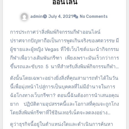
ออนไลน์
ไว้ ตัวอย่างเช่น ในกรณีที่เว็บพนันให้การ์ดอวยพรทีม
แก่คุณ ให้รับมาและให้แน่ใจว่าคุณใช้มันทุกครั้งที่
admin
July 4, 2021
No Comments
คุณเข้าร่วม วางมันด้วยสถานที่ที่เลือกผ่านหน่วยเพื่อ
สะสมปัจจัยที่คุณอาจใช้ในอุตสาหกรรมสำหรับคอมพ์
การประกาศว่าสิ่งพิมพ์กิจกรรมกีฬาออนไลน์
.
ปราศจากปัญหาถือเป็นการพูดเกินจริงของศตวรรษ มี
ผู้ชายและผู้หญิง Vegas ที่ใช้เว็บไซต์แนะนำกิจกรรม
กีฬาเพื่อวางเดิมพันกรีฑา เพียงเพราะมันเร็วกว่าการ
ขึ้นรถและขับรถ 5 นาทีสำหรับสิ่งพิมพ์กิจกรรมกีฬาที่
อยู่ใกล้เคียง ดูเหมือนว่าคู่มือกิจกรรมกีฬาออนไลน์จะ
ดังนั้นโดยเฉพาะอย่างยิ่งสิ่งที่คุณสามารถทำได้ในวัน
ปรากฏขึ้นทุกวันในขณะนี้ ฉันจำได้เมื่อมีหนังสือ
นี้เพื่อมุ่งหน้าไปสู่การเป็นบุคคลที่ไม่มีอำนาจในการ
กิจกรรมกีฬาออนไลน์เพียงไม่กี่เล่ม ตอนนี้มีให้เลือก
ฉ้อโกงทางเว็บกรีฑา? ตอนนี้ฉันต้องการนำเสนอคุณ
มากมายจริงๆ ด้วยการโจมตีทางเลือก สิ่งสำคัญคือ
ยาก ปฏิบัติตามอุปสรรคนี้และโอกาสที่คุณจะถูกโกง
คุณต้องปกป้องตัวเองจากการสร้างคนจนเพียงคน
โดยสิ่งพิมพ์กรีฑาที่ใช้อินเทอร์เน็ตจะลดลงอย่าง
เดียว ตามที่ฉันรู้ดีว่าหนังสือเรียนกรีฑาออนไลน์
มาก กระบวนการประกอบด้วยการรวบรวมข้อเท็จ
ดูว่าธุรกิจนี้อยู่ในตำแหน่งใดและดำเนินการค้นหา
ไม่ใช่ทุกเล่มที่ทำงานในระดับที่สูงขึ้นหรือสูงกว่า