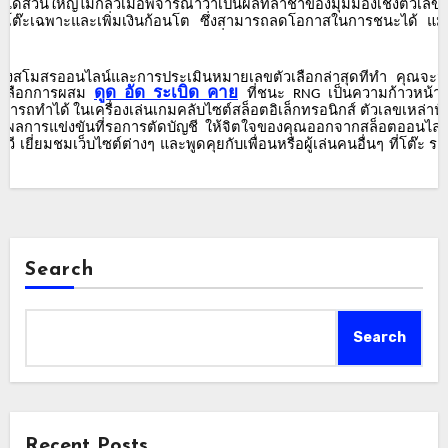
ม่ได้ส่วนใหญ่ไม่กลัวเมื่อพิจารณาว่าเป็นผลที่ล่าช้าของมุมมองเชิงตัวเลขท
ี่โต๊ะเฉพาะและเพิ่มเงินก้อนโต
ซึ่งสามารถลดโอกาสในการชนะได้
แม้
ยชน์จากคุณและทำให้ยากสำหรับคุณที่จะรักษาความสอดคล้องกับแนวทา
ันของสโมสรออนไลน์และการประเมินหมายเลขตัวเลือกล่าสุดที่ทำ
คุณจะม
ดูด
อัด
ระเบิด
คาย
เลือกการผสม
ที่ชนะ
เป็นความก้าวหน้าข
G
RNG
ามารถทำได้
ในเครื่องเล่นเกมคลับไซต์สล็อตอิเล็กทรอนิกส์
ตัวเลขเหล่าน
ือกผลการแข่งขันที่รอการตัดบัญชี
ให้จิตใจของคุณออกจากสล็อตออนไลน
ีวี
เยี่ยมชมเว็บไซต์ต่างๆ
และพูดคุยกับเพื่อนหรือผู้เล่นคนอื่นๆ
ที่โต๊ะ
ระ
Search
Search
Recent Posts