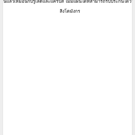
านแล้วเหมือนกับรูเล็ตและแคร็ปส์
ไม่มีแผนใดที่สามารถรับประกันได้ว
ไม