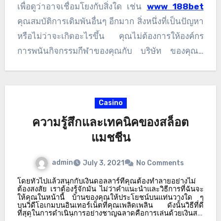
จริงบางส่วนในเว็บสำรองกิจกรรมกีฬาก่อนที่จะวาง
เพื่อดูว่าอาจเชื่อมโยงกับสิ่งใด เช่น
www 188bet
เดิมพัน ต่อไปนี้เป็นผลิตภัณฑ์ของความรู้ที่คุณต้อง
คุณสมบัติการเดิมพันอื่นๆ อีกมาก สิ่งหนึ่งที่เป็นปัญหา
ตระหนักก่อนตัดสินใจชำระเงินล่วงหน้า 1 เล็กน้อยใน
หรือไม่ว่าจะเกิดอะไรขึ้น คุณไม่ต้องการให้องค์กร
เงินสำรองกิจกรรมกีฬาออนไลน์ ขั้นแรก ให้ค้นหา
การพนันกิจกรรมกีฬาของคุณกับ บริษัท ของคุณที่
ฉลากจากบริษัทของคุณซึ่งเป็นผู้ดำเนินการจาก
มองไม่เห็นอย่างแน่นอน สำหรับผู้ที่ไม่สามารถ
สำรองกิจกรรมกีฬาออนไลน์ เมื่อคุณมีรายละเอียด
ค้นคว้าข้อมูลเพิ่มเติมเกี่ยวกับองค์กรโดยไม่ได้รับผู้
เหล่านี้แล้ว ให้พิจารณาว่าบุคคลเหล่านี้เสนอที่อยู่จริง
ตรวจสอบพิเศษ คุณควรไปข้างหน้า นี่คือกลยุทธ์เพิ่ม
Casino
หรือไม่
เติม อีเมลหนังสือกรีฑาที่เน้นเว็บเป็นศูนย์กลางและ
ความรู้สึกและเทคนิคของสล็อต
สอบถามรายละเอียดบริษัทและดูรายได้ คุณยัง
แมชชีน
ต้องการทราบด้วยว่าองค์กรของพวกเขาทำงานได้
อย่างมั่นคงนานเท่าใด และหนังสือกิจกรรมกีฬาเวิลด์
admin
July 3, 2021
No Comments
ไวด์เว็บยังมีอยู่ในขั้นตอนการดำเนินการนาน
โดยทั่วไปแล้วสนุกกับเงินดอลลาร์ที่คุณต้องทำลายอย่างไม่
เท่าใด โปรดจำไว้ในหนังสือกิจกรรมกีฬาออนไลน์ที่
ต้องสงสัย
เราต้องรู้จักมัน
ไม่ว่าคำแนะนำและวิธีการที่ฉันจะ
ให้คุณในหน้านี้
บ้านของคุณให้ประโยชน์บนแท่นวางใด
ๆ
คุณไม่สามารถยืนยันรายละเอียดเหล่านี้ได้ หลังจาก
บนวิดีโอเกมบนอินเทอร์เน็ตที่คุณเพลิดเพลิน
ดังนั้นวิธีที่ดี
คุณได้โอนไปก่อนหน้านี้แล้ว ก็ถึงเวลาดำเนินการ
ที่สุดในการดำเนินการอย่างชาญฉลาดคือการเล่นด้วยเงินสด