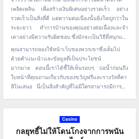
ทำให้เปอร์เซ็นต์ที่คุณโปรดปราน หลายคนมีส่วนที่
เพลิดเพลิน เพื่อสร้างเงินพิเศษอย่างรวดเร็ว อย่าง
ประสบความสำเร็จเพิ่มขึ้น
รวดเร็วเป็นสิ่งที่ดี แต่ความต่อเนื่องนั้นยิ่งใหญ่กว่าใน
ระยะยาว ทำการบ้านของคุณอย่างต่อเนื่องและจำ
เดาอย่างมีความรับผิดชอบ ซึ่งมักจะเป็นวิธีที่สนุกและ
น่าพึงพอใจอย่างยิ่งในการสร้างรายได้เพิ่มเติมทาง
คุณสามารถลองใช้หน้าเว็บของพวกเขาซึ่งเต็มไป
ออนไลน์ เรียนรู้ว่าคุณจะสามารถรับ 97 เปอร์เซ็นต์
ด้วยคำแนะนำและข้อมูลที่เป็นประโยชน์
ของการเดิมพันกรีฑาของคุณได้อย่างไรด้วยกิจกรรม
มากมาย ตอนนี้เราได้ชี้ให้เห็นรอบๆ บ่อน้ำก่อนถึง
The Sporting Playing Champ Technique ซึ่งเริ่ม
ใบหน้าที่คุณถามเกี่ยวกับของขวัญฟรีและรางวัลที่คา
ตั้งแต่วันนี้ สัมผัสและรับฟังเคล็ดลับกว่าพันข้อจากคน
สิโนเสนอ นี่เป็นสิ่งสำคัญที่ไม่มีใครสามารถมีการทำ
สร้างรายได้จริง!
ธุรกรรมได้แม้ว่าคุณจะสูญเสียเพลงบลูส์มากมาย
ก็ตาม รับและเล่นซอกับการเดิมพันที่เสนอรอบฟรีหรือ
หมุนฟรี มองหาผู้ที่ให้ข้อเสนอโบนัสเพิ่มเติมอื่นๆ เพิ่ม
Casino
เติม หากคุณจะค้นพบโอกาสในการขายใด ๆ ที่
กลยุทธิ์ไม่ให้โดนโกงจากการพนัน
สามารถมีได้โดยไม่เสียค่าใช้จ่ายใด ๆ ให้ยึด