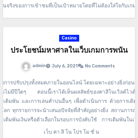
ใหญ่บนเครือข่ายเน็ตที่เป็นอยู่และเป็นที่ชื่นชมอย่างมากในโลก
ผนจริงของการเข้าชมที่เป็นเป้าหมายโดยที่ไม่ต้องใส่ใจกับเกม
ไลน์
ระเภทใดที่พวกเขามี
Casino
ประโยชน์มหาศาลในเว็บเกมการพนัน
admin
July 6, 2021
No Comments
วยการปรับปรุงทั้งหมดภายในออนไลน์ โดยเฉพาะอย่างยิ่งก่อนที
บไม่มีปีใดๆ ตอนนี้เราได้เห็นผลลัพธ์ของคาสิโนเวิลด์ไวด์เ
รเดิมพัน และการเล่นคำบ่นอื่นๆ เพื่อดำเนินการ ด้วยการเดิม
่วโลก ทุกรายการจะนำเสนอปัจจัยที่สำคัญอย่างยิ่ง สถานการณ
รเดิมพันเงินหรือตัวเลือกในรอบการบังคับใช้ การเดิมพันในเวิ
ด์เว็บนั้นได้รับผลทางสถิติเสมอมา ในแทบทุกงานฉลองเล็กๆ 
นอชื่อวิดีโอเกมแต่ละเกม มีหลายสิ่งที่แยกไม่ออกจากธุร