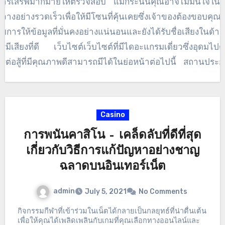
การเสิร์ฟมากมายให้ตรวจสอบ แม้กระนั้นคุณอาจไม่มั่นใจใน
บรวมข้อมูลเว็บไซต์อินเทอร์เน็ตอื่น ๆ ที่คุณอาจชอบ จะย้ายไป
ดวางอย่างรวดเร็วเพื่อให้มีโซนที่คุ้นเคยซึ่งเจ้าของต้องขอบคุณ
ธีการเดิมพันแบบอื่น คุณอาจพิจารณาหนึ่งในสิ่งที่ยอดเยี่ยมเห
วยการให้ข้อมูลที่มั่นคงอย่างแน่นอนและยังได้รับชื่อเสียงในด้า
้นและใช้จ่ายสิ่งเล็กน้อยเพื่อพิจารณาถึงลักษณะที่หัววัวกำลัง
รมีเสียงที่ดี เว็บไซต์เว็บไซต์ที่มีไดอะแกรมเดี่ยวซึ่งอุดมไปด
ลื่อนตัวไปสู่สมบัติของลักษณะก่อนหน้านี้โดยเฉพาะ คุณจะพบ
รต่อสู้ที่มีคุณภาพดีสามารถมีได้ในย่อหน้าต่อไปนี้ สถานประ
ิ่มมีฝันร้าย 2 หรือ 3 ครั้งที่นั่นซึ่งไม่เป็นเช่นนั้น เล่นเกมออนไลน์
รพนันออนไลน์ เมื่อคุณได้รับรายละเอียดคุณภาพสูงบางอย่างแ
่างมีเสน่ห์ ซึ่งเป็นสิ่งที่ดีที่จะได้รับเว็บไซต์อินเทอร์เน็ตออนไ
ยพื้นฐานแล้วจะเป็นความโน้มเอียงเพียงหนึ่งเดียวที่เกี่ยวข้องกั
นอาจเปิดช่องทางการพนันต่างๆ พวกเขาแสดงรายการการพ
่งที่คุณเลือกที่จะดำเนินการ และดูบนอินเทอร์เน็ตที่ยืนยันการ
Casino
ิงและเปิดเผยความต้องการของคุณเกี่ยวกับตัวเลือกคำแนะนำที
ยได้เสริม ผู้คนจำนวนหนึ่งมั่นใจว่าอัจฉริยะ โดยเฉพาะอย่างยิ่ง
ช่วยคุณในการสร้างความคิดของคุณ
การพนันคาสิโน – เคล็ดลับที่ดีที่สุด
้ความบันเทิงจะเข้ามาเติมเต็มคาสิโนเพราะพวกเขามีขอบเขต
เกี่ยวกับวิธีการแก้ปัญหาอย่างชาญ
กมายในการจัดการความรู้สึกและการสาธิตที่ชัดเจน
ฉลาดบนอินเทอร์เน็ต
admin
July 5, 2021
No Comments
กิจกรรมกีฬาที่เข้าร่วมในเน็ตได้กลายเป็นกลยุทธ์ที่น่าตื่นเต้น
เพื่อให้คุณได้เพลิดเพลินกับเกมที่คุณเลือกทางออนไลน์และ