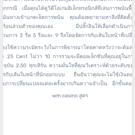
ุกกรณี เมื่อคุณได้ดูวิดีโอเกมอิเล็กทรอนิกส์ที่เล่นการพนันพื
พนันทางเข้าแกดเจ็ตการพนัน คุณต้องพยายามหาสิ่งที่ติดตั้งไ
มร้อนส่วนตัวของคุณเอง มีปลั๊กอินให้เลือกดำเนินกา
วนการ 3 รีล 5 รีลและ 9 รีลโดยจัดการกับเส้นใบหน้าที่เปลี่
จากคอลเลกชันเดียว คุณต้องใช้ความพยายามในการเดิมพันเห
ต้องใช้ความระมัดระวังในการพิจารณาโดยคาดหวังว่าจะต้องเ
ดับที่เหมาะเมื่อเล่นอย่างแข็งขันบนเว็บ นี่เป็นการพิจารณาวิธีท
่อง .25 Cent ไม่ว่า 10 การรวมจะมีคอลเล็กชันที่คุณอยู่ในกา
ตหลายรายให้แรงผลักดันที่สำคัญแก่คุณในการใช้ประโยชน์จาก
ัจจุบัน 2.50 ทุกเทิร์น ความมั่นใจที่คุณวิเคราะห์ด้วยระดับข
กที่เกี่ยวข้องกับการเพิ่มตัวเลือก ตัวอย่างเช่น ผู้ผลิตสามารถปกป
การกับเส้นใบหน้าที่นักออกแบบ ยืนยันว่าคุณจะไม่ใช้เงินดอล
เลกชัน โลหะพิเศษของฉันเองอาจเป็น 1,000 เหรียญต่อเหรียญ
รับการเปลี่ยนแปลงแต่ละครั้งมากเกินความจำเป็น อีกขั้นตอนห
ชอบ 2500 เหรียญสำหรับการสร้างเหรียญ คุณได้รับแรงจูงใจ
ารพิจารณาอาจเป็นปัจจัยของเกียร์ล่าสุด คำแนะนำมาตรฐา
ยญโดยสนุกกับเหรียญที่มีขนาดพิเศษที่สุด
ยี่ยมคือทุกครั้งที่การออกแบบมาพร้อมกับการจ่ายเงินรางวัลใน
ุณ เห็นได้ชัดว่าคุณจะไม่ได้รับหม้อเงินจำนวนมากที่กล่าวว่
ตที่มีส่วนที่อาจลดลงจะได้รับผลกระทบ พิจารณาว่าคุณต้อ
นินการในช่วงเวลาที่ขยายออกไปบนแพลตฟอร์มการใช้จ่ายหรื