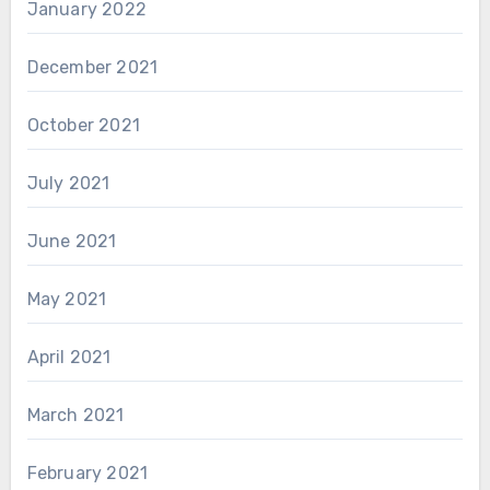
January 2022
December 2021
October 2021
July 2021
June 2021
May 2021
April 2021
March 2021
February 2021