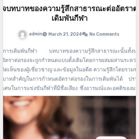
300 บาท
การสร้างการเปลี่ยนแปลงของตลาด และการขับเค
่ ซึ่งนำไปสู่ความผันผวนอย่างมากของอัตราต่อรอง ในขณ
จบทบาทของความรู้สึกสาธารณะต่ออัตราต
วามน่าจะเป็น ไม่ว่าจะผ่านผลกระทบโดยตรงของข้อมูลต่อผล
ษาสมดุลเมื่อเผชิญกับความไม่แน่นอน ช่วงเวลาเหล่านี้ม
เดิมพันกีฬา
งอ้อมของความรู้สึกสาธารณะ หรือผลกระทบที่ก่อกวนของเหตุก
้างรายได้ให้กับนักเดิมพันที่มีไหวพริบซึ่งสามารถคาดการณ์ปฏิก
วยังคงเป็นตัวเร่งปฏิกิริยาที่มีศักยภาพสำหรับการเปลี่ยนแป
admin
March 21, 2024
No Comments
่างแม่นยำและใช้ประโยชน์จากอัตราต่อรองที่เสนอราคาผิด
น การทำความเข้าใจการมีส่วนร่วมระหว่างข่าวและราคาต่อรองถ
ับทั้งเจ้ามือรับแทงและนักพนันที่ต้องการสำรวจความซับซ้อ
การเดิมพันกีฬา บทบาทของความรู้สึกสาธารณะนั้นทั้งน่
่าอัตราต่อรองจะถูกกำหนดแบบดั้งเดิมโดยการผสมผสานระหว่า
มคิดเห็นของผู้เชี่ยวชาญ และข้อมูลในอดีต ความรู้สึกโดยร
บทบาทสำคัญในการกำหนดอัตราต่อรองในการเดิมพันได้ ปรากฏ
นพิเศษในการแข่งขันกีฬาที่มีชื่อเสียง ซึ่งอารมณ์และอคติของ
รับรู้ถึงแนวโน้มของผลลัพธ์บางอย่างได้ วิธีหนึ่งที่ความรู้
ต่อรองในการเดิมพันกีฬาคือผ่านแนวคิดเรื่องการเคลื่อนไหวขอ
วางเดิมพันกับผลลัพธ์ใดผลลัพธ์หนึ่ง หนังสือกีฬาอาจปรับอัต
จัดการความเสี่ยง ตัวอย่างเช่น หากนักเดิมพันส่วนใหญ่สนับสน
งมากเพื่อให้ชนะ สปอร์ตบุ๊คอาจเพิ่มการกระจายแต้มหรือลดอัต