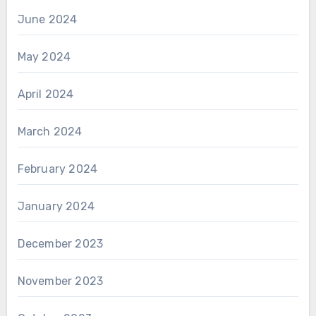
June 2024
May 2024
April 2024
March 2024
February 2024
January 2024
December 2023
November 2023