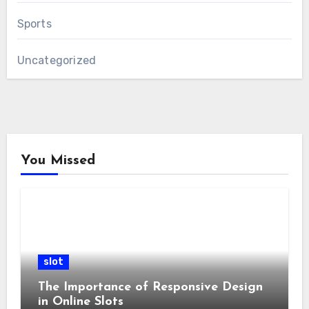
Sports
Uncategorized
You Missed
slot
The Importance of Responsive Design
in Online Slots