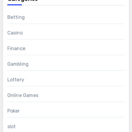
Betting
Casino
Finance
Gambling
Lottery
Online Games
Poker
slot