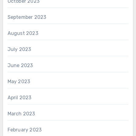
October 2023
September 2023
August 2023
July 2023
June 2023
May 2023
April 2023
March 2023
February 2023