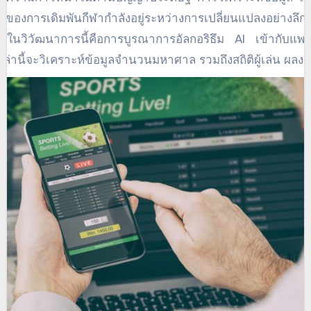
น์ของการเดิมพันกีฬากำลังอยู่ระหว่างการเปลี่ยนแปลงอย่างลึก
ี่สุดในวิวัฒนาการนี้คือการบูรณาการอัลกอริธึม AI เข้ากับแพ
เหล่านี้จะวิเคราะห์ข้อมูลจำนวนมหาศาล รวมถึงสถิติผู้เล่น ผ
โน้มในอดีต เพื่อสร้างการคาดการณ์ที่แม่นยำสูง ด้วยการใ
รู้ของเครื่อง แพลตฟอร์มเหล่านี้จึงสามารถปรับแต่งอัลกอริธึมได
วามแม่นยำในการคาดการณ์เมื่อเวลาผ่านไป สิ่งนี้ไม่เพี
ช้ด้วยการเสนอตัวเลือกการเดิมพันที่มีข้อมูลมากขึ้น แต่ยังเ
นังสือกีฬาอีกด้วย นอกจากนี้ การเพิ่มขึ้นของเทคโนโลยีบล็อ
ปร่งใสและความปลอดภัยภายในอุตสาหกรรมการพนันกีฬา แพล
นให้ความโปร่งใสที่ไม่มีใครเทียบได้โดยการบันทึกธุรกรรมทั้
กระจายอำนาจ ซึ่งสามารถเปลี่ยนแปลงไม่ได้และป้องกันการง