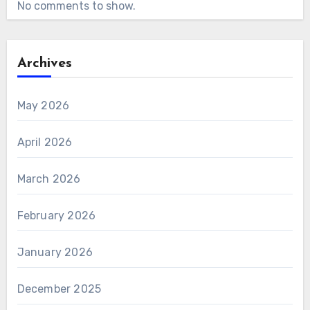
No comments to show.
Archives
May 2026
April 2026
March 2026
February 2026
January 2026
December 2025