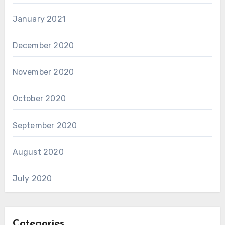
January 2021
December 2020
November 2020
October 2020
September 2020
August 2020
July 2020
Categories