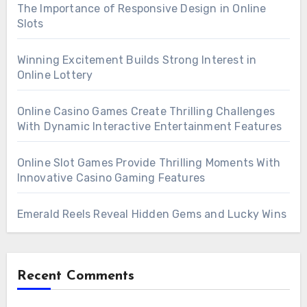
The Importance of Responsive Design in Online
Slots
Winning Excitement Builds Strong Interest in
Online Lottery
Online Casino Games Create Thrilling Challenges
With Dynamic Interactive Entertainment Features
Online Slot Games Provide Thrilling Moments With
Innovative Casino Gaming Features
Emerald Reels Reveal Hidden Gems and Lucky Wins
Recent Comments