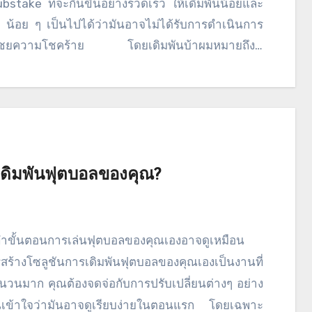
take ที่จะกินขึ้นอย่างรวดเร็ว ให้เดิมพันน้อยและ
มติว่าคุณแพ้อย่างต่อเนื่อง คุณต้องหาสาเหตุว่า
 ๆ น้อย ๆ เป็นไปได้ว่ามันอาจไม่ได้รับการดำเนินการ
ค่า กลายเป็นบ้าหรือติดคุก การพนันกีฬาเป็นธุรกิจ
่อชดเชยความโชคร้าย โดยเดิมพันบ้าผมหมายถึงชึ่
ผสมและอุปกรณ์ที่แตกต่างกัน ในโอกาสปิดที่มีโอกาส
เขา เป็นศูนย์ในการเดิมพันเดียวในการเล่นเกมอย่าง
และมากกว่า / ภายใต้การเดิมพันโดยทั่วไปจะมีความ
ากใด ๆ ของการเดิมพันเหล่านี้ แต่เมื่อเดิมพันใน
ว่าคุณทำเงินบางอย่างแล้วที่จุดที่กำหนด 5 ถึง 10%
ับการเดิมพันโอกาสระยะไกล
ดิมพันฟุตบอลของคุณ?
ำขั้นตอนการเล่นฟุตบอลของคุณเองอาจดูเหมือน
สร้างโซลูชันการเดิมพันฟุตบอลของคุณเองเป็นงานที่
จำนวนมาก
คุณต้องจดจ่อกับการปรับเปลี่ยนต่างๆ
อย่าง
นเข้าใจว่ามันอาจดูเรียบง่ายในตอนแรก
โดยเฉพาะ