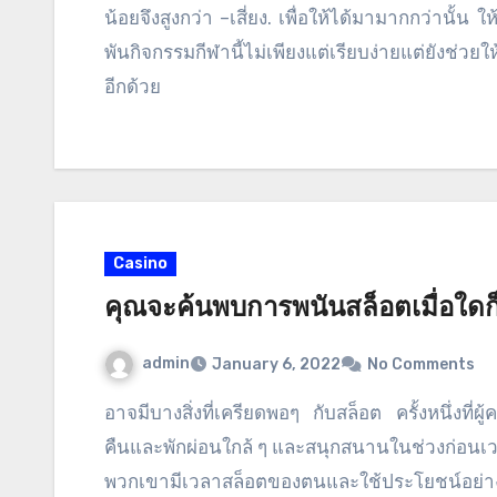
สร้างรายได้เร็วขึ้น
สิ่งนี้สามารถกระตุ้นให้คุณค้
–
.
น้อยจึงสูงกว่า
เสี่ยง
เพื่อให้ได้มามากกว่านั้น
ให
เหมาะกับรูปแบบการเดิมพันของคุณ
พันกิจกรรมกีฬานี้ไม่เพียงแต่เรียบง่ายแต่ยังช่ว
อีกด้วย
Casino
คุณจะค้นพบการพนันสล็อตเมื่อใดก
admin
January 6, 2022
No Comments
อาจมีบางสิ่งที่เครียดพอๆ
กับสล็อต
ครั้งหนึ่งที
คืนและพักผ่อนใกล้
ๆ
และสนุกสนานในช่วงก่อนเวล
พวกเขามีเวลาสล็อตของตนและใช้ประโยชน์อย่างเ