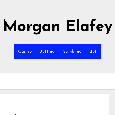
Morgan Elafey
Casino
Betting
Gambling
slot