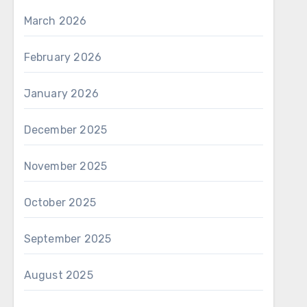
March 2026
February 2026
January 2026
December 2025
November 2025
October 2025
September 2025
August 2025