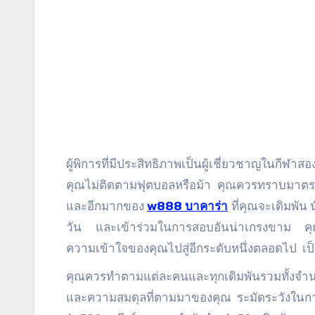
ผู้พิการที่มีประสิทธิภาพเป็นผู้เชี่ยวชาญในกีฬา
คุณไม่ติดตามฟุตบอลหรือม้า คุณควรทราบมาตรฐาน,
และอีกมากของ
w888 บาคาร่า
ที่คุณจะเดิมพัน
วัน และเข้าร่วมในการสอบอันน่าเกรงขาม คุณคว
ความเข้าใจของคุณไปสู่อีกระดับหนึ่งตลอดไป เป็น
เงินสดมาอย่างสม่ำเสมอ ณ จุดนั้น คุณต้องปฏิบัต
คุณควรทำตามแต่ละคนและทุกเดิมพันรวมทั้งจำนวน
เป็นธุรกิจ การพนันกีฬาไม่ได้เกี่ยวกับลางสังหรณ
และความสมดุลที่ตามมาของคุณ ระมัดระวังในการส
บาดแผล การสอบสวนเชิงลึก และอื่นๆ อีกมาก เก