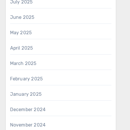
July 2025
June 2025
May 2025
April 2025
March 2025
February 2025
January 2025
December 2024
November 2024