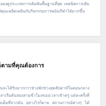
นคว้าข้อมูลผลิตภัณฑ์และเปลี่ยนแปลงผลิตภัณฑ์เพื่อให้
้ลองดูประเภทการเดิมพันพื้นฐานที่สุด
เทคนิคการเดิม
ยให้คุณเพลิดเพลินกับกิจกรรมการพนันกีฬาได้มากขึ้น
็ตามที่คุณต้องการ
่ผู้คนจะได้รับมากกว่าช่วงพักช่วงสุดสัปดาห์ในตอนกลาง
าเริ่มต้นสองสามชั่วโมงของเวลาเช้าตรู่
แต่ละครั้งที่
ต็มที่จากมัน
อย่างไรก็ตาม
สถานการณ์ต่างๆ
ได้