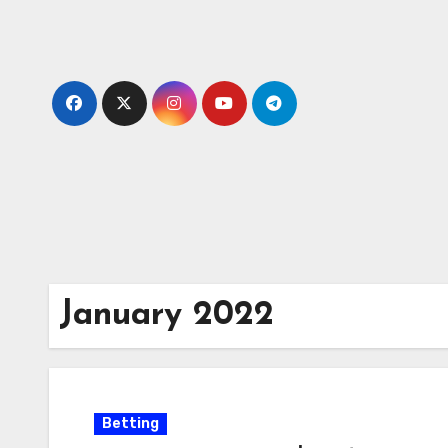
Skip
to
content
January 2022
Betting