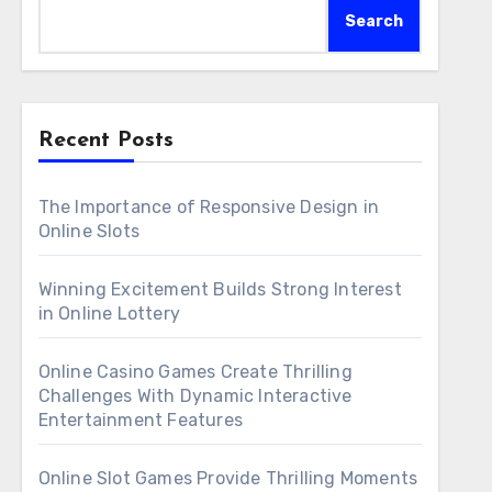
Search
Recent Posts
The Importance of Responsive Design in
Online Slots
Winning Excitement Builds Strong Interest
in Online Lottery
Online Casino Games Create Thrilling
Challenges With Dynamic Interactive
Entertainment Features
Online Slot Games Provide Thrilling Moments