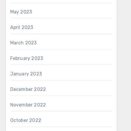
May 2023
April 2023
March 2023
February 2023
January 2023
December 2022
November 2022
October 2022