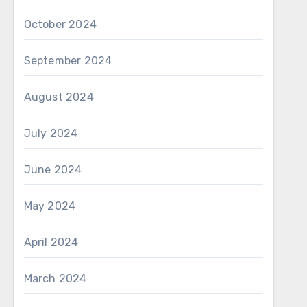
October 2024
September 2024
August 2024
July 2024
June 2024
May 2024
April 2024
March 2024