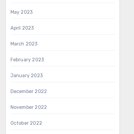
May 2023
April 2023
March 2023
February 2023
January 2023
December 2022
November 2022
October 2022