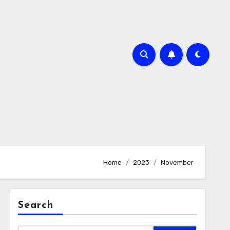
Home
2023
November
Search