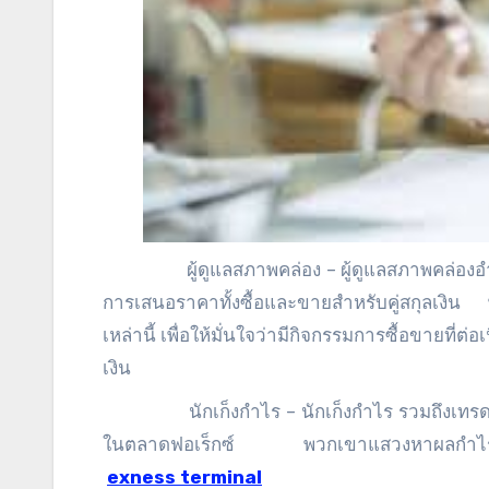
ผู้ดูแลสภาพคล่อง – ผู้ดูแลสภาพคล่องอ
การเสนอราคาทั้งซื้อและขายสำหรับคู่สกุลเงิน พ
เหล่านี้ เพื่อให้มั่นใจว่ามีกิจกรรมการซื้อขายที่
เงิน
นักเก็งกำไร – นักเก็งกำไร รวมถึงเทรดเดอ
ในตลาดฟอเร็กซ์ พวกเขาแสวงหาผลกำไรจากก
exness terminal