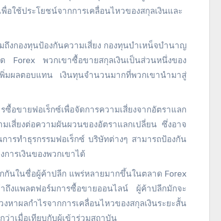
พื่อใช้ประโยชน์จากการเคลื่อนไหวของสกุลเงินและ
กองทุนป้องกันความเสี่ยง กองทุนบำเหน็จบำนาญ
าด Forex พวกเขาซื้อขายสกุลเงินเป็นส่วนหนึ่งของ
เพิ่มผลตอบแทน เงินทุนจำนวนมากที่พวกเขานำมาสู่
อขายฟอเร็กซ์เพื่อจัดการความเสี่ยงจากอัตราแลก
วามเสี่ยงต่อความผันผวนของอัตราแลกเปลี่ยน ซึ่งอาจ
รทำธุรกรรมฟอเร็กซ์ บริษัทต่างๆ สามารถป้องกัน
างการเงินของพวกเขาได้
กันในชื่อผู้ค้าปลีก แพร่หลายมากขึ้นในตลาด Forex
าถึงแพลตฟอร์มการซื้อขายออนไลน์ ผู้ค้าปลีกมักจะ
สวงหาผลกำไรจากการเคลื่อนไหวของสกุลเงินระยะสั้น
าเมื่อเทียบกับผู้เข้าร่วมสถาบัน