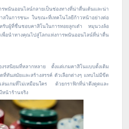
ารพนันออนไลน์กลายเป็นช่องทางที่น่าตื่นเต้นและน่า
ละโอกาสในการชนะ ในขณะที่เทคโนโลยีก้าวหน้าอย่างต่อ
สำหรับผู้ที่ชื่นชอบคาสิโนในการทอยลูกเต๋า หมุนวงล้อ
ายเพื่อนำทางคุณไปสู่โลกแห่งการพนันออนไลน์ที่น่าตื่น
รสนิยมที่หลากหลาย ตั้งแต่เกมคาสิโนแบบดั้งเดิม
ตที่ทันสมัยและสร้างสรรค์ ตัวเลือกต่างๆ แทบไม่มีขีด
เกมที่ไม่เหมือนใคร ด้วยกราฟิกที่น่าดึงดูดและ
มีหน้าร้านจริง