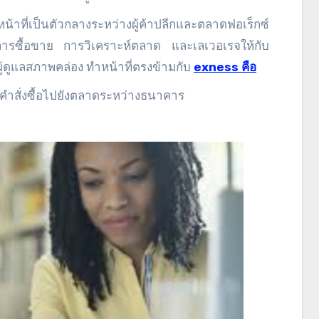
ป็นตัวกลางระหว่างผู้ค้าปลีกและตลาดฟอเร็กซ์
รซื้อขาย การวิเคราะห์ตลาด และเลเวอเรจให้กับ
้ดูแลสภาพคล่อง ทำหน้าที่ตรงข้ามกับ
exness คือ
คำสั่งซื้อไปยังตลาดระหว่างธนาคาร