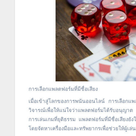
การเลือกแพลตฟอร์มที่มีชื่อเสียง
เมื่อเข้าสู่โลกของการพนันออนไลน์ การเลือกแพลต
วิจารณ์เพื่อให้แน่ใจว่าแพลตฟอร์มได้รับอนุญาต
การเล่นเกมที่ยุติธรรม แพลตฟอร์มที่มีชื่อเสียงย
โดยจัดหาเครื่องมือและทรัพยากรเพื่อช่วยให้ผู้เ