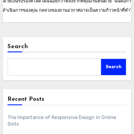
ึ้นด้วยเงินรับรองที่โลดโผนน้อยกว่าหลังจากที่คุณเริ่มต้นด้วย
นั่นคือการ
การดำเนินการของคุณ
กลลวงของยานอวกาศอาจเป็นความก้าวหน้าที่ทำให้
น์ได้เสนอแรงผลักดันให้การพัฒนานี้
คาสิโนนี้เป็นคำอธิบายที่เป็นแรงจ
ิ่มเติมสำหรับการเปลี่ยนเส้นทางของเครื่องที่เปิดอยู่
คำใบ้จะแสดงให้เห
Search
Search
Recent Posts
The Importance of Responsive Design in Online
Slots