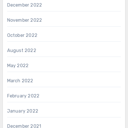
December 2022
November 2022
October 2022
August 2022
May 2022
March 2022
February 2022
January 2022
December 2021