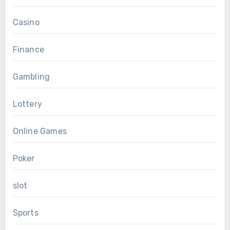
Casino
Finance
Gambling
Lottery
Online Games
Poker
slot
Sports