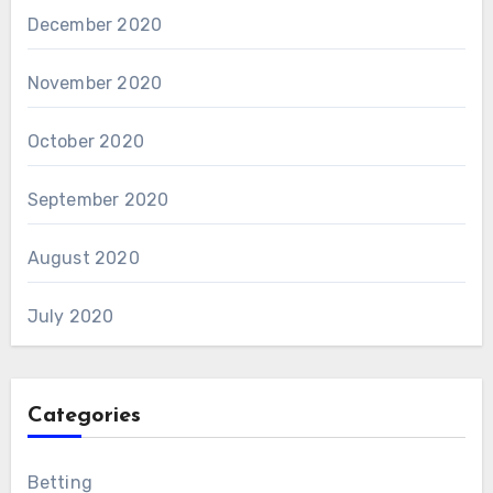
December 2020
November 2020
October 2020
September 2020
August 2020
July 2020
Categories
Betting