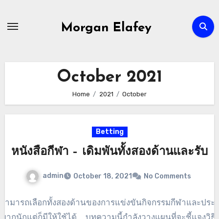
Skip
to
Morgan Elafey
content
October 2021
Home
2021
October
Betting
หนังสือกีฬา – เดิมพันทั้งสองด้านและรับ
admin
October 18, 2021
No Comments
มารถเลือกทั้งสองด้านของการแข่งขันกิจกรรมกีฬาและประสบคว
ึงมากนักแต่ก็มีให้ใช้ได้ บทความนี้กำลังวางแผนที่จะชี้แจงวิธี