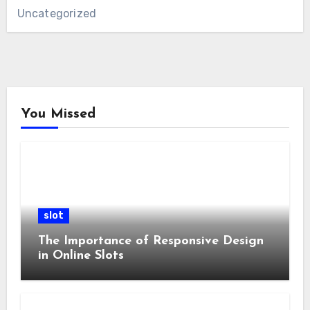
Uncategorized
You Missed
slot
The Importance of Responsive Design
in Online Slots