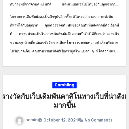
กับกลยุทธ์การควบคุมเงินที่ดี
และแน่นอนว่าไม่ได้ป้องกันคุณจากการ
ดำเนินการนี้เช่นกัน
โอกาสการเดิมพันยังคงเป็นปัจจุบันอีกครั้งแม้ในระหว่างรอบการแข่งขัน
กีฬาที่ได้รับอนุญาต
คุณควรวางเดิมพันของคุณทันทีหลังจากมีตัวเลือกที่
ดี
ความน่าจะเป็นในการพนันอ้างอิงถึงความเป็นไปได้ที่ยอมรับล่วงหน้า
ของผลสุดท้ายที่แน่นอนซึ่งจัดการเป็นครั้งคราวประสบความสำเร็จหรืออาจ
ได้รับบาดเจ็บ
คุณสามารถหาสิ่งที่เรียกว่าผู้สร้างแปลก
ๆ
ที่ใส่ความน่าจะ
เป็นที่น่ากังวล
จุดประสงค์หลักที่แท้จริงในเรื่องนี้คือการซื้อเกินอัตรา
ดังนั้น
คุณควรใช้ข้อสอบจำนวนมากก่อนที่จะวางเดิมพัน
และทำทุกอย่างเพื่อให้ได้
เงินที่คุณกำลังจับตามองอยู่
คุณสามารถมีโอกาสจัดการและอยู่ต่อได้
หากมี
Gambling
ตัวเลือกที่ดี
คุณจะได้รับ
อย่างไรก็ตาม
หากคุณไม่สนใจการเปลี่ยนแปลง
คุณจะแพ้
สิ่งนี้เรียกร้องให้คุณค้นคว้าตัวเลือกอย่างแน่นอน
ตรวจสอบอัตรา
บรางวัลกับเว็บเดิมพันคาสิโนทางเว็บที่น่าสัง
ต่อรองของแต่ละบุคคล
และตรวจสอบดวงของคุณอีกครั้ง
ในระยะยาว
มากขึ้น
กรีฑาที่มีส่วนร่วมในเชิงบวกก็เหมือนกับการประเมินที่เรียกร้องให้ทุกคนอ่าน
admin
October 12, 2021
No Comments
ทุกข้อกังวลอย่างระมัดระวังและกำหนดคำตอบที่ดีที่สุดเท่านั้น