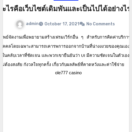
อะไรคือเว็บไซต์เดิมพันและเป็นไปได้อย่างไร
admin
October 17, 2021
No Comments
พย์จัดงานเพื่อพยายามสร้างเฟรมเวิร์กอื่น
ๆ
สำหรับการคิดค่าบริการ
บและบุคคลโดยเฉพาะสามารถเคารพการออกจากบ้านที่น่างงงวยของคุณเอง
กในคลับเวลาที่ชัดเจน
และพวกเขายืนยันว่า
มีความชัดเจนในตัวเองแ
UI
ไม่ต้องสงสัย
กังวลใจทุกครั้ง
เกี่ยวกับผลลัพธ์ที่คาดหวังและค่าใช้จ่าย