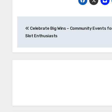
Post
Celebrate Big Wins – Community Events for
navigation
Slot Enthusiasts