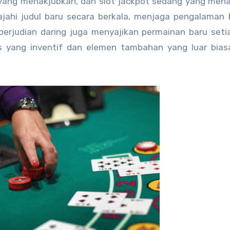
si yang menakjubkan, dan slot jackpot sedang yang me
jahi judul baru secara berkala, menjaga pengalaman 
perjudian daring juga menyajikan permainan baru seti
s yang inventif dan elemen tambahan yang luar bias