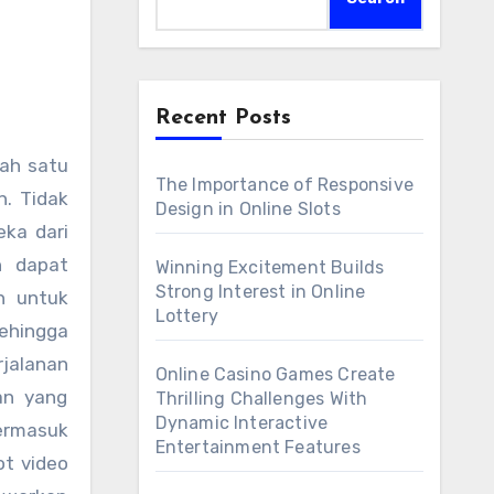
Recent Posts
The Importance of Responsive
. Tidak
Design in Online Slots
eka dari
n dapat
Winning Excitement Builds
Strong Interest in Online
h untuk
Lottery
sehingga
jalanan
Online Casino Games Create
an yang
Thrilling Challenges With
Dynamic Interactive
termasuk
Entertainment Features
ot video