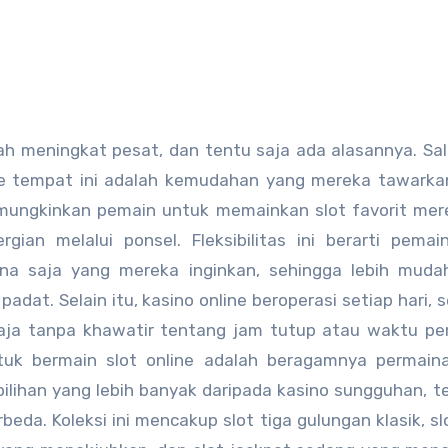
 tempat ini adalah kemudahan yang mereka tawarkan
 memungkinkan pemain untuk memainkan slot favorit mer
an melalui ponsel. Fleksibilitas ini berarti pemai
na saja yang mereka inginkan, sehingga lebih muda
at. Selain itu, kasino online beroperasi setiap hari, 
ja tanpa khawatir tentang jam tutup atau waktu per
tuk bermain slot online adalah beragamnya permain
pilihan yang lebih banyak daripada kasino sungguhan, 
beda. Koleksi ini mencakup slot tiga gulungan klasik, sl