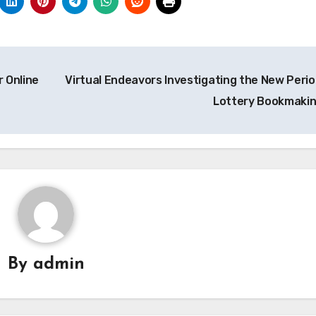
 Online
Virtual Endeavors Investigating the New Perio
Lottery Bookmaki
By
admin