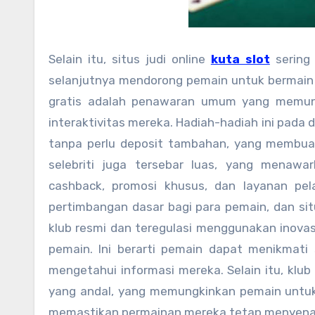
Selain itu, situs judi online
kuta slot
sering
selanjutnya mendorong pemain untuk bermain 
gratis adalah penawaran umum yang memun
interaktivitas mereka. Hadiah-hadiah ini pa
tanpa perlu deposit tambahan, yang membuat 
selebriti juga tersebar luas, yang menaw
cashback, promosi khusus, dan layanan pe
pertimbangan dasar bagi para pemain, dan sit
klub resmi dan teregulasi menggunakan inovas
pemain. Ini berarti pemain dapat menikmati
mengetahui informasi mereka. Selain itu, klub
yang andal, yang memungkinkan pemain untuk
memastikan permainan mereka tetap menyena