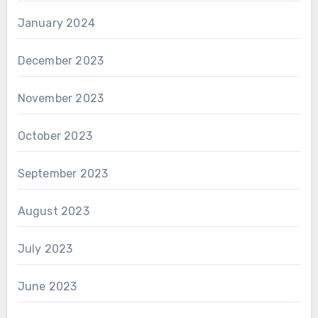
January 2024
December 2023
November 2023
October 2023
September 2023
August 2023
July 2023
June 2023