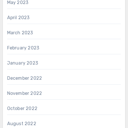
May 2023
April 2023
March 2023
February 2023
January 2023
December 2022
November 2022
October 2022
August 2022