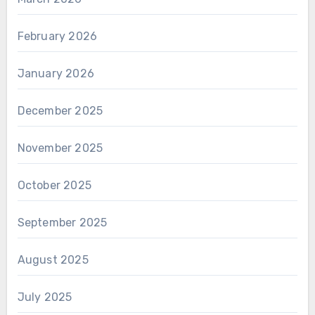
February 2026
January 2026
December 2025
November 2025
October 2025
September 2025
August 2025
July 2025