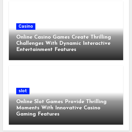
Casino
Online Casino Games Create Thrilling
Challenges With Dynamic Interactive
Entertainment Features
slot
Online Slot Games Provide Thrilling
Moments With Innovative Casino
Gaming Features