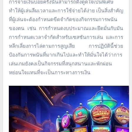
การจ่ายเงินบ่อยครั้งนั้นสามารถดึงดูดใจเป็นพิเศษ
ทำให้ผู้เล่นลืมเวลาและการใช้จ่ายได้ง่าย เป็นสิ่งสำคัญ
ที่ผู้เล่นจะต้องกำหนดขีดจำกัดของกิจกรรมการพนัน
ของตน เช่น การกำหนดงบประมาณและยึดมั่นกับมัน
การกำหนดเวลาจำกัดสำหรับเซสชันการเล่น และการ
หลีกเลี่ยงการไล่ตามการสูญเสีย การปฏิบัตินี้ช่วย
ป้องกันการพนันที่มากเกินไปและทำให้มั่นใจได้ว่าการ
เล่นเกมยังคงเป็นกิจกรรมที่สนุกสนานและพักผ่อน
หย่อนใจแทนที่จะเป็นภาระทางการเงิน