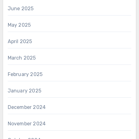
June 2025
May 2025
April 2025
March 2025
February 2025
January 2025
December 2024
November 2024