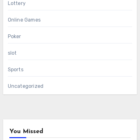
Lottery
Online Games
Poker
slot
Sports
Uncategorized
You Missed