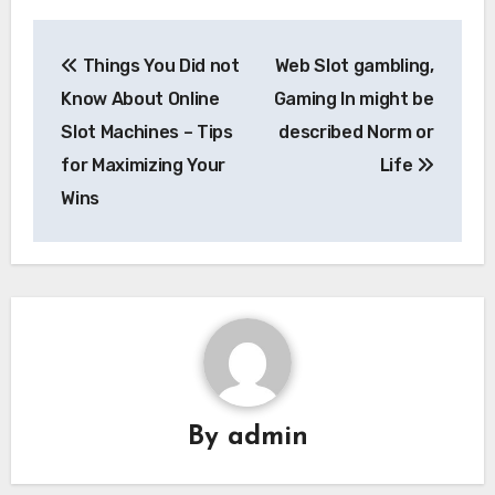
Post
Things You Did not
Web Slot gambling,
navigation
Know About Online
Gaming In might be
Slot Machines – Tips
described Norm or
for Maximizing Your
Life
Wins
By
admin