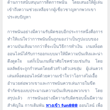
ด้านการสนับสนุนการติดการพนัน โดยเสนอให้ผู้เล่น
เข้าถึงความช่วยเหลือจากผู้เชี่ยวชาญหากพวกเขา
ประสบปัญหา
การพนันอย่างมีความรับผิดชอบอีกประการหนึ่งคือการ
ทำให้แน่ใจว่าการพนันนั้นถูกมองว่าเป็นรูปแบบของ
ความบันเทิงมากกว่าที่จะเป็นวิธีการทำเงิน เกมสล็อต
ออนไลน์ได้รับการออกแบบมาให้มีความบันเทิงและน่า
ดึงดูดใจ แต่ก็เป็นเกมที่อาศัยโชคช่วยเช่นกัน โดย
ผลลัพธ์จะถูกกำหนดโดยตัวสร้างตัวเลขสุ่ม ผู้เล่นควร
เล่นสล็อตออนไลน์ด้วยความเข้าใจว่าโอกาสไม่เอื้อ
อำนวยต่อพวกเขาและการพนันควรเล่นภายในขีด
จำกัดของงบประมาณความบันเทิงของพวกเขา โดย
สรุปแล้ว การพนันอย่างมีความรับผิดชอบนั้นมีความ
สำคัญใน การเดิมพัน
ทางเข้า fun888
ออนไลน์ เพื่อ