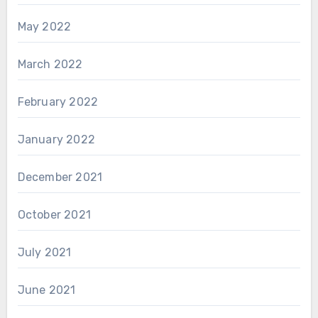
May 2022
March 2022
February 2022
January 2022
December 2021
October 2021
July 2021
June 2021