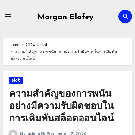
Skip
to
Morgan Elafey
content
Home
2024
slot
ความสำคัญของการพนันอย่างมีความรับผิดชอบในการเดิมพัน
สล็อตออนไลน์
slot
ความสำคัญของการพนัน
อย่างมีความรับผิดชอบใน
การเดิมพันสล็อตออนไลน์
By
admin
September 2, 2024