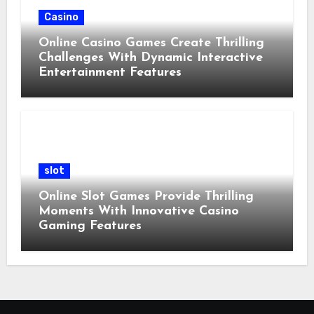
Casino
Online Casino Games Create Thrilling
Challenges With Dynamic Interactive
Entertainment Features
slot
Online Slot Games Provide Thrilling
Moments With Innovative Casino
Gaming Features