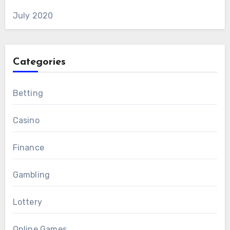
July 2020
Categories
Betting
Casino
Finance
Gambling
Lottery
Online Games