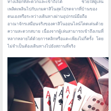
ทางเลือกที่สะดวกและเข้าถึงได้ ช่วยให้ผู้เล่น
เพลิดเพลินไปกับเกมคาสิโนสุดโปรดจากที่บ้านของ
ตนเองหรือระหว่างเดินทางผ่านอุปกรณ์มือถือ
อาณาจักรเสมือนจริงของคาสิโนออนไลน์โดดเด่นด้วย
ความสะดวกสบาย เนื่องจากผู้เล่นสามารถเข้าถึงเกมที่
หลากหลายได้ด้วยการคลิกหรือแตะเพียงไม่กี่ครั้ง โดย
ไม่จำเป็นต้องเดินทางไปยังสถานที่จริง