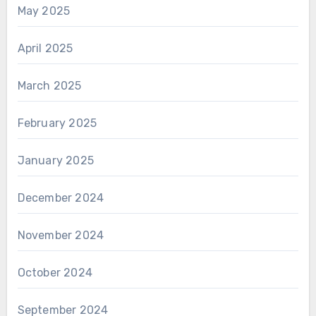
May 2025
April 2025
March 2025
February 2025
January 2025
December 2024
November 2024
October 2024
September 2024