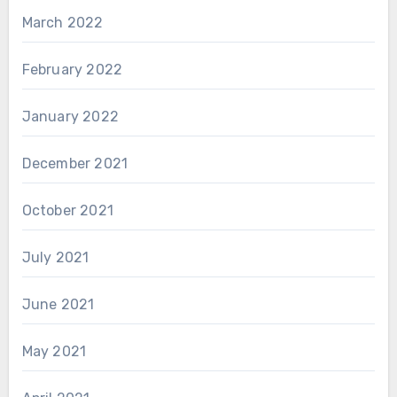
March 2022
February 2022
January 2022
December 2021
October 2021
July 2021
June 2021
May 2021