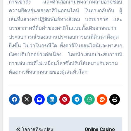
การเข้าถึง และตัวเลือกเกมที่หลากหลายอาจชอบ
ความยืดหยุ่นของคาสิโนออนไลน์ ในทางกลับกัน ผู้
เล่นที่แสวงหาปฏิสัมพันธ์ทางสังคม บรรยากาศ และ
บรรยากาศที่ดื่มด่ำของคาสิโนแบบดั้งเดิมอาจพบว่า
ประสบการณ์ของสถานประกอบการบนที่ดินน่าดึงดูด
ยิ่งขึ้น ไม่ว่าในกรณีใด ทั้งคาสิโนออนไลน์และทางบก
ยังคงเติบโตอย่างต่อเนื่อง โดยนำเสนอประสบการณ์
การเล่นเกมที่ไม่เหมือนใครซึ่งปรับให้เหมาะกับความ
ต้องการที่หลากหลายของผู้เล่นทั่วโลก
Post
โอกาสที่จะเปล่ง
Online Casino