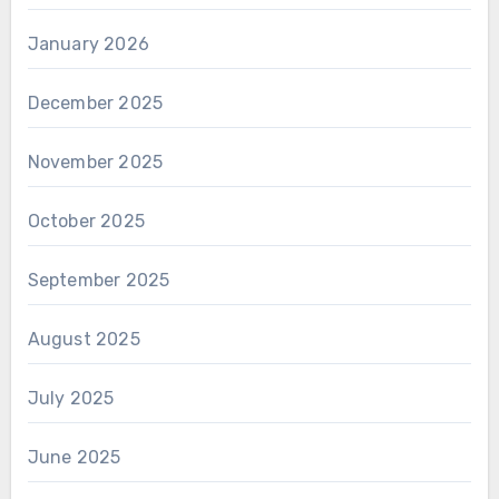
January 2026
December 2025
November 2025
October 2025
September 2025
August 2025
July 2025
June 2025