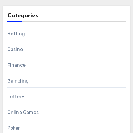
Categories
Betting
Casino
Finance
Gambling
Lottery
Online Games
Poker