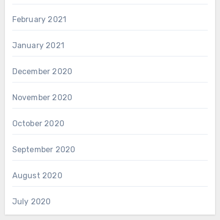
February 2021
January 2021
December 2020
November 2020
October 2020
September 2020
August 2020
July 2020