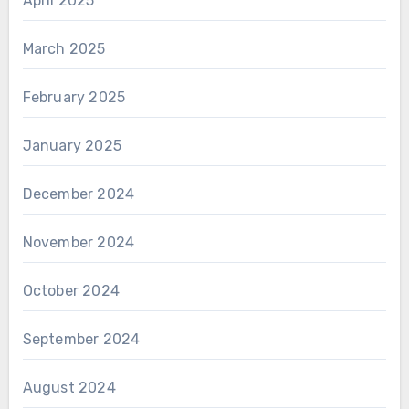
April 2025
March 2025
February 2025
January 2025
December 2024
November 2024
October 2024
September 2024
August 2024