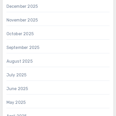
December 2025
November 2025
October 2025
September 2025
August 2025
July 2025
June 2025
May 2025