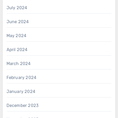
July 2024
June 2024
May 2024
April 2024
March 2024
February 2024
January 2024
December 2023