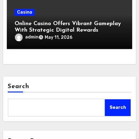
Casino
Online Casino Offers Vibrant Gameplay
With Strategic Digital Rewards
admin
May 11, 2026
Search
Search