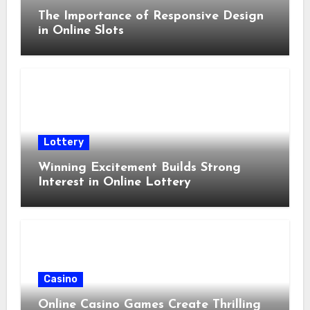
The Importance of Responsive Design
in Online Slots
Lottery
Winning Excitement Builds Strong
Interest in Online Lottery
Casino
Online Casino Games Create Thrilling