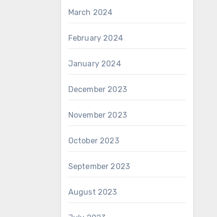
March 2024
February 2024
January 2024
December 2023
November 2023
October 2023
September 2023
August 2023