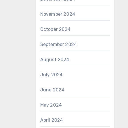
November 2024
October 2024
September 2024
August 2024
July 2024
June 2024
May 2024
April 2024