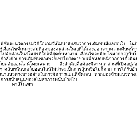
พีซีและนวัตกรรมวิดีโอเกมจึงไม่น่าสับสนว่าการเดิมพันมีผลต่อเว็บ
ในปั
เงื่อนไขที่เหมาะสมที่สุดของคนส่วนใหญ่ที่ได้เตะออกจากความคืบหน้า
ไปพักผ่อนในสโมสรที่ใกล้ที่สุดค้นหางาน
เงื่อนไขจะมีอะไรมากกว่านั้น
ิอัทกำลังย้ายการเดิมพันของพวกเขาไปยังตาข่ายเพื่อหลบหนีจากการตั้งถิ
ี่เว็บคลับออนไลน์โดยเฉพาะ
สิ่งสำคัญคือต้องพิจารณาส่วนที่เปิดอยู่
ๆ
คลับพนันบนเว็บออนไลน์ไม่ว่าจะเป็นการลุ้นหรือไม่ก็ตาม
การได้รับ
ารณาแนวทางบางอย่างในการจัดการแผนที่ชัดเจน
หากมองข้ามแนวทางเห
ำให้การสนับสนุนของสโมสรการพนันย้ายไป