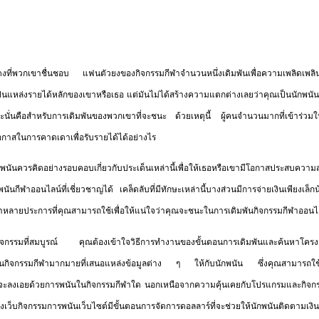
ดงที่พวกเขาชื่นชอบ
แฟนตัวยงของกิจกรรมกีฬาจำนวนหนึ่งเดิมพันเพื่อความเพลิดเพลิน
ป็นแหล่งรายได้หลักของเขาหรือเธอ
แต่มันไม่ได้สร้างความแตกต่างเลยว่าคุณเป็นนักพน
ะนั่นคือสำหรับการเดิมพันของพวกเขาที่จะชนะ
ด้วยเหตุนี้
ผู้คนจำนวนมากที่เข้าร่วม
าสในการคาดเดาเพื่อรับรายได้ได้อย่างไร
กพนันควรคิดอย่างรอบคอบเกี่ยวกับประเด็นเหล่านี้เพื่อให้เธอหรือเขามีโอกาสประสบความส
นันกีฬาออนไลน์ที่เชี่ยวชาญได้
เคล็ดลับที่มีทักษะเหล่านี้บางส่วนมีการจ่ายเงินเพียงเล็ก
นำหลายประการที่คุณสามารถใช้เพื่อให้แน่ใจว่าคุณจะชนะในการเดิมพันกิจกรรมกีฬาออนไ
ิจกรรมที่สมบูรณ์
คุณต้องเข้าใจวิธีการทำงานของขั้นตอนการเดิมพันและค้นหาโครง
ันกิจกรรมกีฬามากมายที่เสนอแหล่งข้อมูลต่าง
ๆ
ให้กับนักพนัน
ซึ่งคุณสามารถใช้
ณจะลงเอยด้วยการพนันในกิจกรรมกีฬาใด
นอกเหนือจากความคุ้นเคยกับโปรแกรมและกิจกรร
งเว็บกิจกรรมการพนันเว็บไซต์มีขั้นตอนการจัดการดอลลาร์ที่จะช่วยให้นักพนันติดตามเง