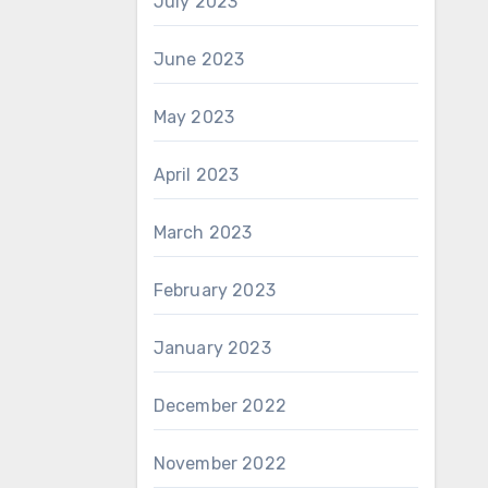
July 2023
June 2023
May 2023
April 2023
March 2023
February 2023
January 2023
December 2022
November 2022