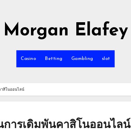
Morgan Elafey
Casino
Betting
Gambling
slot
นคาสิโนออนไลน์
ในการเดิมพันคาสิโนออนไลน์