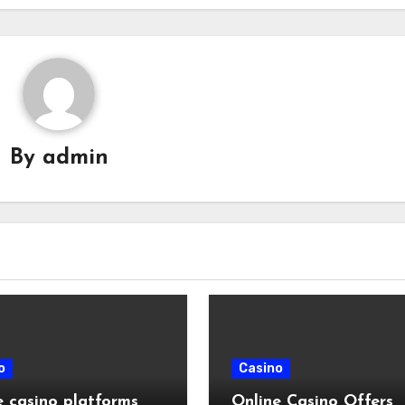
By
admin
o
Casino
e casino platforms
Online Casino Offers