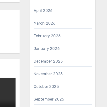
April 2026
March 2026
February 2026
January 2026
December 2025
November 2025
October 2025
September 2025