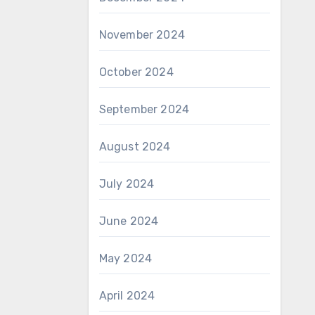
November 2024
October 2024
September 2024
August 2024
July 2024
June 2024
May 2024
April 2024