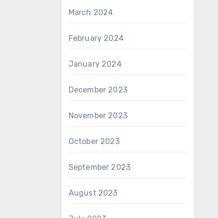
March 2024
February 2024
January 2024
December 2023
November 2023
October 2023
September 2023
August 2023