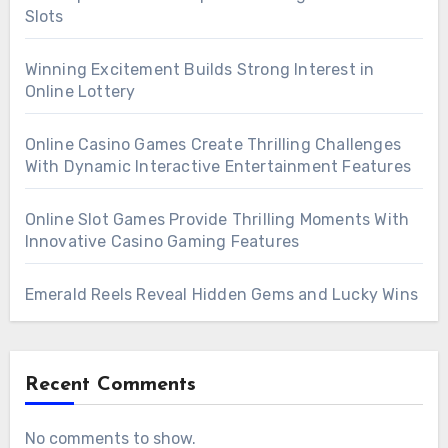
Slots
Winning Excitement Builds Strong Interest in
Online Lottery
Online Casino Games Create Thrilling Challenges
With Dynamic Interactive Entertainment Features
Online Slot Games Provide Thrilling Moments With
Innovative Casino Gaming Features
Emerald Reels Reveal Hidden Gems and Lucky Wins
Recent Comments
No comments to show.