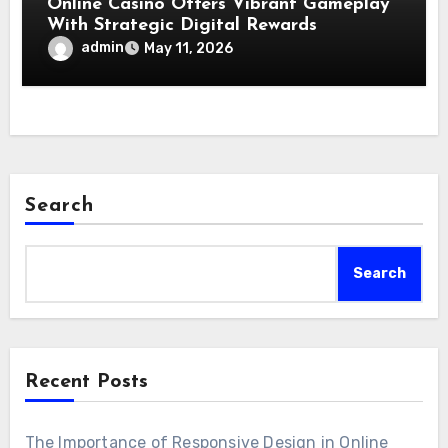
Online Casino Offers Vibrant Gameplay
With Strategic Digital Rewards
admin
May 11, 2026
Search
Search
Recent Posts
The Importance of Responsive Design in Online