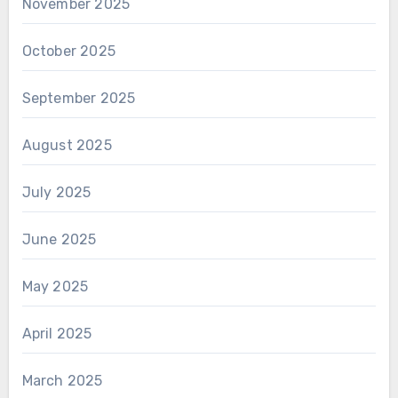
November 2025
October 2025
September 2025
August 2025
July 2025
June 2025
May 2025
April 2025
March 2025