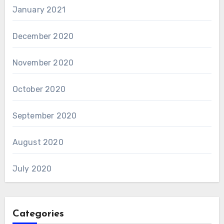
January 2021
December 2020
November 2020
October 2020
September 2020
August 2020
July 2020
Categories