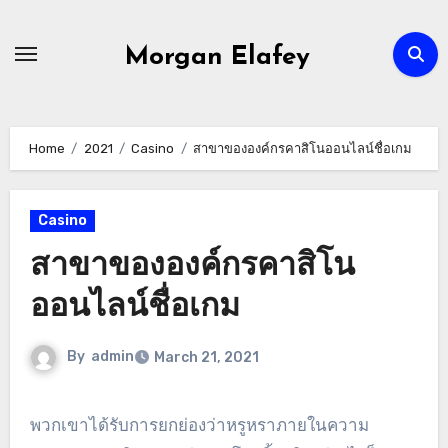
Skip
to
Morgan Elafey
content
Home
2021
Casino
สาขาขององค์กรคาสิโนออนไลน์ชื่อเกม
Casino
สาขาขององค์กรคาสิโน
ออนไลน์ชื่อเกม
By
admin
March 21, 2021
พวกเขาได้รับการยกย่องว่าหรูหราภายในความ