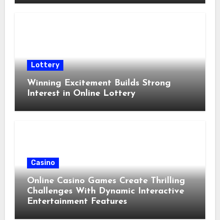
Lottery
Winning Excitement Builds Strong
Interest in Online Lottery
Casino
Online Casino Games Create Thrilling
Challenges With Dynamic Interactive
Entertainment Features