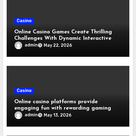
Casino
Online Casino Games Create Thrilling
Challenges With Dynamic Interactive
Entertainment Features
admin
May 22, 2026
Casino
Online casino platforms provide
engaging fun with rewarding gaming
sessions
admin
May 13, 2026