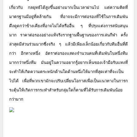
เกี่ยวกับ
กลยุทธ์ได้สูงขึ้นอย่างมากเป็นเวลาผ่านไป
แต่ความคิดที่
มาตรฐานมีอยู่ที่คล้ายกัน
ที่อาจจะมีการต่อรองที่ใช้ในการเดิมพัน
ดึงดูดกว่าข้างเคียงที่อาจไม่ได้หรืออื่น
ๆ
ที่ปรุงแต่งการสนับสนุน
มาก
ราคาต่อรองอย่างแท้จริงรากฐานพื้นฐานของการเล่นกีฬา
ครั้ง
ล่าสุดมีส่วนร่วมมากซึ่งจริง
ๆ
แล้วมีเพียงเล็กน้อยเกี่ยวกับทีมอื่นที่ดี
กว่า
อีกทางหนึ่ง
อัตราต่อรองแสดงจำนวนคนที่เดิมพันในหนึ่งทีม
มากกว่าหนึ่งทีม
มันอยู่ในความอยากรู้อยากเห็นของเจ้ามือรับแทงที่
จะทำให้เกิดความตระหนักด้านใดด้านหนึ่งให้มากที่สุดเท่าที่จะเป็น
ไปได้
เพื่อที่พวกเขามักจะปรับเปลี่ยนโอกาสเพื่อเป็นแนวทางในการก
ระตุ้นให้เกิดการกระทำสำหรับกลุ่มใดก็ตามที่ได้รับการเดิมพันน้อย
กว่ามาก