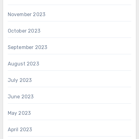
November 2023
October 2023
September 2023
August 2023
July 2023
June 2023
May 2023
April 2023