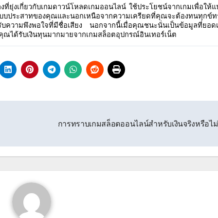
างที่ยุ่งเกี่ยวกับเกมดาวน์โหลดเกมออนไลน์
ใช้ประโยชน์จากเกมเพื่อให้แ
ะบบประสาทของคุณและนอกเหนือจากความเครียดที่คุณจะต้องทนทุกข์
ับความพึงพอใจที่มีชื่อเสียง
นอกจากนี้เมื่อคุณชนะนั่นเป็นข้อมูลที่ยอดเ
ุณได้รับเงินทุนมากมายจากเกมสล็อตอุปกรณ์อินเทอร์เน็ต
การทราบเกมสล็อตออนไลน์สำหรับเงินจริงหรือไม