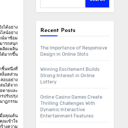
งได้อย่าง
Recent Posts
ไลน์อย่าง
รณ์มาซ้อม
ามารถสนุก
The Importance of Responsive
พลิดเพลิน
Design in Online Slots
ด้มากขึ้น
Winning Excitement Builds
้นหนึ่งที่
์สล็อตส่วน
Strong Interest in Online
วจสอบอย่าง
Lottery
ล่นได้จาก
่ายดายและ
ารปรับปรุง
Online Casino Games Create
ศกนาฏกรรม
Thrilling Challenges With
Dynamic Interactive
Entertainment Features
มื่อคุณค้น
าคุณเข้าใจ
รสร้างความ