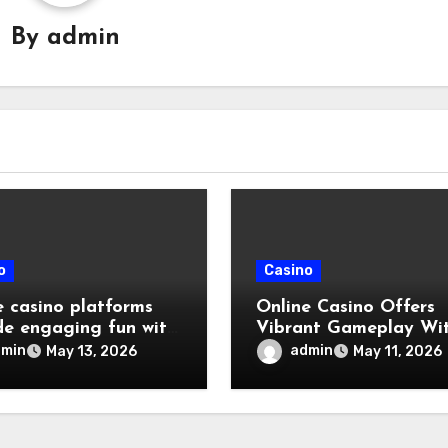
By
admin
o
Casino
e casino platforms
Online Casino Offers
de engaging fun with
Vibrant Gameplay Wi
ding gaming sessions
Strategic Digital Rew
dmin
admin
May 13, 2026
May 11, 2026