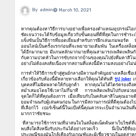
By
admin
March 10, 2021
หากคุณต้องหาวิธีการบางอย่างเพื่อครองตำแหน่งอุปกรณ์ไอเ
ชัดเจนว่าจะได้รับข้อมูลเกี่ยวกับขั้นตอนที่ดีที่สุดในการชำ
แข็งขันเป็นวิธีการที่ยอดเยี่ยมสำหรับการฝึกเล่นเกมพอร์ต
ออนไลน์เป็นครั้งแรกก่อนที่จะพยายามเดิมพัน
ในเครื่องสล็
ได้อีกมากมาย
มีแกนหลักมากมายที่คุณสามารถเพลิดเพลินก
กับความปวดหัวในการขับรถจากบ้านของคุณไปยังทีมคาสิโนแล
อย่างไม่ต้องสงสัยเนื่องจากสถานที่แห่งนี้มีความสงบอย่างไม่น่
การทำให้วิธีการเข้าสู่ศูนย์กลางมีความสำคัญอย่างเหลือเชื่อเ
เกี่ยวข้องกับห้องนี้มีหลายทางเลือกให้คุณได้ทันที
เ
รูป joker
บุคคลที่ไม่ผิดพลาดให้กับลูกค้า
หากคุณไม่ได้ไตร่ตรองถึงค
สม่ำเสมอโดยใช้เวลาไม่กี่นาที
การเพลิดเพลินไปกับหน่วย
จุดใดก็ได้ที่คุณต้องการ
เมื่อเทียบกับในคลับคาสิโนคุณอาจ
ยอมจำนนกับผู้เล่นคนก่อน
ในการมีสถานการณ์ที่ดีคุณต้องไป
ที่เลือกไว้
เปอร์เซ็นต์นี้ในแบ๊งค์นี้คุณควรจะเป็นจำนวนเงินที
มากกว่าชัยชนะ
ที่สามารถใช้การรวมที่น่าสนใจในสล็อตเน็ตค้นหาเว็บไซต์ที่
พบสิ่งใดสิ่งหนึ่งรับประกันได้อย่างรวดเร็ว
นี่เป็นวิธีท
ประเพณีของมันใกล้เคียงกับเกณฑ์และผู้เชี่ยวชาญในอุตสา