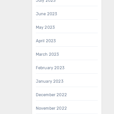
July 2023
June 2023
May 2023
April 2023
March 2023
February 2023
January 2023
December 2022
November 2022