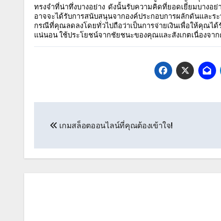
ทรงจำที่น่าทึ่งบางอย่าง
ดังนั้นรับความคิดที่ยอดเยี่ยมบางอย่
อาจจะได้รับการสนับสนุนจากองค์ประกอบการผลักดันและร
กรณีที่คุณลดลงโดยทั่วไปถือว่าเป็นการจ่ายเงินเพื่อให้คุณได้ร
แน่นอน
ใช้ประโยชน์จากชัยชนะของคุณและสังเกตเนื่องจากค
Post
เกมสล็อตออนไลน์ที่คุณต้องเข้าใจ!
navigation