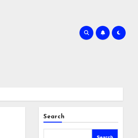
Search
Search