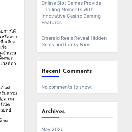
Online Slot Games Provide
Thrilling Moments With
Innovative Casino Gaming
Features
ดยการได้
ุณหรือจาก
Emerald Reels Reveal Hidden
ื่อเสียง
Gems and Lucky Wins
เร็จ
ินสดจำนวน
แจ็คพอต
วัลที่ทำ
Recent Comments
No comments to show.
ด้
แต่
หรับความ
ื่อความ
์เน็ต
ลยุทธ์
Archives
ล็อต
May 2026