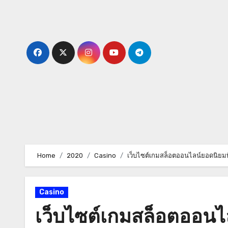
Skip
to
content
Home
2020
Casino
เว็บไซต์เกมสล็อตออนไลน์ยอดนิยมที
Casino
เว็บไซต์เกมสล็อตออนไล