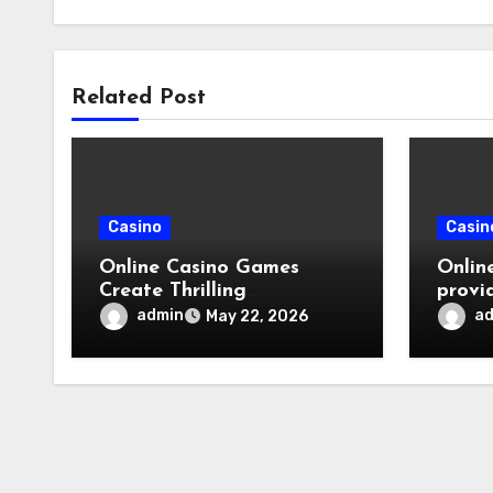
Related Post
Casino
Casin
Online Casino Games
Onlin
Create Thrilling
provi
Challenges With Dynamic
rewar
admin
a
May 22, 2026
Interactive Entertainment
Features