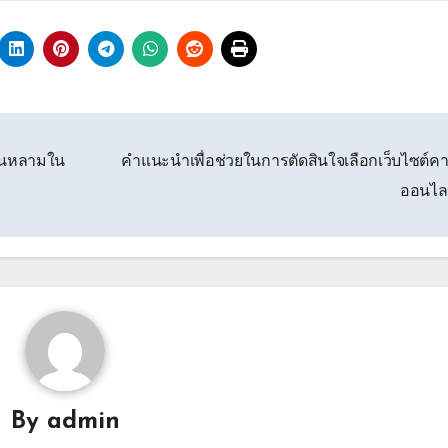
ล้นหลามใน
คำแนะนำเพื่อช่วยในการตัดสินใจเลือกเว็บไซต์คา
ออนไล
By
admin