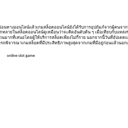
ากหลายในสล็อตออนไลน์ดูเหมือนว่าจะติดอันดับต้น
ๆ
เมื่อเทียบกับแหล่งข
กที่เสนอโดยผู้ให้บริการสล็อตเพียงไม่กี่ราย
นอกจากนี้วันที่อัปเดต
ามารถพิจารณาเกมสล็อตที่มีประสิทธิภาพสูงสุดจากเกมที่มีอยู่ก่อนแล้วนอ