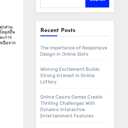
Recent Posts
้อมูลอื่น
และการ
กเหนือจาก
The Importance of Responsive
Design in Online Slots
Winning Excitement Builds
Strong Interest in Online
Lottery
Online Casino Games Create
Thrilling Challenges With
Dynamic Interactive
Entertainment Features