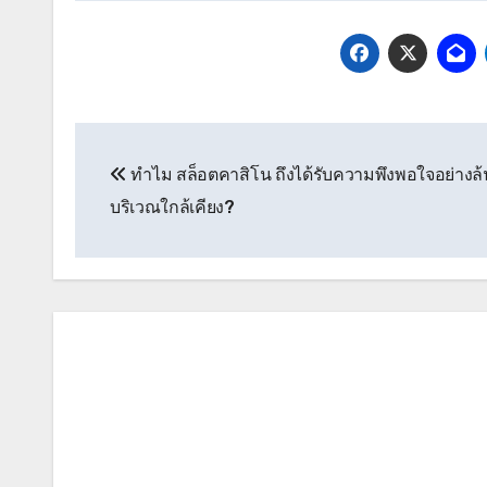
Post
ทำไม สล็อตคาสิโน ถึงได้รับความพึงพอใจอย่าง
navigation
บริเวณใกล้เคียง?