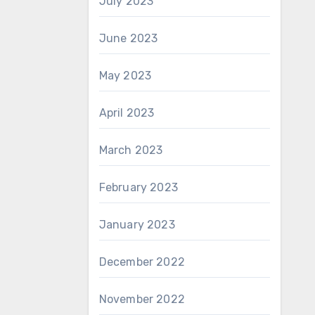
July 2023
June 2023
May 2023
April 2023
March 2023
February 2023
January 2023
December 2022
November 2022