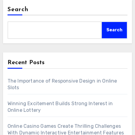
Search
Search
Recent Posts
The Importance of Responsive Design in Online
Slots
Winning Excitement Builds Strong Interest in
Online Lottery
Online Casino Games Create Thrilling Challenges
With Dynamic Interactive Entertainment Features