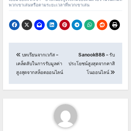
พวกเขาเล่นหรือตามระยะเวลาที่พวกเขาเล่น
Post
บทเรียนจากเวกัส –
Sanook888 – รับ
navigation
เคล็ดลับในการรับมูลค่า
ประโยชน์สูงสุดจากคาสิ
สูงสุดจากสล็อตออนไลน์
โนออนไลน์