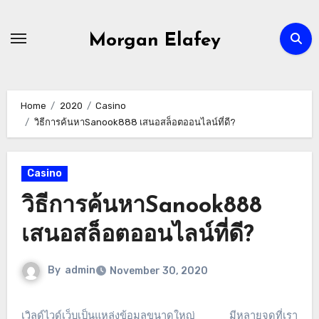
Skip
to
Morgan Elafey
content
Home
2020
Casino
วิธีการค้นหาSanook888 เสนอสล็อตออนไลน์ที่ดี?
Casino
วิธีการค้นหาSanook888
เสนอสล็อตออนไลน์ที่ดี?
By
admin
November 30, 2020
เวิลด์ไวด์เว็บเป็นแหล่งข้อมูลขนาดใหญ่
มีหลายจุดที่เรา