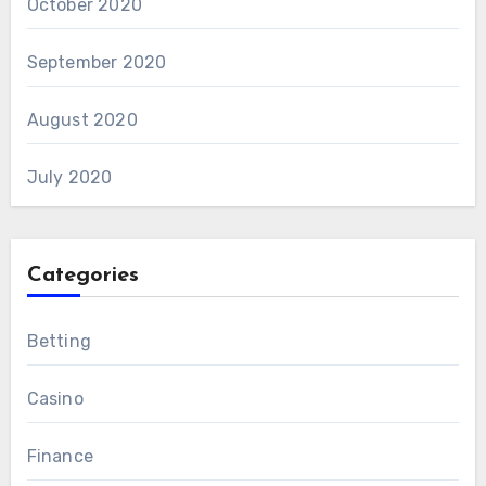
October 2020
September 2020
August 2020
July 2020
Categories
Betting
Casino
Finance