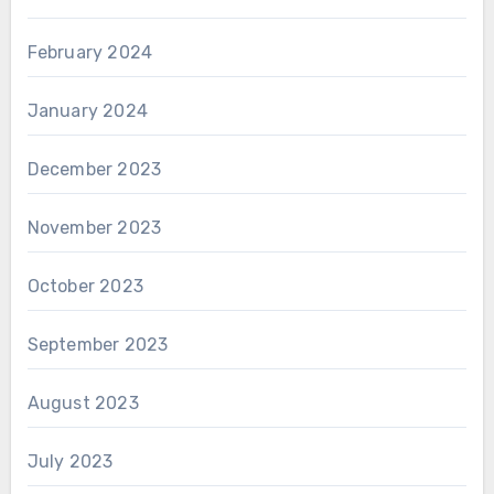
February 2024
January 2024
December 2023
November 2023
October 2023
September 2023
August 2023
July 2023