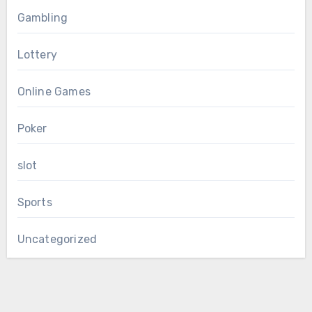
Gambling
Lottery
Online Games
Poker
slot
Sports
Uncategorized