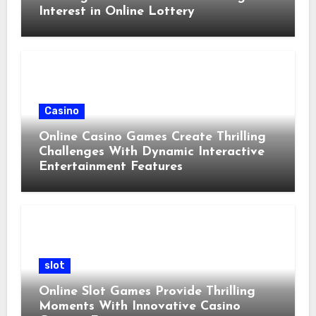
Interest in Online Lottery
Casino
Online Casino Games Create Thrilling
Challenges With Dynamic Interactive
Entertainment Features
slot
Online Slot Games Provide Thrilling
Moments With Innovative Casino