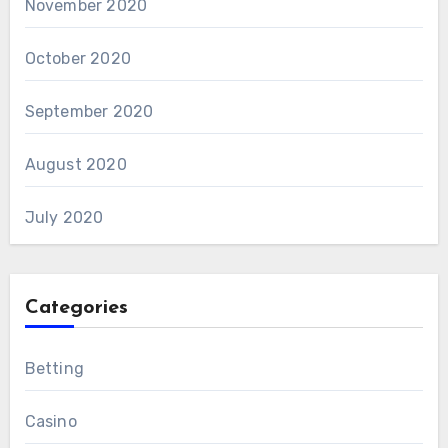
November 2020
October 2020
September 2020
August 2020
July 2020
Categories
Betting
Casino