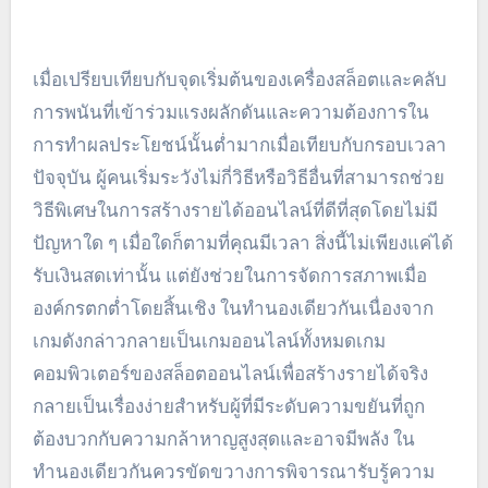
เมื่อเปรียบเทียบกับจุดเริ่มต้นของเครื่องสล็อตและคลับ
การพนันที่เข้าร่วมแรงผลักดันและความต้องการใน
การทำผลประโยชน์นั้นต่ำมากเมื่อเทียบกับกรอบเวลา
ปัจจุบัน ผู้คนเริ่มระวังไม่กี่วิธีหรือวิธีอื่นที่สามารถช่วย
วิธีพิเศษในการสร้างรายได้ออนไลน์ที่ดีที่สุดโดยไม่มี
ปัญหาใด ๆ เมื่อใดก็ตามที่คุณมีเวลา สิ่งนี้ไม่เพียงแค่ได้
รับเงินสดเท่านั้น แต่ยังช่วยในการจัดการสภาพเมื่อ
องค์กรตกต่ำโดยสิ้นเชิง ในทำนองเดียวกันเนื่องจาก
เกมดังกล่าวกลายเป็นเกมออนไลน์ทั้งหมดเกม
คอมพิวเตอร์ของสล็อตออนไลน์เพื่อสร้างรายได้จริง
กลายเป็นเรื่องง่ายสำหรับผู้ที่มีระดับความขยันที่ถูก
ต้องบวกกับความกล้าหาญสูงสุดและอาจมีพลัง ใน
ทำนองเดียวกันควรขัดขวางการพิจารณารับรู้ความ