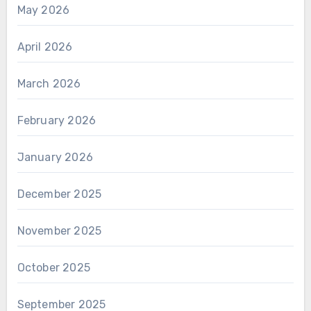
May 2026
April 2026
March 2026
February 2026
January 2026
December 2025
November 2025
October 2025
September 2025