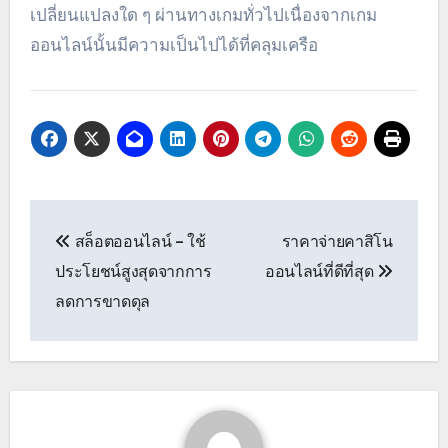
เปลี่ยนแปลงใด ๆ ผ่านทางเกมทั่วไปเนื่องจากเกม
ออนไลน์นั้นมีความเป็นไปได้ที่คลุมเครือ
Post
สล็อตออนไลน์ – ใช้
ราคาจ่ายคาสิโน
navigation
ประโยชน์สูงสุดจากการ
ออนไลน์ที่ดีที่สุด
ลดการขาดดุล