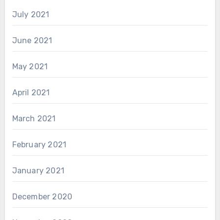
July 2021
June 2021
May 2021
April 2021
March 2021
February 2021
January 2021
December 2020