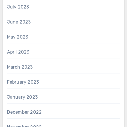
July 2023
June 2023
May 2023
April 2023
March 2023
February 2023
January 2023
December 2022