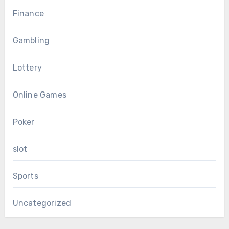
Finance
Gambling
Lottery
Online Games
Poker
slot
Sports
Uncategorized