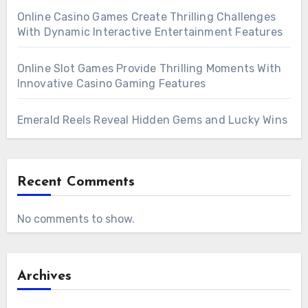
Online Casino Games Create Thrilling Challenges
With Dynamic Interactive Entertainment Features
Online Slot Games Provide Thrilling Moments With
Innovative Casino Gaming Features
Emerald Reels Reveal Hidden Gems and Lucky Wins
Recent Comments
No comments to show.
Archives