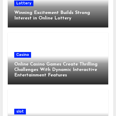
Lottery
Winning Excitement Builds Strong
Interest in Online Lottery
Casino
Online Casino Games Create Thrilling
Challenges With Dynamic Interactive
Entertainment Features
slot