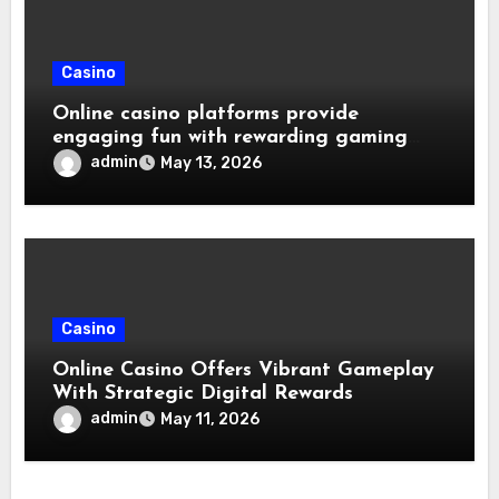
Casino
Online casino platforms provide
engaging fun with rewarding gaming
sessions
admin
May 13, 2026
Casino
Online Casino Offers Vibrant Gameplay
With Strategic Digital Rewards
admin
May 11, 2026