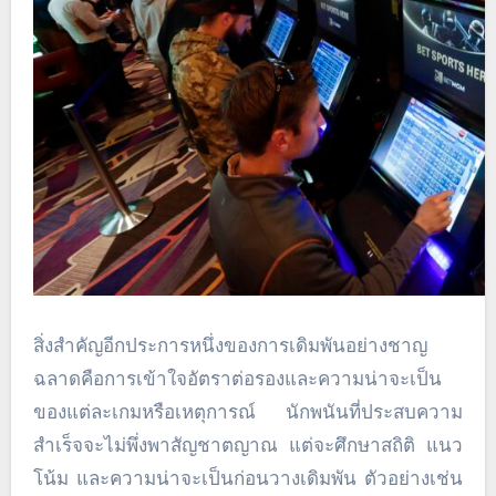
สิ่งสำคัญอีกประการหนึ่งของการเดิมพันอย่างชาญ
ฉลาดคือการเข้าใจอัตราต่อรองและความน่าจะเป็น
ของแต่ละเกมหรือเหตุการณ์ นักพนันที่ประสบความ
สำเร็จจะไม่พึ่งพาสัญชาตญาณ แต่จะศึกษาสถิติ แนว
โน้ม และความน่าจะเป็นก่อนวางเดิมพัน ตัวอย่างเช่น