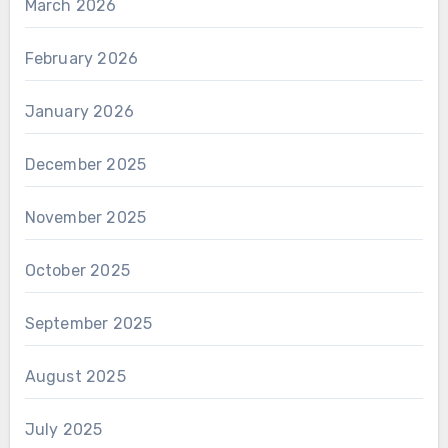
March 2026
February 2026
January 2026
December 2025
November 2025
October 2025
September 2025
August 2025
July 2025