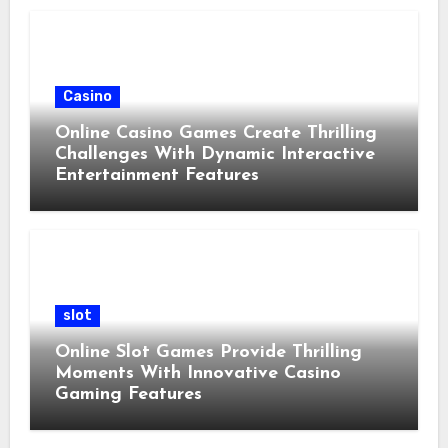
Casino
Online Casino Games Create Thrilling
Challenges With Dynamic Interactive
Entertainment Features
slot
Online Slot Games Provide Thrilling
Moments With Innovative Casino
Gaming Features