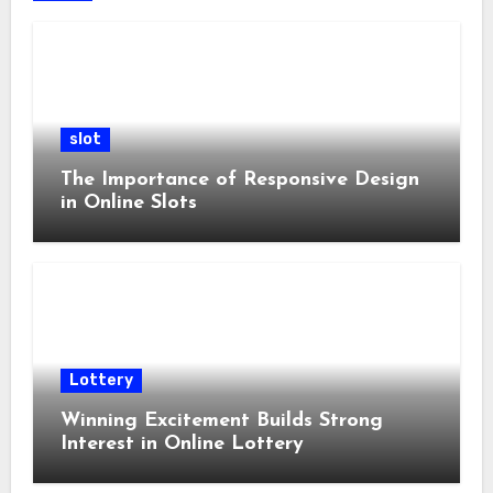
slot
The Importance of Responsive Design
in Online Slots
Lottery
Winning Excitement Builds Strong
Interest in Online Lottery