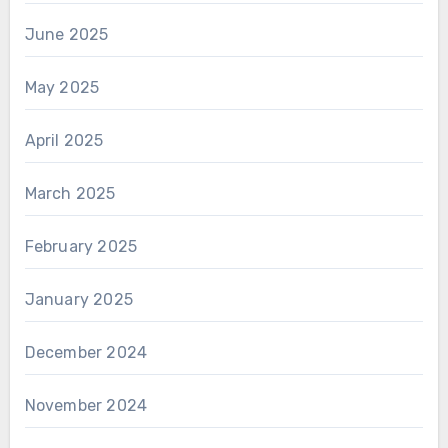
June 2025
May 2025
April 2025
March 2025
February 2025
January 2025
December 2024
November 2024