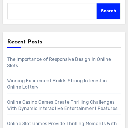
Search
Recent Posts
The Importance of Responsive Design in Online
Slots
Winning Excitement Builds Strong Interest in
Online Lottery
Online Casino Games Create Thrilling Challenges
With Dynamic Interactive Entertainment Features
Online Slot Games Provide Thrilling Moments With