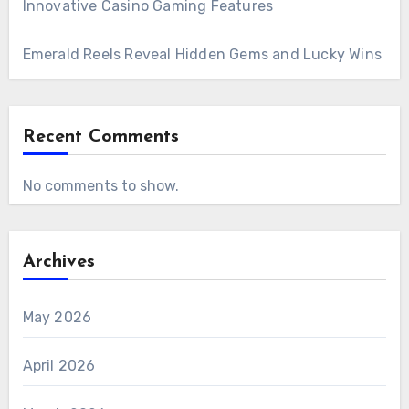
Innovative Casino Gaming Features
Emerald Reels Reveal Hidden Gems and Lucky Wins
Recent Comments
No comments to show.
Archives
May 2026
April 2026