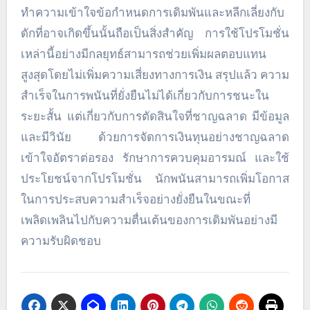
ทำความเข้าใจข้อกำหนดการเดิมพันและหลีกเลี่ยงกับ
ดักที่อาจเกิดขึ้นนั้นถือเป็นสิ่งสำคัญ การใช้โปรโมชั่น
เหล่านี้อย่างมีกลยุทธ์สามารถช่วยเพิ่มผลตอบแทน
สูงสุดโดยไม่เพิ่มความเสี่ยงทางการเงิน สรุปแล้ว ความ
สำเร็จในการพนันที่ยั่งยืนไม่ได้เกี่ยวกับการชนะใน
ระยะสั้น แต่เกี่ยวกับการตัดสินใจที่ชาญฉลาด มีข้อมูล
และมีวินัย ด้วยการจัดการเงินทุนอย่างชาญฉลาด
เข้าใจอัตราต่อรอง รักษาการควบคุมอารมณ์ และใช้
ประโยชน์จากโปรโมชั่น นักพนันสามารถเพิ่มโอกาส
ในการประสบความสำเร็จอย่างยั่งยืนในขณะที่
เพลิดเพลินไปกับความตื่นเต้นของการเดิมพันอย่างมี
ความรับผิดชอบ