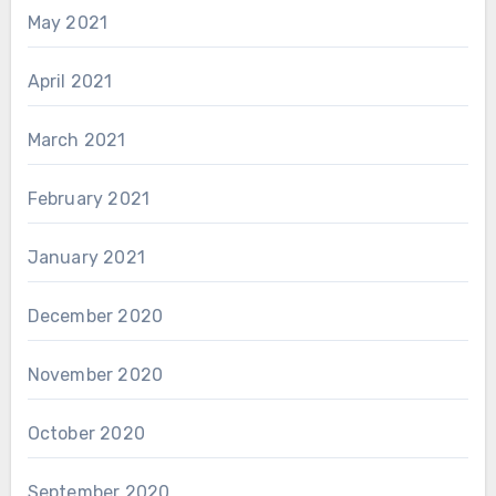
May 2021
April 2021
March 2021
February 2021
January 2021
December 2020
November 2020
October 2020
September 2020