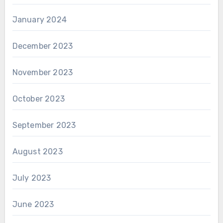
January 2024
December 2023
November 2023
October 2023
September 2023
August 2023
July 2023
June 2023