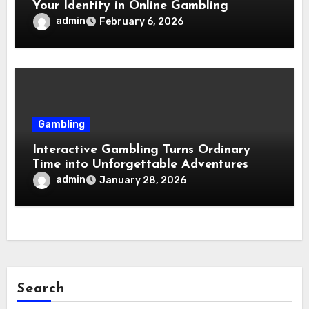
Your Identity in Online Gambling
admin
February 6, 2026
Gambling
Interactive Gambling Turns Ordinary
Time into Unforgettable Adventures
admin
January 28, 2026
Search