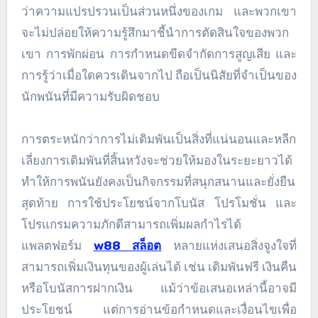
ว่าความแปรปรวนเป็นส่วนหนึ่งของเกม และพวกเขา
จะไม่ปล่อยให้ความรู้สึกมาชี้นำการตัดสินใจของพวก
เขา การพักผ่อน การกำหนดขีดจำกัดการสูญเสีย และ
การรู้ว่าเมื่อใดควรเดินจากไป ถือเป็นนิสัยที่จำเป็นของ
นักพนันที่มีความรับผิดชอบ
การตระหนักว่าการไม่เดิมพันเป็นสิ่งที่แน่นอนและหลีก
เลี่ยงการเดิมพันที่สิ้นหวังจะช่วยให้มองในระยะยาวได้
ทำให้การพนันยังคงเป็นกิจกรรมที่สนุกสนานและยั่งยืน
สุดท้าย การใช้ประโยชน์จากโบนัส โปรโมชั่น และ
โปรแกรมความภักดีสามารถเพิ่มผลกำไรได้
แพลตฟอร์ม
w88 สล็อต
หลายแห่งเสนอสิ่งจูงใจที่
สามารถเพิ่มเงินทุนของผู้เล่นได้ เช่น เดิมพันฟรี เงินคืน
หรือโบนัสการฝากเงิน แม้ว่าข้อเสนอเหล่านี้อาจมี
ประโยชน์ แต่การอ่านข้อกำหนดและเงื่อนไขเพื่อ