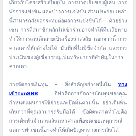
เกี่ยวกับโครงสร้างปัจจุบัน การบาดเจ็บของผู้เล่น การ
พักการแข่งขัน และข่าวการแข่งขัน ส่วนประกอบเหล่า
นี้สามารถส่งผลกระทบต่อผลการแข่งขันได้ ตัวอย่าง
เช่น การที่สมาชิกหลักไม่เข้าร่วมอาจทำให้ทีมเสียหาย
ทำให้การเล่นดีกลายเป็นเรื่องน่าสงสัย นอกจากนี้ การ
คาดเดาที่หักล้างไม่ได้ บันทึกที่ไม่มีขีดจำกัด และการ
ประเมินของผู้เชี่ยวชาญเป็นทรัพยากรที่สำคัญในการ
คาดเดา
การจัดการเงินทุน – สิ่งสำคัญอย่างหนึ่งใน
ทาง
เข้าfun888
กีฬาคือการจัดการเงินทุนของคุณ
กำหนดแผนการใช้จ่ายและยึดมั่นตามนั้น อย่าเดิมพัน
เกินกว่าที่คุณสามารถรับมือได้ ข้อผิดพลาดทั่วไปคือ
การเดิมพันจำนวนเงินมหาศาลเพื่อชดเชยเหตุการณ์
แต่การทำเช่นนี้อาจทำให้เกิดปัญหาทางการเงินได้