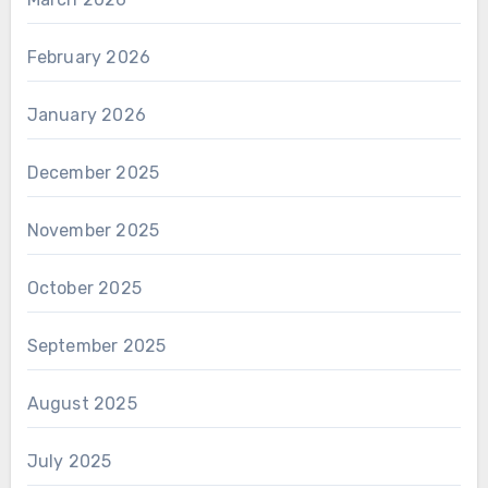
February 2026
January 2026
December 2025
November 2025
October 2025
September 2025
August 2025
July 2025