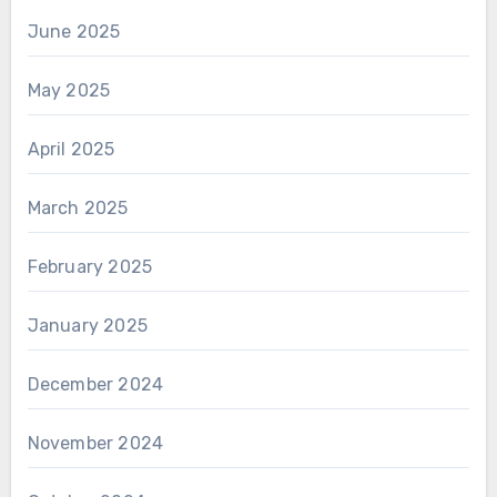
June 2025
May 2025
April 2025
March 2025
February 2025
January 2025
December 2024
November 2024