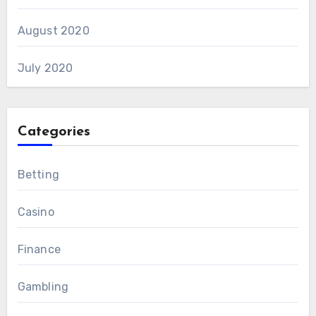
August 2020
July 2020
Categories
Betting
Casino
Finance
Gambling