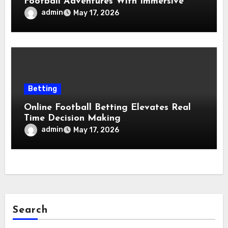
Football Adventures With Immersive
Entertainment Experiences
admin
May 17, 2026
Betting
Online Football Betting Elevates Real
Time Decision Making
admin
May 17, 2026
Search