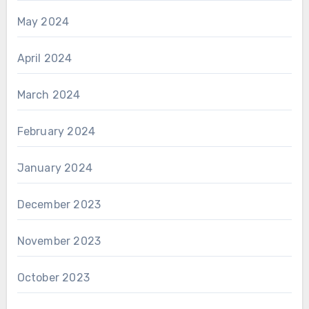
May 2024
April 2024
March 2024
February 2024
January 2024
December 2023
November 2023
October 2023