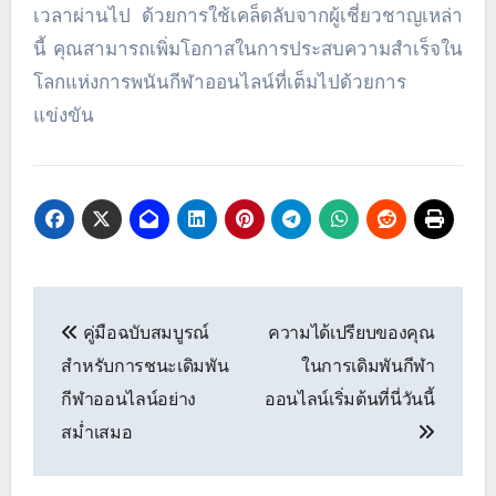
เวลาผ่านไป ด้วยการใช้เคล็ดลับจากผู้เชี่ยวชาญเหล่า
นี้ คุณสามารถเพิ่มโอกาสในการประสบความสำเร็จใน
โลกแห่งการพนันกีฬาออนไลน์ที่เต็มไปด้วยการ
แข่งขัน
Post
คู่มือฉบับสมบูรณ์
ความได้เปรียบของคุณ
navigation
สำหรับการชนะเดิมพัน
ในการเดิมพันกีฬา
กีฬาออนไลน์อย่าง
ออนไลน์เริ่มต้นที่นี่วันนี้
สม่ำเสมอ