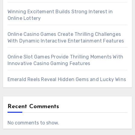
Winning Excitement Builds Strong Interest in
Online Lottery
Online Casino Games Create Thrilling Challenges
With Dynamic Interactive Entertainment Features
Online Slot Games Provide Thrilling Moments With
Innovative Casino Gaming Features
Emerald Reels Reveal Hidden Gems and Lucky Wins
Recent Comments
No comments to show.