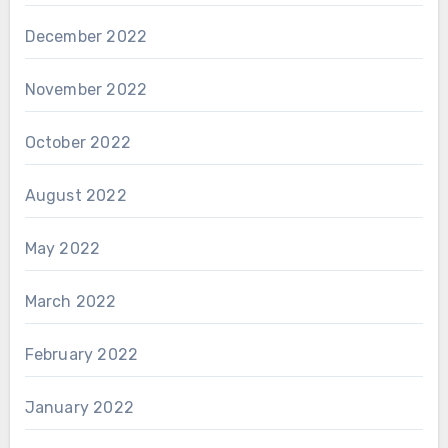
December 2022
November 2022
October 2022
August 2022
May 2022
March 2022
February 2022
January 2022