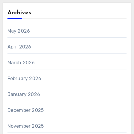
Archives
May 2026
April 2026
March 2026
February 2026
January 2026
December 2025
November 2025