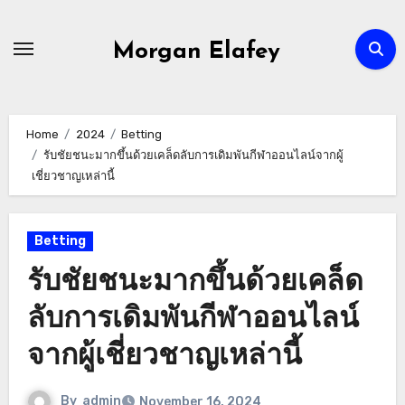
Skip
to
Morgan Elafey
content
Home
2024
Betting
รับชัยชนะมากขึ้นด้วยเคล็ดลับการเดิมพันกีฬาออนไลน์จากผู้
เชี่ยวชาญเหล่านี้
Betting
รับชัยชนะมากขึ้นด้วยเคล็ด
ลับการเดิมพันกีฬาออนไลน์
จากผู้เชี่ยวชาญเหล่านี้
By
admin
November 16, 2024