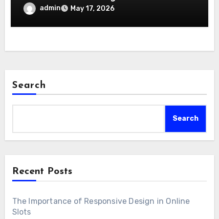
admin
May 17, 2026
Search
Search
Recent Posts
The Importance of Responsive Design in Online
Slots