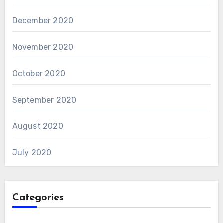
December 2020
November 2020
October 2020
September 2020
August 2020
July 2020
Categories