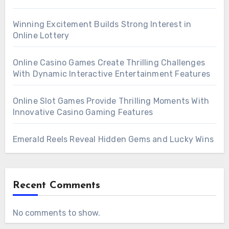
Winning Excitement Builds Strong Interest in
Online Lottery
Online Casino Games Create Thrilling Challenges
With Dynamic Interactive Entertainment Features
Online Slot Games Provide Thrilling Moments With
Innovative Casino Gaming Features
Emerald Reels Reveal Hidden Gems and Lucky Wins
Recent Comments
No comments to show.