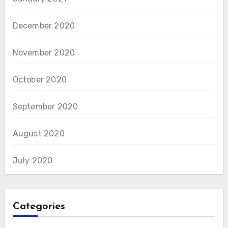
December 2020
November 2020
October 2020
September 2020
August 2020
July 2020
Categories