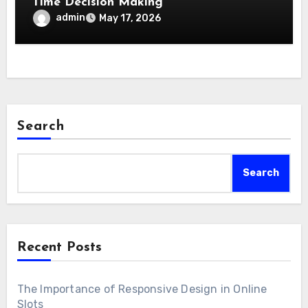
Time Decision Making
admin
May 17, 2026
Search
Search
Recent Posts
The Importance of Responsive Design in Online
Slots