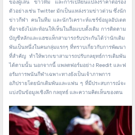
ของผู้เล่น ข่าวทีม และการเปลี่ยนแปลงราคาต่อรอง
ตัวอย่างเช่น Twitter มักเป็นแหล่งรวมข่าวด่วน ซึ่งนัก
ข่าวกีฬา คนในทีม และนักวิเคราะห์แชร์ข้อมูลอัปเดต
ที่อาจยังไม่สะท้อนให้เห็นในสื่อแบบดั้งเดิม การติดตาม
บัญชีหลักและแฮชแท็กสามารถรับประกันได้ว่านักเดิม
พันเป็นหนึ่งในคนกลุ่มแรกๆ ที่ทราบเกี่ยวกับการพัฒนา
ที่สำคัญ ทำให้พวกเขาสามารถปรับกลยุทธ์การเดิมพัน
ได้ตามนั้น นอกจากนี้ แพลตฟอร์มอย่าง Reedit และฟ
อรัมการพนันกีฬาเฉพาะทางยังเป็นเจ้าภาพการ
อภิปรายโดยนักเดิมพันและแฟน ๆ ที่มีประสบการณ์จะ
แบ่งปันข้อมูลเชิงลึก กลยุทธ์ และความคิดเห็นของตน