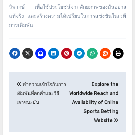
วิพากษ์ เพื่อใช้ประโยชน์จากศักยภาพของมันอย่าง
แท้จริง และสร้างความได้เปรียบในการแข่งขันในเวที
การเดิมพัน
Post
ทำความเข้าใจกับการ
Explore the
navigation
เดิมพันที่ตกต่ำและวิธี
Worldwide Reach and
เอาชนะมัน
Availability of Online
Sports Betting
Website