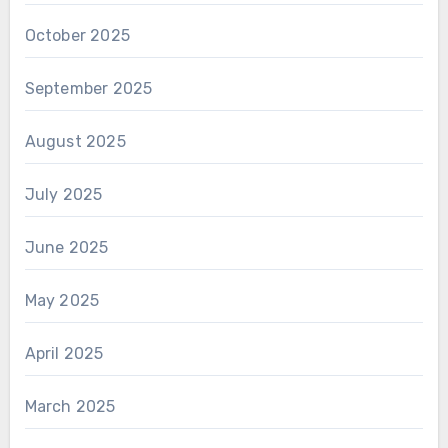
October 2025
September 2025
August 2025
July 2025
June 2025
May 2025
April 2025
March 2025