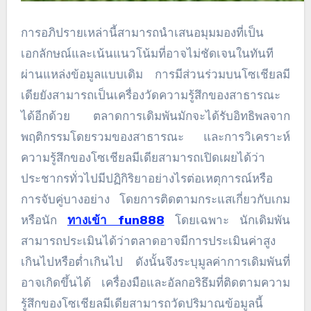
การอภิปรายเหล่านี้สามารถนำเสนอมุมมองที่เป็น
เอกลักษณ์และเน้นแนวโน้มที่อาจไม่ชัดเจนในทันที
ผ่านแหล่งข้อมูลแบบเดิม การมีส่วนร่วมบนโซเชียลมี
เดียยังสามารถเป็นเครื่องวัดความรู้สึกของสาธารณะ
ได้อีกด้วย ตลาดการเดิมพันมักจะได้รับอิทธิพลจาก
พฤติกรรมโดยรวมของสาธารณะ และการวิเคราะห์
ความรู้สึกของโซเชียลมีเดียสามารถเปิดเผยได้ว่า
ประชากรทั่วไปมีปฏิกิริยาอย่างไรต่อเหตุการณ์หรือ
การจับคู่บางอย่าง โดยการติดตามกระแสเกี่ยวกับเกม
หรือนัก
ทางเข้า fun888
โดยเฉพาะ นักเดิมพัน
สามารถประเมินได้ว่าตลาดอาจมีการประเมินค่าสูง
เกินไปหรือต่ำเกินไป ดังนั้นจึงระบุมูลค่าการเดิมพันที่
อาจเกิดขึ้นได้ เครื่องมือและอัลกอริธึมที่ติดตามความ
รู้สึกของโซเชียลมีเดียสามารถวัดปริมาณข้อมูลนี้