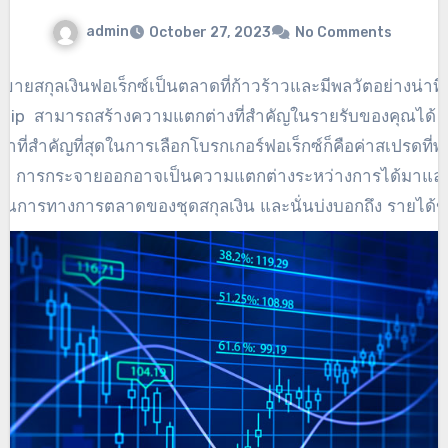
ให้เกมพีซีไม่สอดคล้องกันโดยสิ้นเชิง
admin
October 27, 2023
No Comments
อขายสกุลเงินฟอเร็กซ์เป็นตลาดที่ก้าวร้าวและมีพลวัตอย่างน่าทึ
 pip สามารถสร้างความแตกต่างที่สำคัญในรายรับของคุณได้ 
าที่สำคัญที่สุดในการเลือกโบรกเกอร์ฟอเร็กซ์ก็คือค่าสเปรดที่
รกระจายออกอาจเป็นความแตกต่างระหว่างการได้มาและ
ณการทางการตลาดของชุดสกุลเงิน และนั่นบ่งบอกถึง รายได้
ีลเลอร์จะมองหาตัวแทนนายหน้าซื้อขายหลักทรัพย์ที่มีสเปรดที่ล
พื่อลดค่าใช้จ่ายในการลงทุนและใช้ประโยชน์จากผลกำไรที่เป
เต็มที่ ในบทความนี้ เราจะค้นพบความสำคัญของสเปรดที่ต่ำม
กเกอร์ฟอเร็กซ์บางรายที่ได้รับการกล่าวถึงในการเสนอทางเลือ
ี่คุ้มค่า สเปรดที่ต่ำมากมีความสำคัญอย่างยิ่งต่อการซื้อขายฟอเร
่าด้วยเหตุผลหลายประการ ประการแรก มันส่งผลต่อค่าธรรมเน
ายของคุณโดยเฉพาะ การกระจายที่แคบยิ่งขึ้นหมายความว่าคุณ
อยลงอย่างมากเมื่อเข้าและออกจากตำแหน่ง สำหรับเทรดเดอร์ฟ