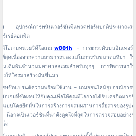
พิเศษ – อุปกรณ์การพนันเวอร์ชันมีแพลตฟอร์มปกติประมาณสา
าร์เรย์คอมมิต
นวิดีโอเกมหน่วยวิดีโอเกม
w88th
– การยกระดับบนอินเทอร์เน็
กที่สุดเนื่องจากความสามารถของแม่ในการรับขนาดมหึมา ในโ
 เงินเดิมพันจำนวนมหาศาลสะสมสำหรับทุกๆ การพิจารณาใหม
้องให้ใครมาสร้างมันขึ้นมา
ิเศษชื่อแบรนด์ความพร้อมใช้งาน – เกมออนไลน์อุปกรณ์การพ
ิดีโอเกมที่ชัดเจนให้กับคุณเพื่อให้คุณมีโอกาสได้รับเครดิตมากขึ
รูปแบบโดยยึดมั่นในการสร้างการผสมผสานการสื่อสารของรูปภา
อ นี่อาจเป็นเวอร์ชันที่น่าดึงดูดใจที่สุดในการตรวจสอบอย่าง
เน็ต
ตัวคูณปกติ – อุปกรณ์ประเภทเกมเหล่านี้ที่เล่นเกมหน่วยเป็นห