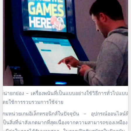
ดที่น่ายกย่อง – เครื่องพนันที่เป็นแบบอย่างใช้วิธีการทั่วไปแบบ
ลโดยใช้การรวบรวมการใช้จ่าย
่อเกมหน่วยเกมอิเล็กทรอนิกส์ในปัจจุบัน – อุปกรณ์ออนไลน์ที่เพ
้นเป็นสิ่งที่น่าสังเกตมากที่สุดเนื่องจากความสามารถของเหมือง