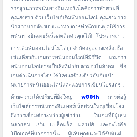
รากฐานการพนันทางอินเทอร์เน็ตคือการทำตามที่
คุณสงสาร ด้วยเว็บไซต์เดิมพันออนไลน์ คุณสามารถ
นำความกดดันของแนวทางการพำนักของมูลนิธิการ
พนันทางอินเทอร์เน็ตสดติดตัวคุณได้! โปรแกรมการ
พนันทางอินเทอร์เน็ตลอกเลียนแบบเกมการพนัน
การเดิมพันออนไลน์ไม่ได้ถูกจำกัดอยู่อย่างเหลือเชื่อ
ออนไลน์จริง ๆ เกมออนไลน์ดีจนคุณอาจมีเหตุผล
เช่นเดียวกับเกมการพนันออนไลน์ที่มีชีวิต เกมการ
เหมือนกันว่าคุณจะอยู่ในบ้านอันน่าตื่นตาของคุณ
พนันออนไลน์อาจเป็นสิ่งที่น่าจับตามองในสังคม! ชื่อ
ซึ่งไม่มีอะไรมากไปกว่าในเวกัส! มูลนิธิการพนันทาง
เกมดำเนินการโดยใช้โครงสร้างเดียวกันกับเป้า
อินเทอร์เน็ตมีทุกสิ่งที่อยู่ในการพนันออนไลน์ที่ให้ผล
หมายการพนันออนไลน์และแอปการเขียนโปรแกรม
ประโยชน์แก่คุณอย่างแท้จริง ดังนั้นการเลือกเวลาที่
กิจกรรมออนไลน์เป็นอย่างอื่นนอกเหนือจากด้าน
ด้วยความได้เปรียบที่ยิ่งใหญ่
w88th
การต่อสู้
ต้องใช้เวลาในการแย่งชิงไปยังที่ประทับของ Caesar
หน้าที่จะปรากฏอย่างแน่นอนจะใช้เวลาไม่นานหลัง
เว็บไซต์การพนันทางอินเทอร์เน็ตส่วนใหญ่เชื่อมโยง
คุณควรส่งผลต่อพีซีของคุณ บนเว็บไซต์การพนัน
จากเกมเว็บไซต์การพนันออนไลน์
ถึงการเชื่อมต่อระหว่างผู้เข้าร่วม ในเกมที่มีผู้เล่น
ออนไลน์มีเกมการพนันออนไลน์ระดับสำคัญที่คุณ
มากมาย!
w88club
บางเว็บไซต์การพนันทาง
หลายคน เช่น แบล็คแจ็ค แครปส์ และอะไรคือ
สามารถดูซึ่งรวมถึงอุปกรณ์ความบันเทิง คลิปวิดีโอ
อินเทอร์เน็ตส่วนปกติด้วยวิธีนี้การเขียนโปรแกรมที่
โป๊กเกอร์ที่มากกว่านั้น ผู้เล่นทุกคนจะได้รับมันฝรั่ง
โป๊กเกอร์ออนไลน์ต่ำ แบล็คแจ็ค บาคาร่า คีโนและ