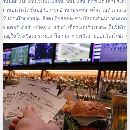
มพนันออนไลน์กับเว็บพนันออนไลน์บนอินเตอร์เน็ตแล้วประส
้ถึงเวลาทำกิจกรรม
างแน่นอนไม่ได้ขึ้นอยู่กับกรรมอันน่าประหลาดใจด้วยตัว
ลงที่แสดงโดยรายละเอียดปลีกย่อยจะช่วยให้คุณค้นหาลอตเตอรี
พิวเตอร์ได้อย่างชัดเจน อย่างไรก็ตามใบรับรองจะเห็นวิดีโอ
่ตกอยู่ในโรงเรียนกรรมและโอกาส การพนันเกมออนไลน์ เช่น คีโ
้อมในการให้บริการนั้นเป็นชื่อเกมหลักที่เริ่มล่าช้าออกไป ใ
เกมหน้าใหม่เริ่มเล่นในพื้นที่การพนันออนไลน์ นี่เป็นผลในอนาคตขอ
ที่มีข้อได้เปรียบในวงกว้างสามารถเห็นวิธีที่คุณสามารถเพลิดเ
ตุสมผลและไม่ต้องการข้อมูลที่เชื่อมต่อหรือความสามารถด้าน
ื่อเป็นประโยชน์กับวิดีโอเกมที่พวกเขาเลือก ผู้เข้าร่วมใหม่มีโอ
กียรติยศในฐานะนักกีฬาที่แข็งแกร่งโดยคิดว่าผลลัพธ์สุดท้ายขอ
้นอยู่กับดุลยพินิจของตนอย่างไร