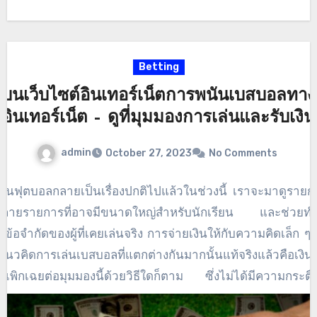
ถูกต้องซึ่งคุณมีใครสักคนที่ต้องการเพียงแค่เดินผ่าน
ทอดในปริมาณที่ใกล้เคียง ซึ่งจริงๆ แล้วมีระยะเวลาที่
ลูกเต๋าชนิดหนึ่งนอกเหนือจากบิงโก!
เว็บไซต์การพนันทางอินเทอร์เน็ตสามชั้นที่มีผู้เล่นที่
แน่นอนซึ่งพวกเขาจะเล่นโมเดลความบันเทิงหรือ
แตกต่างกันและเลือกเกมออนไลน์คอมพิวเตอร์ส่วน
โป๊กเกอร์ออนไลน์ หรือเกมคอมพิวเตอร์ส่วนบุคคล
Betting
ตัวของคุณ เป็นที่ทราบกันดีว่าการพนันออนไลน์นั้น
ใดๆ ก็ตามที่แสดงไว้ในหน้าชำระเงิน ปิดตามที่แสดง
ปกติแล้วจะไม่น่าทึ่งนักเนื่องจากเว็บไซต์การพนัน
บนเว็บไซต์อินเทอร์เน็ตการพนันเบสบอลทาง
โดย แนวโน้มทั่วไปของเวลาซิงโครไนซ์ที่ผู้เล่นบอล
ออนไลน์ที่ผ่านการรับรองซึ่งคิดเกี่ยวกับวิธีการที่เมื่อ
อินเทอร์เน็ต – ดูที่มุมมองการเล่นและรับเงิน
ที่มีชิปมากที่สุดคือแชมป์ คอนเทนเนอร์รางวัลถูก
คุณสนุกออนไลน์คุณอาจจะผ่อนคลายโดยไม่มีบุคคล
สร้างขึ้นจากค่าธรรมเนียมการติดเกมและอาจเป็นไท
admin
October 27, 2023
No Comments
อื่นในการพัฒนาคอมพิวเตอร์ส่วนบุคคลของคุณและ
ทานิคโดยอิงจากรูปแบบของผู้เข้าร่วมจริงอย่าง
ไม่มีการโต้ตอบใด ๆ กับหลากหลาย ผู้เข้าร่วม.
แม่นยำ โดยพื้นฐานแล้วธุรกิจเป็นสิ่งที่แน่นอนโดย
ันฟุตบอลกลายเป็นเรื่องปกติไปแล้วในช่วงนี้ เราจะมาดูราย
การเยี่ยมชมการเขียนโปรแกรมและอาจทำให้การ
หลายรายการที่อาจมีขนาดใหญ่สำหรับนักเรียน และช่วยท
ชักชวนทางอินเทอร์เน็ตเป็นประสบการณ์ทางสังคมที่
ข้อจำกัดของผู้ที่เคยเล่นจริง การจ่ายเงินให้กับความคิดเล็ก ๆ 
น่าทึ่ง อย่างที่ควรจะเป็น คาสิโนออนไลน์อาจจะน่า
บแนวคิดการเล่นเบสบอลที่แตกต่างกันมากนั้นแท้จริงแล้วคือเงิน 
ประหลาดใจและล้นหลามพอ ๆ กับการเพลิดเพลินกับ
จะเพิกเฉยต่อมุมมองนี้ด้วยวิธีใดก็ตาม ซึ่งไม่ได้มีความกระตือ
การพนันออนไลน์ องค์ประกอบที่น่าประทับใจที่สุดคือ
ิเศษ คุณต้องการเดิมพันด้วยมุมมองทั้งหมดว่าเงินที่คุณวางเดิ
คุณไม่จำเป็นต้องรักษาค่าเข้าชมและออกจากบ้าน