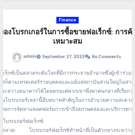
ที่ไม่อาจหักล้างได้ในการสร้างมือที่ยุติธรรมถือเป็นส่วนสำค
พีซี ในแบล็คแจ็คออนไลน์การพนันออนไลน์ การปรับปรุงเป
Finance
การผสมการ์ดอวยพรอาจถือว่าเชื่อถือได้ เมื่อพิจารณาถึง
งโบรกเกอร์ในการซื้อขายฟอเร็กซ์: การค้นห
ักศึกษาวิทยาลัยในพื้นที่เดิมพันเว็บไซต์จะถูกดึงดูดให้ใกล้ชิดยิ
เหมาะสม
นหาให้มากที่สุดเท่าที่เป็นไปได้เกี่ยวกับเกมออนไลน์เหล่านี้ 
น ยืนยันการเปลี่ยนแปลงใหม่ที่น่าแปลกใจของกิจกรรม เกมออน
admin
September 27, 2023
No Comments
หลดแอปพลิเคชันการเข้ารหัสการเดิมพันออนไลน์อาจช่วยให้ผู้
อนไลน์ได้ จริงๆ แล้วมันก็เป็นเหมือนจุดแข็งในการวางแผน
เร็กซ์เป็นตลาดระดับโลกที่มีการกระจายอำนาจซึ่งผู้เข้าร่วม
อรือร้นเพื่อเงินในขณะที่คุณกำลังเริ่มต้น
างไรก็ตามเทรดเดอร์รายบุคคลและแม้แต่สถาบันส่วนใหญ่ไม่สาม
์ระหว่างธนาคารได้โดยตรงแต่พวกเขาพึ่งพาคนกลางที่เรียกว่
แทนโบรกเกอร์เหล่านี้มีบทบาทสำคัญในการอำนวยความสะดวกใ
์โดยการจัดหาแพลตฟอร์มการเข้าถึงสภาพคล่องและบริการต่า
เร็กซ์ที่เหมาะสมเป็นสิ่งสำคัญสำหรับความสำเร็จของเทรดเดอร
องโบรกเกอร์ฟอเร็กซ์:
สำรวจบทบาทของโบรกเกอร์และวิธีเลือกโบรกเกอร์ที่เหมาะสม
ึงตลาด: โบรกเกอร์ฟอเร็กซ์ทำหน้าที่เป็นตัวกลางระหว่าง