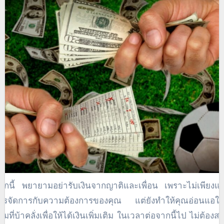
่าจะเป็นอย่างมากที่จะถูกทิ้งอย่างไร รับรองว่าคุณจะไม่เล่นก
ของคุณไปอย่างสบายใจ!
น้านี้ในสิ่งที่คุณสามารถทำได้ พยายามตัดจำนวนเงินสำหรับก
งินที่คุณใช้ทำงานที่บ้านหรือตัวเอง เพื่อที่การวางแผนจะเสียเง
งินที่เสียไปจะไม่ส่งผลต่อวิธีการปกติของคุณเลย โดยไม่คาดค
ถคาดหวังที่จะจบ ลงด้วยการเสียเงินที่อาจส่งผลต่อการออกกำ
ติของคุณ รวมทั้งรับเงินนั้น คุณอาจทำการเดิมพันได้มากขึ้น
กนี้ พยายามอย่ารับเงินจากญาติและเพื่อน เพราะไม่เพียงแ
การจัดการกับความต้องการของคุณ แต่ยังทำให้คุณอ่อนแอ
ที่บ้าคลั่งเพื่อให้ได้เงินเพิ่มเติม ในเวลาต่อจากนี้ไป ไม่ต้องส