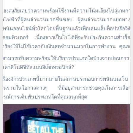
นงานเพื่อให้เกิดประโยชน์กับคุณอย่างแท้จริง ระมัดระวังเกี
่ต้องสงสัยเลยว่าความพร้อมใช้งานมีความโน้มเอียงไปสู่เกมกา
์สุดท้ายที่เป็นไปได้มากที่สุด โอกาสที่เป็นที่รู้จักมากขึ้นนั้นด
ันไฟฟ้าที่ผู้คนจำนวนมากชื่นชอบ ผู้คนจำนวนมากแยกทางไป
คุณได้รับเงินจำนวนมหาศาลที่น่าทึ่ง
รพนันออนไลน์ทั่วโลกโดยพื้นฐานแล้วเพื่อเล่นแล็ปท็อปหรือวิดี
มคอมพิวเตอร์ เนื่องจากเป็นไปได้ที่จะรับประกันความสำเร็จ
ียกร้องให้ไม่ใช้เวลากับเงินสดจำนวนมากในการทำงาน คุณจ
รจ่ายเงินที่มากขึ้นจากเครื่องวิดีโอเกม และการปิดเกมจะถูกเล
ณสามารถรับความพร้อมให้บริการประเภทใดบ้างจากบ่อนการ
ยไม่มีเป้าหมายที่ชัดเจน เกม อุปกรณ์คาสิโน สามารถซื้อได้ที่ค
ันคาสิโนดิจิทัลแบบอิเล็กทรอนิกส์?
เว็บไซต์ต่างๆ ซึ่งมีเกมประเภทต่างๆ ให้เลือกเล่นบนอินเทอร์เน็
เครื่องจักรประเภทนี้มากมายในสถานประกอบการพนันบนเว็บ 
ส่วนร่วมในโอกาสต่างๆ ที่มีอยู่สามารถช่วยคุณในการเลือก
ปกรณ์การเดิมพันประเภทใดที่คุณสนุกที่สุด