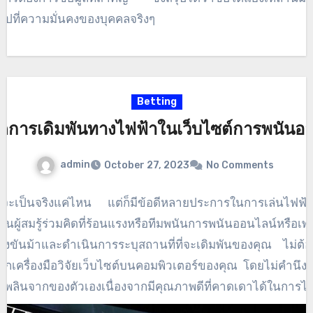
ไปที่ความมั่นคงของบุคคลจริงๆ
Betting
คการเดิมพันทางไฟฟ้าในเว็บไซต์การพนันอ
admin
October 27, 2023
No Comments
ุณจะเป็นจริงแค่ไหน แต่ก็มีข้อดีหลายประการในการเล่นไฟฟ้
็นผู้สมรู้ร่วมคิดที่ร้อนแรงหรือทีมพนันการพนันออนไลน์หรือเพ
่งขันม้าและดำเนินการระบุสถานที่ที่จะเดิมพันของคุณ ไม่ต้อ
ากเครื่องมือวิจัยเว็บไซต์บนคอมพิวเตอร์ของคุณ โดยไม่คำนึงถึงว
เพลินจากของตัวเองเนื่องจากมีคุณภาพดีที่คาดเดาได้ในการไปท
นันออนไลน์ที่ชายหาดที่ได้รับการพิสูจน์แล้วและการปฏิบัติต่อลูก