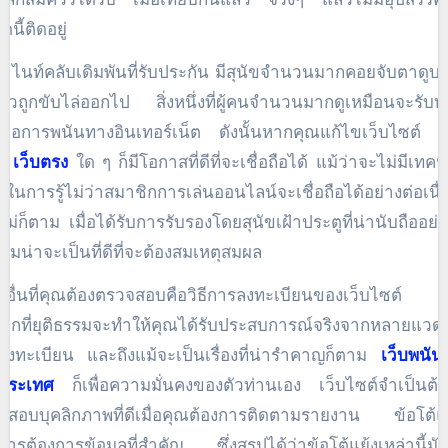
นี้ติดอยู่
าไนท์คลับเดิมพันที่รับประกัน มีสุนัขจำนวนมากคอยจับตาดูบนเ
ตัวถูกขับไล่ออกไป สิ่งหนึ่งที่ผู้คนจำนวนมากดูเหมือนจะรั
สุดคือการพนันทางอินเทอร์เน็ต ดังนั้นหากคุณแก้ไขเว็บไซต์
 เว็บตรง
ใด ๆ ก็มีโอกาสที่ดีที่จะเชื่อถือได้ แม้ว่าจะไม่มีเทคนิ
 ในการรู้ไม่ว่าสมาชิกการเล่นออนไลน์จะเชื่อถือได้อย่างต่อเนื
ไม่ก็ตาม เมื่อได้รับการรับรองโดยสุนัขเฝ้าประตูที่น่านับถืออย่
ามน่าจะเป็นที่ดีที่จะต้องสมเหตุสมผล
างอื่นที่คุณต้องตรวจสอบคือวิธีการลงทะเบียนของเว็บไซต์ 
ชิกที่ยุติธรรมจะทำให้คุณได้รับประสบการณ์จริงจากหลายแวด
ลงทะเบียน และถึงแม้จะเป็นเรื่องที่น่ารำคาญก็ตาม
เว็บพนัน
งประเทศ
ก็เพื่อความมั่นคงของตัวท่านเอง เว็บไซต์จำเป็นต้
จสอบบุคลิกภาพที่ดีเมื่อคุณต้องการติดตามรายงาน ข้อโต้แ
ารต้องการข้อมูลที่สำคัญ ซึ่งสรุปได้ว่าข้อโต้แย้งเหล่านี้มักจ