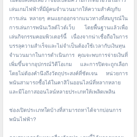
ไม่ต้องสงสัยเลยว่าช่องเปิดมีความกระตือรือร้นในการ
เล่นเกมไฟฟ้าที่มีผู้คนจำนวนมากให้ความสำคัญกับ
การเล่น หลายๆ คนแยกออกจากแนวทางที่สมบูรณ์ใน
การเล่นการพนันเวิลด์ไวด์เว็บ โดยพื้นฐานแล้วเพื่อ
เล่นกิจกรรมคอมพิวเตอร์นี้ เนื่องจากน่าเชื่อถือในการ
บรรลุความสำเร็จและไม่จำเป็นต้องใช้เวลากับเงินทุน
จำนวนมากในการดำเนินการ คุณจะพบการจ่ายเงินที่
เพิ่มขึ้นจากอุปกรณ์วิดีโอเกม และการปิดจะถูกเลือก
โดยไม่ต้องคำนึงถึงวัตถุประสงค์ที่ชัดเจน หน่วยการ
พนันสามารถซื้อได้ในคาสิโนออนไลน์ที่หลากหลาย
และมีโอกาสออนไลน์หลายประเภทให้เพลิดเพลิน
ช่องเปิดประเภทใดบ้างที่สามารถหาได้จากบ่อนการ
พนันไฟฟ้า?