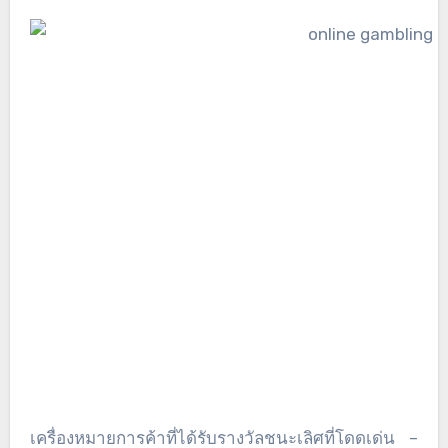
เครื่องหมายการค้าที่ได้รับรางวัลชนะเลิศที่โดดเด่น –