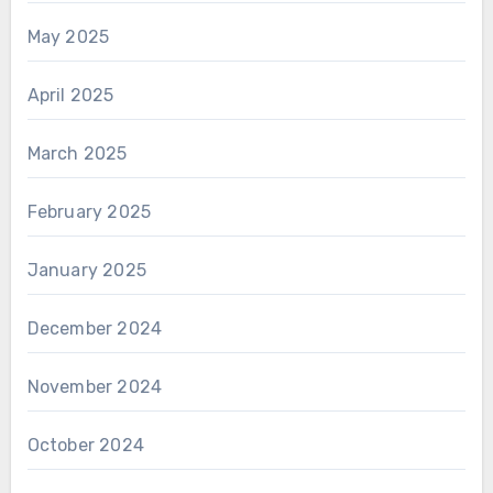
May 2025
April 2025
March 2025
February 2025
January 2025
December 2024
November 2024
October 2024