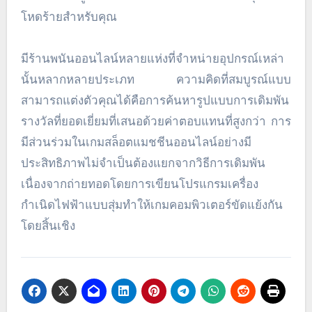
โหดร้ายสำหรับคุณ
มีร้านพนันออนไลน์หลายแห่งที่จำหน่ายอุปกรณ์เหล่า
นั้นหลากหลายประเภท ความคิดที่สมบูรณ์แบบ
สามารถแต่งตัวคุณได้คือการค้นหารูปแบบการเดิมพัน
รางวัลที่ยอดเยี่ยมที่เสนอด้วยค่าตอบแทนที่สูงกว่า การ
มีส่วนร่วมในเกมสล็อตแมชชีนออนไลน์อย่างมี
ประสิทธิภาพไม่จำเป็นต้องแยกจากวิธีการเดิมพัน
เนื่องจากถ่ายทอดโดยการเขียนโปรแกรมเครื่อง
กำเนิดไฟฟ้าแบบสุ่มทำให้เกมคอมพิวเตอร์ขัดแย้งกัน
โดยสิ้นเชิง