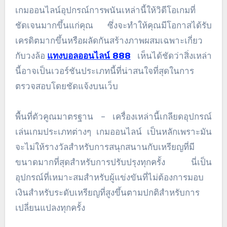
เกมออนไลน์อุปกรณ์การพนันเหล่านี้ให้วิดีโอเกมที่
ชัดเจนมากขึ้นแก่คุณ ซึ่งจะทำให้คุณมีโอกาสได้รับ
เครดิตมากขึ้นหรือผลัดกันสร้างภาพผสมเฉพาะเกี่ยว
กับวงล้อ
แทงบอลออนไลน์ 888
เห็นได้ชัดว่าสิ่งเหล่า
นี้อาจเป็นเวอร์ชันประเภทนี้ที่น่าสนใจที่สุดในการ
ตรวจสอบโดยชัดแจ้งบนเว็บ
พื้นที่ตัวคูณมาตรฐาน – เครื่องเหล่านี้เกลียดอุปกรณ์
เล่นเกมประเภทต่างๆ เกมออนไลน์ เป็นหลักเพราะมัน
จะไม่ให้รางวัลสำหรับการสนุกสนานกับเหรียญที่มี
ขนาดมากที่สุดสำหรับการปรับปรุงทุกครั้ง นี่เป็น
อุปกรณ์ที่เหมาะสมสำหรับผู้แข่งขันที่ไม่ต้องการมอบ
เงินสำหรับระดับเหรียญที่สูงขึ้นตามปกติสำหรับการ
เปลี่ยนแปลงทุกครั้ง