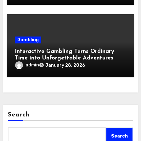
Gambling
Interactive Gambling Turns Ordinary
Time into Unforgettable Adventures
admin
January 28, 2026
Search
Search