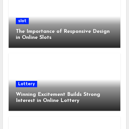
slot
The Importance of Responsive Design
in Online Slots
Lottery
Winning Excitement Builds Strong
Interest in Online Lottery