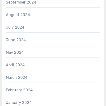
September 2024
August 2024
July 2024
June 2024
May 2024
April 2024
March 2024
February 2024
January 2024