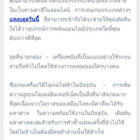
คุณสามารถค้นหาเครื่องจักรประเภทนี้ได้หลากหลาย
ในเว็บตามคาสิโนออนไลน์ การเล่นเกมประเภทต่างๆ
แทงบอลวันนี้
ที่สามารถเข้าถึงได้จะช่วยให้คุณตัดสิน
ใจได้ว่าอุปกรณ์การพนันออนไลน์ประเภทใดที่คุณ
ต้องการดีที่สุด
จุดที่น่ายกย่อง – เครื่องพนันที่เป็นแบบอย่างใช้ระบบ
สามรีลทั่วไปโดยใช้ช่วงการลงทุนของใครบางคน
ชื่อเกมเครื่องวิดีโอเกมไฟฟ้าในปัจจุบัน – การเพิ่ม
ความสูงบนโมเดลอินเทอร์เน็ตเป็นสิ่งที่น่าสังเกตมาก
ที่สุดเนื่องจากโอกาสของเหมืองโลหะมีค่าที่จะได้รับ
มหาศาล ในความพร้อมใช้งานในปัจจุบัน เดิมพัน
มหาศาลสะสมสำหรับการทำซ้ำแต่ละครั้งที่นำไปใช้
โดยไม่จำเป็นต้องมีคนทำส่วนนั้นให้สำเร็จ