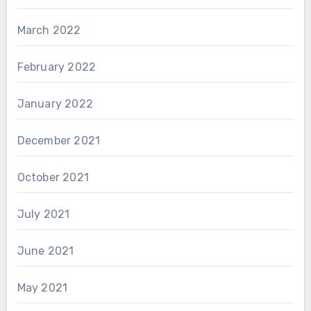
March 2022
February 2022
January 2022
December 2021
October 2021
July 2021
June 2021
May 2021