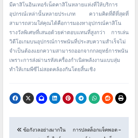
มีคาสิโนอินเทอร์เน็ตคาสิโนหลายแห่งที่ให้บริการ
อุปกรณ์เหล่านั้นหลายประเภท ความคิดที่ดีที่สุดที่
สามารถสวมใส่คุณได้คือการมองหาอุปกรณ์คาสิโน
รางวัลพิเศษที่เสนอด้วยค่าตอบแทนที่สูงกว่า การเล่น
วิดีโอเกมบนอุปกรณ์การพนันที่ประสบความสำเร็จไม่
จำเป็นต้องแยกความสามารถออกจากกลยุทธ์การพนัน
เพราะการส่งผ่านรหัสเครื่องกำเนิดพลังงานแบบสุ่ม
ทำให้เกมพีซีไม่สอดคล้องกันโดยสิ้นเชิง
Post
ข้อกังวลอย่างมากใน
การปลดล็อกแจ็คพอต –
navigation