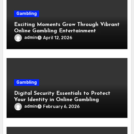
Gambling
Exciting Moments Grow Through Vibrant
Online Gambling Entertainment
Platforms
admin
April 12, 2026
Gambling
Digital Security Essentials to Protect
Your Identity in Online Gambling
admin
February 6, 2026