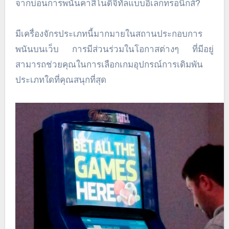
จากบ่อนการพนันคาสิโนดิจิทัลแบบอิเล็กทรอนิกส์?
มีเครื่องจักรประเภทนี้มากมายในสถานประกอบการ
พนันบนเว็บ การมีส่วนร่วมในโอกาสต่างๆ ที่มีอยู่
สามารถช่วยคุณในการเลือกเกมอุปกรณ์การเดิมพัน
ประเภทใดที่คุณสนุกที่สุด