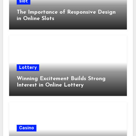
slot
The Importance of Responsive Design
in Online Slots
Lottery
Winning Excitement Builds Strong
Interest in Online Lottery
Casino