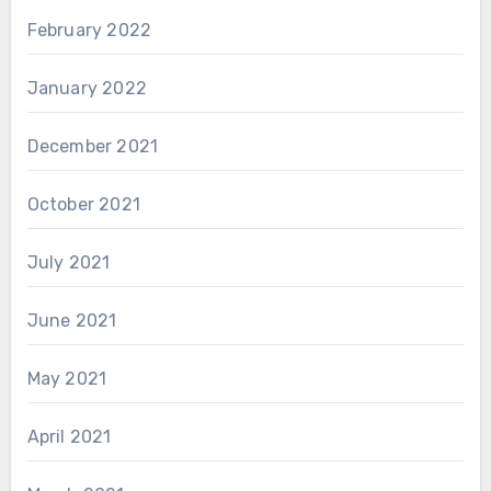
February 2022
January 2022
December 2021
October 2021
July 2021
June 2021
May 2021
April 2021