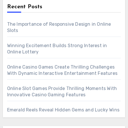
Recent Posts
The Importance of Responsive Design in Online
Slots
Winning Excitement Builds Strong Interest in
Online Lottery
Online Casino Games Create Thrilling Challenges
With Dynamic Interactive Entertainment Features
Online Slot Games Provide Thrilling Moments With
Innovative Casino Gaming Features
Emerald Reels Reveal Hidden Gems and Lucky Wins