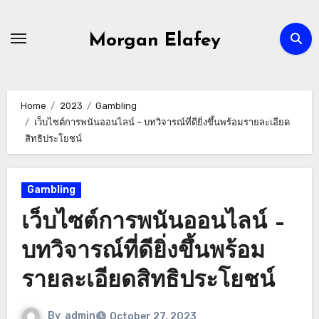
Skip
to
Morgan Elafey
content
Home
2023
Gambling
เว็บไซต์การพนันออนไลน์ – บทวิจารณ์ที่ดียิ่งขึ้นพร้อมรายละเอียด
สิทธิประโยชน์
Gambling
เว็บไซต์การพนันออนไลน์ –
บทวิจารณ์ที่ดียิ่งขึ้นพร้อม
รายละเอียดสิทธิประโยชน์
By
admin
October 27, 2023