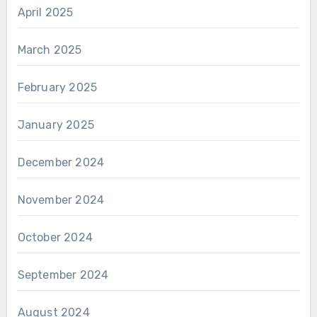
April 2025
March 2025
February 2025
January 2025
December 2024
November 2024
October 2024
September 2024
August 2024