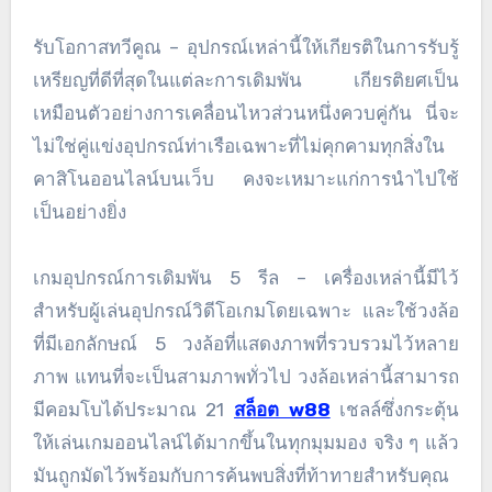
รับโอกาสทวีคูณ – อุปกรณ์เหล่านี้ให้เกียรติในการรับรู้
เหรียญที่ดีที่สุดในแต่ละการเดิมพัน เกียรติยศเป็น
เหมือนตัวอย่างการเคลื่อนไหวส่วนหนึ่งควบคู่กัน นี่จะ
ไม่ใช่คู่แข่งอุปกรณ์ท่าเรือเฉพาะที่ไม่คุกคามทุกสิ่งใน
คาสิโนออนไลน์บนเว็บ คงจะเหมาะแก่การนำไปใช้
เป็นอย่างยิ่ง
เกมอุปกรณ์การเดิมพัน 5 รีล – เครื่องเหล่านี้มีไว้
สำหรับผู้เล่นอุปกรณ์วิดีโอเกมโดยเฉพาะ และใช้วงล้อ
ที่มีเอกลักษณ์ 5 วงล้อที่แสดงภาพที่รวบรวมไว้หลาย
ภาพ แทนที่จะเป็นสามภาพทั่วไป วงล้อเหล่านี้สามารถ
มีคอมโบได้ประมาณ 21
สล็อต w88
เชลล์ซึ่งกระตุ้น
ให้เล่นเกมออนไลน์ได้มากขึ้นในทุกมุมมอง จริง ๆ แล้ว
มันถูกมัดไว้พร้อมกับการค้นพบสิ่งที่ท้าทายสำหรับคุณ