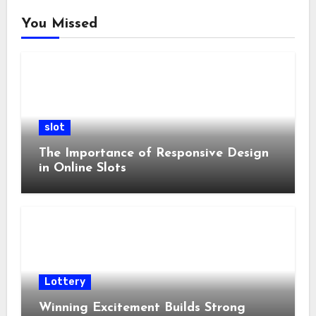
You Missed
slot
The Importance of Responsive Design
in Online Slots
Lottery
Winning Excitement Builds Strong