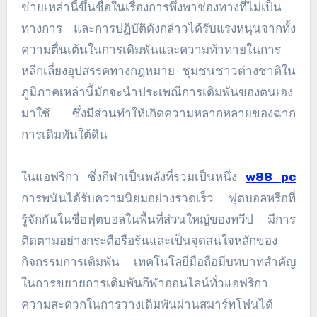
ข่ายเหล่านี้ขึ้นชื่อในเรื่องการพึ่งพาช่องทางที่ไม่เป็น
ทางการ และการปฏิบัติดังกล่าวได้รับแรงหนุนจากทั้ง
ความตื่นเต้นในการเดิมพันและความท้าทายในการ
หลีกเลี่ยงอุปสรรคทางกฎหมาย ชุมชนชาวต่างชาติใน
ภูมิภาคเหล่านี้มักจะนำประเพณีการเดิมพันของตนเอง
มาใช้ ซึ่งมีส่วนทำให้เกิดความหลากหลายของฉาก
การเดิมพันใต้ดิน
ในแอฟริกา ซึ่งกีฬาเป็นพลังที่รวมเป็นหนึ่ง
w88 pc
การพนันได้รับความนิยมอย่างรวดเร็ว ฟุตบอลหรือที่
รู้จักกันในชื่อฟุตบอลในพื้นที่ส่วนใหญ่ของทวีป มีการ
ติดตามอย่างกระตือรือร้นและเป็นจุดสนใจหลักของ
กิจกรรมการเดิมพัน เทคโนโลยีมือถือมีบทบาทสำคัญ
ในการขยายการเดิมพันกีฬาออนไลน์ทั่วแอฟริกา
ความสะดวกในการวางเดิมพันผ่านสมาร์ทโฟนได้