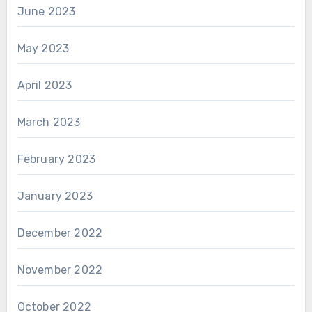
June 2023
May 2023
April 2023
March 2023
February 2023
January 2023
December 2022
November 2022
October 2022