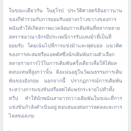
ในขณะเดียวกัน ในยุโรป ประวัติศาสตร์อันยาวนาน
ของกีฬารวมกับการยอมรับอย่างกว้างขวางของการ
พนันทำให้เกิดสภาพแวดล้อมการเดิมพันที่หลากหลาย
สหราชอาณาจักรมีประเพณีการรับแทงม้าที่เป็นที่
ยอมรับ โดยเน้นไปที่การแข่งม้าและฟุตบอล แนวคิด
ของการสะสมหรือแอคคัสซึ่งนักเดิมพันรวมตัวเลือก
หลายรายการไว้ในการเดิมพันครั้งเดียวเพื่อให้ได้ผล
ตอบแทนที่สูงกว่านั้น ฝังแน่นอยู่ในวัฒนธรรมการเดิม
พันของอังกฤษ นอกจากนี้ ปรากฏการณ์การเดิมพัน
ระหว่างการแข่งขันหรือสดได้แพร่กระจายไปทั่วทั้ง
ทวีป ทำให้นักพนันสามารถวางเดิมพันในขณะที่การ
แข่งขันกำลังดำเนินอยู่ ตอบสนองต่อการลดลงและการ
ไหลของเกม