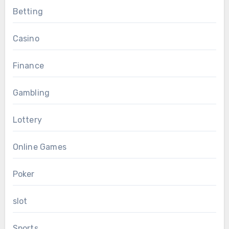
Betting
Casino
Finance
Gambling
Lottery
Online Games
Poker
slot
Sports