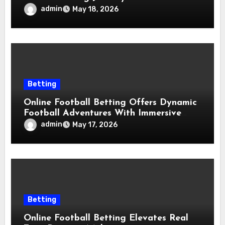
admin
May 18, 2026
Betting
Online Football Betting Offers Dynamic
Football Adventures With Immersive
Entertainment Experiences
admin
May 17, 2026
Betting
Online Football Betting Elevates Real