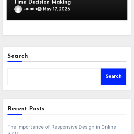
Time Decision Making
admin
May 17, 2026
Search
Search
Recent Posts
The Importance of Responsive Design in Online
Slots