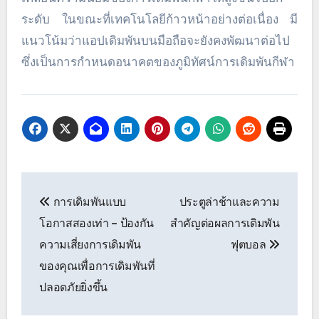
ระดับ ในขณะที่เทคโนโลยีก้าวหน้าอย่างต่อเนื่อง มี
แนวโน้มว่าแอปเดิมพันบนมือถือจะยังคงพัฒนาต่อไป
ซึ่งเป็นการกำหนดอนาคตของภูมิทัศน์การเดิมพันกีฬา
Post
การเดิมพันแบบ
ประตูล่าช้าและความ
navigation
โอกาสสองเท่า – ป้องกัน
สำคัญต่อผลการเดิมพัน
ความเสี่ยงการเดิมพัน
ฟุตบอล
ของคุณเพื่อการเดิมพันที่
ปลอดภัยยิ่งขึ้น