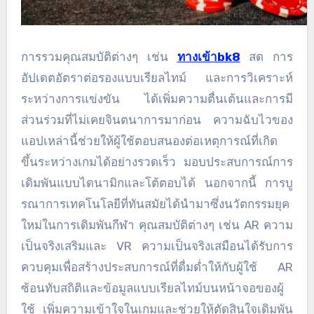
การรวมคุณสมบัติต่างๆ เช่น
ทางเข้าbk8
สด การ
อัปเดตอัตราต่อรองแบบเรียลไทม์ และการวิเคราะห์
ระหว่างการแข่งขัน ได้เพิ่มความตื่นเต้นและการมี
ส่วนร่วมที่ไม่เคยจินตนาการมาก่อน ความฉับไวของ
แอปเหล่านี้ช่วยให้ผู้ใช้ตอบสนองต่อเหตุการณ์ที่เกิด
ขึ้นระหว่างเกมได้อย่างรวดเร็ว มอบประสบการณ์การ
เดิมพันแบบไดนามิกและโต้ตอบได้ นอกจากนี้ การบู
รณาการเทคโนโลยีที่ทันสมัยได้นำมาซึ่งนวัตกรรมยุค
ใหม่ในการเดิมพันกีฬา คุณสมบัติต่างๆ เช่น AR ความ
เป็นจริงเสริมและ VR ความเป็นจริงเสมือนได้รับการ
ควบคุมเพื่อสร้างประสบการณ์ที่ดื่มด่ำให้กับผู้ใช้ AR
ซ้อนทับสถิติและข้อมูลแบบเรียลไทม์บนหน้าจอของผู้
ใช้ เพิ่มความเข้าใจในเกมและช่วยให้ตัดสินใจเดิมพัน