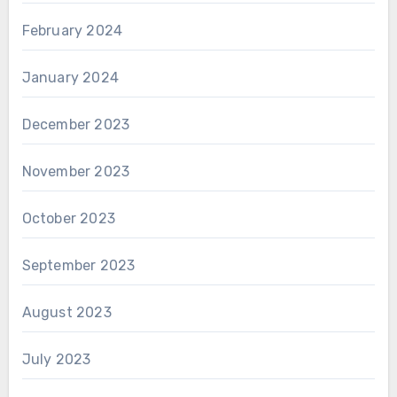
February 2024
January 2024
December 2023
November 2023
October 2023
September 2023
August 2023
July 2023