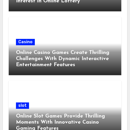
Interest in Online Lottery
Casino
Online Casino Games Create Thrilling
Challenges With Dynamic Interactive
Entertainment Features
slot
Online Slot Games Provide Thrilling
Moments With Innovative Casino
Gaming Features