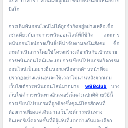
แจ็ค บาคาร่า คีโนและลูกเต๋าชนิดหนึ่งนอกเหนือจาก
บิงโก!
การเดิมพันออนไลน์ไม่ได้ถูกจำกัดอยู่อย่างเหลือเชื่อ
เช่นเดียวกับเกมการพนันออนไลน์ที่มีชีวิต เกมการ
พนันออนไลน์อาจเป็นสิ่งที่น่าจับตามองในสังคม! ชื่อ
เกมดำเนินการโดยใช้โครงสร้างเดียวกันกับเป้าหมาย
การพนันออนไลน์และแอปการเขียนโปรแกรมกิจกรรม
ออนไลน์เป็นอย่างอื่นนอกเหนือจากด้านหน้าที่จะ
ปรากฏอย่างแน่นอนจะใช้เวลาไม่นานหลังจากเกม
เว็บไซต์การพนันออนไลน์มากมาย!
w88club
บาง
เว็บไซต์การพนันทางอินเทอร์เน็ตส่วนปกติด้วยวิธีนี้
การเขียนโปรแกรมที่ถูกต้องซึ่งคุณมีใครสักคนที่
ต้องการเพียงแค่เดินผ่านเว็บไซต์การพนันทาง
อินเทอร์เน็ตสามชั้นที่มีผู้เล่นที่แตกต่างกันและเลือก