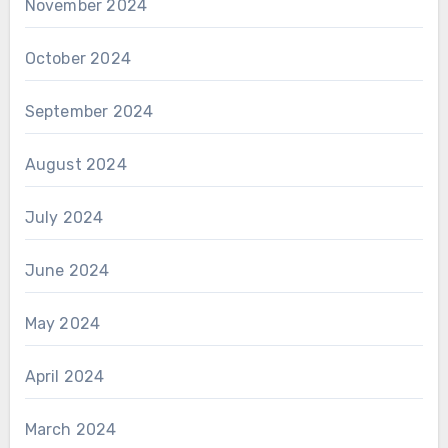
November 2024
October 2024
September 2024
August 2024
July 2024
June 2024
May 2024
April 2024
March 2024