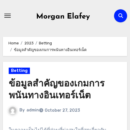
Skip
to
Morgan Elafey
content
Home
2023
Betting
ข้อมูลสำคัญของเกมการพนันทางอินเทอร์เน็ต
Betting
ข้อมูลสำคัญของเกมการ
พนันทางอินเทอร์เน็ต
By
admin
October 27, 2023