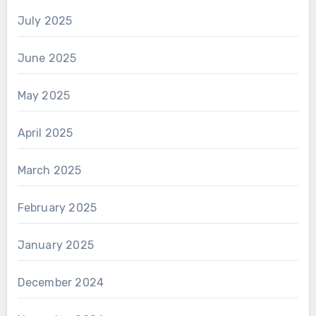
July 2025
June 2025
May 2025
April 2025
March 2025
February 2025
January 2025
December 2024