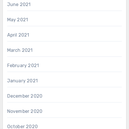
June 2021
May 2021
April 2021
March 2021
February 2021
January 2021
December 2020
November 2020
October 2020