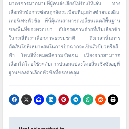
มาตรการมากมายที่ผู้คนส่งเสียงโห่ร้องให้เล่น ทาง
เลือกหัวข้อการซ่อนถูกจัดระเบียบที่มุมล่างซ้ายของอิน
เทอร์เฟซหัวข้อ ที่นี่ผู้เล่นสามารถเปลี่ยนเฉดสีพื้นฐาน
ของพื้นที่ของพวกเขา อัปเกรดภาพถ่ายที่เริ่มเลือกช้า
ในกรณีที่เราเลือกภาพธรรมชาติ ถึงเวลานั้นการ
ตัดสินใจที่เหมาะสมในการปิดฉากจะเป็นสีเขียวหรือสี
ฟ้า โทนสีทั้งหมดมีความชัดเจน เนื่องจากสามารถ
เลือกได้โดยใช้ระดับการปลอมแปลงโดยสิ้นเชิงซึ่งอยู่ที่
ฐานของตัวเลือกหัวข้อที่ครอบคลุม
Post