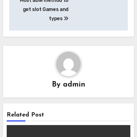
Most able method to
navigation
get slot Games and
types
By
admin
Related Post