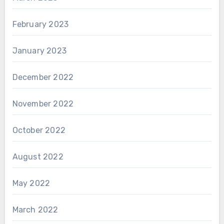
February 2023
January 2023
December 2022
November 2022
October 2022
August 2022
May 2022
March 2022