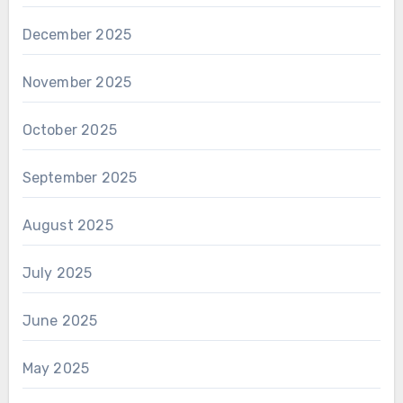
December 2025
November 2025
October 2025
September 2025
August 2025
July 2025
June 2025
May 2025