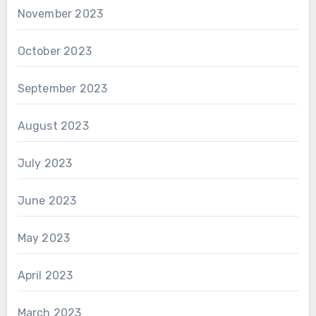
November 2023
October 2023
September 2023
August 2023
July 2023
June 2023
May 2023
April 2023
March 2023