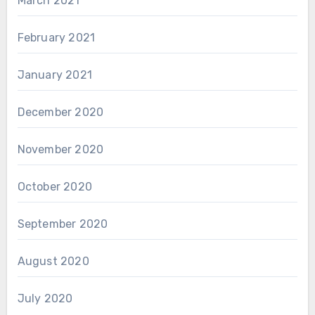
March 2021
February 2021
January 2021
December 2020
November 2020
October 2020
September 2020
August 2020
July 2020