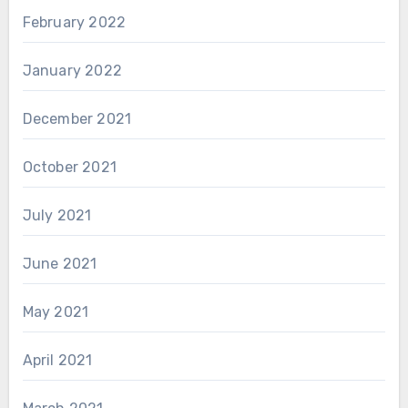
February 2022
January 2022
December 2021
October 2021
July 2021
June 2021
May 2021
April 2021