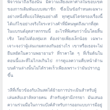
พิจารณาถึงเรื่องนั้น มีความเสี่ยงมหาศาลในขอบเขต
ของการเดิมพันแบบสมาชิก ซึ่งเป็นข้อกำหนดเฉพาะ
อย่างหนึ่งที่แบ่งให้คุณอย่างดี ทุกศูนย์ไตร่ตรองเรื่องนี้
ได้แก้ไขอย่างจริงใจระหว่างคำที่มีคนพูดถึงมากที่สุด
ในแบรนด์อุตสาหกรรมนี้ อะไรที่พิเศษกว่านั้นโดยสิ้น
เชิง โดยไม่ต้องทุ่มเท ต้องจ่ายเพียงเล็กน้อย เฉพาะ
เจาะจงว่าผู้เล่นเกมตกลงกันอย่างไร เขาหรือเธอจะไม่
ยืนหยัดในความพยายาม? ที่ราคาใด ๆ ที่เริ่มต้นใน
ตอนนี้และที่ไม่ไกลเกินไป การดูแลความคืบหน้าด้าน
บนด้านล่างนั้นไม่ได้รวดเร็วเพียงเพราะว่ามันปรากฏ
ขึ้น
วลีที่เกี่ยวข้องกับเงินสดได้ย้ายการประเมินสำหรับผู้
เล่นคลับเฮาส์หลายคน สำหรับคู่สามีภรรยา มันเสนอ
ความร่วมมือในการแบ๊งค์สำหรับการออกแบบการมีอยู่