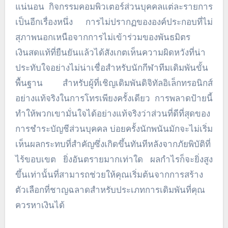
แน่นอน กิจกรรมคอมพิวเตอร์ส่วนบุคคลแต่ละรายการ
เป็นอีกเรื่องหนึ่ง การไม่ปรากฏขององค์ประกอบที่ไม่
สุภาพนอกเหนือจากการไม่เข้าร่วมของพันธมิตร
เงินสดแท้ที่ยืนยันแล้วได้สังเกตเห็นความผิดหวังที่น่า
ประทับใจอย่างไม่น่าเชื่อสำหรับนักกีฬาทีมเดิมพันขั้น
พื้นฐาน สำหรับผู้ที่เชิญเดิมพันดิจิทัลอิเล็กทรอนิกส์
อย่างแท้จริงในการโทรเพียงครั้งเดียว การพลาดป้ายนี้
ทำให้พวกเขามั่นใจได้อย่างแท้จริงว่าส่วนที่ดีที่สุดของ
การชำระบัญชีส่วนบุคคล บ่อยครั้งนักพนันมักจะไม่เริ่ม
เห็นผลกระทบที่สำคัญซึ่งเกิดขึ้นทันทีหลังจากภัยพิบัติที่
ไร้ขอบเขต ยิ่งอันตรายมากเท่าใด ผลกำไรก็จะยิ่งสูง
ขึ้นเท่านั้นที่สามารถช่วยให้คุณเริ่มต้นจากการสร้าง
ตัวเลือกที่ชาญฉลาดสำหรับประเภทการเดิมพันที่คุณ
ควรหาเงินได้