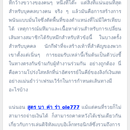
ที่กว้างขวางของคนๆ หนึ่งที่โต๊ะ แต่สิ่งที่แน่นอนที่สุด
สำหรับบุคคลบางคน จริง ๆ แล้วมันคือการสร้างการ
พนันแบบมั่นใจซึ่งตัดพื้นที่ของตำแหน่งที่ไม่มีใครเทียบ
ได้ เหตุการณ์มหึมาและเนื้อหาด่วนสำหรับการเปลี่ยน
เส้นทางสมาชิกได้รับหมึกสำหรับหัวข้อนี้ ในบางครั้ง
สำหรับบุคคล นักกีฬาที่จะสร้างเท้าที่สำคัญของพวก
เขาตั้งแต่เนิ่นๆ การยอมรับเหล่านี้เริ่มต้นเป็นตัวบ่งชี้
ในทางตรงกันข้ามกับผู้ทำงานร่วมกัน อย่างถูกต้อง นี่
คือความโปร่งใสหลักที่น่าอัศจรรย์ในคีย์ของลิงก์เงินสด
อย่างแม่นยำว่าเฟรมเวิร์กในการกำหนดเส้นทางมี
อะไรบ้าง
แน่นอน
สูตร บา ค่า ร่า ole777
แม้แต่คนที่รวยก็ไม่
สามารถจ่ายเงินได้ ก็สามารถคาดหวังได้เช่นเดียวกัน
เกี่ยวกับการเล่นดิจิทัลแบบอิเล็กทรอนิกส์ซึ่งรวมถึงการ