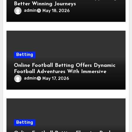
Better Winning Journeys
admin
May 18, 2026
Betting
Online Football Betting Offers Dynamic
Football Adventures With Immersive
Entertainment Experiences
admin
May 17, 2026
Betting