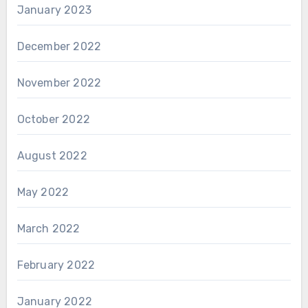
January 2023
December 2022
November 2022
October 2022
August 2022
May 2022
March 2022
February 2022
January 2022