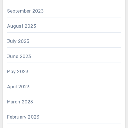
September 2023
August 2023
July 2023
June 2023
May 2023
April 2023
March 2023
February 2023