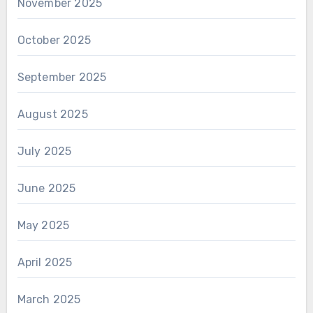
November 2025
October 2025
September 2025
August 2025
July 2025
June 2025
May 2025
April 2025
March 2025