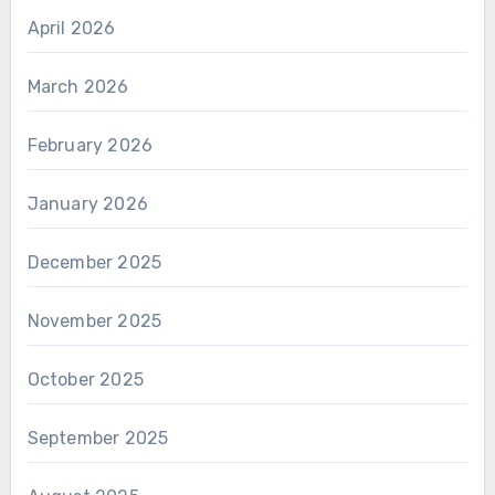
April 2026
March 2026
February 2026
January 2026
December 2025
November 2025
October 2025
September 2025