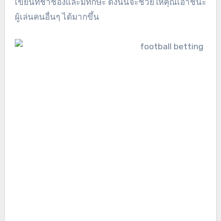
เขียนที่ช่ำชองและมีทักษะ ดังนั้นจะช่วยให้คุณเอาชนะ
ผู้เล่นคนอื่นๆ ได้มากขึ้น