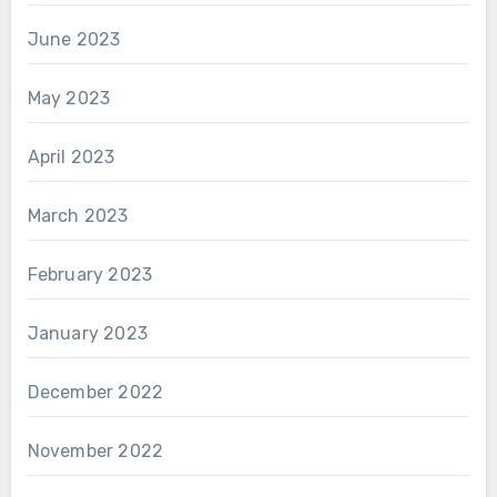
June 2023
May 2023
April 2023
March 2023
February 2023
January 2023
December 2022
November 2022