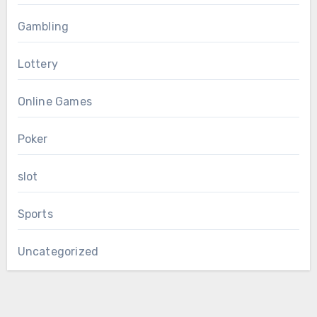
Gambling
Lottery
Online Games
Poker
slot
Sports
Uncategorized