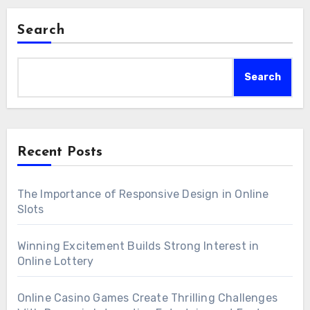
Search
Search
Recent Posts
The Importance of Responsive Design in Online
Slots
Winning Excitement Builds Strong Interest in
Online Lottery
Online Casino Games Create Thrilling Challenges