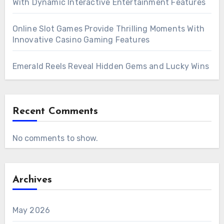
With Dynamic Interactive Entertainment Features
Online Slot Games Provide Thrilling Moments With
Innovative Casino Gaming Features
Emerald Reels Reveal Hidden Gems and Lucky Wins
Recent Comments
No comments to show.
Archives
May 2026