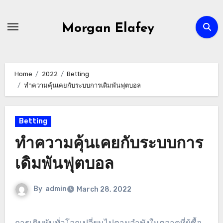
Skip
to
Morgan Elafey
content
Home
2022
Betting
ทำความคุ้นเคยกับระบบการเดิมพันฟุตบอล
Betting
ทำความคุ้นเคยกับระบบการ
เดิมพันฟุตบอล
By
admin
March 28, 2022