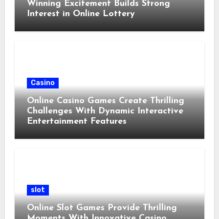
Winning Excitement Builds Strong
Interest in Online Lottery
Casino
Online Casino Games Create Thrilling
Challenges With Dynamic Interactive
Entertainment Features
slot
Online Slot Games Provide Thrilling
Moments With Innovative Casino