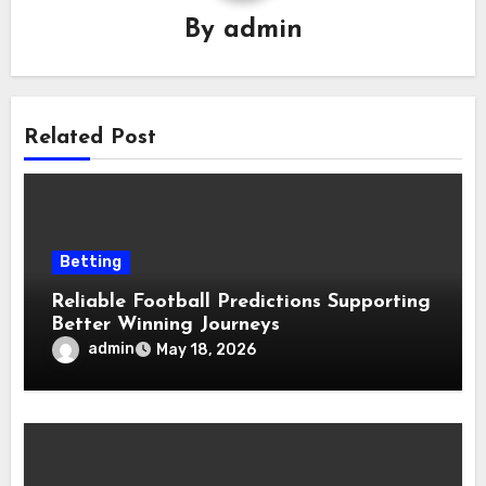
By
admin
Related Post
Betting
Reliable Football Predictions Supporting
Better Winning Journeys
admin
May 18, 2026