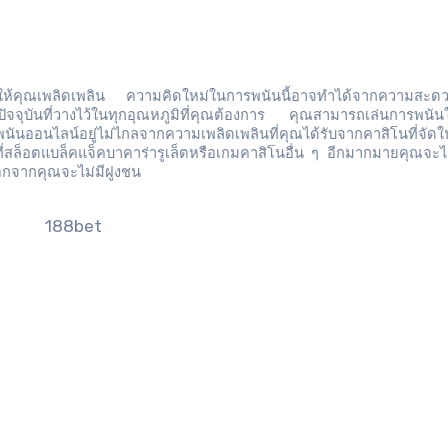
ห้คุณเพลิดเพลิน
ความคิดใหม่ในการพนันนี้อาจทำได้จากความสะด
จุบันที่วางไว้ในทุกอุณหภูมิที่คุณต้องการ
คุณสามารถเล่นการพนัน
นันออนไลน์อยู่ไม่ไกลจากความเพลิดเพลินที่คุณได้รับจากคาสิโนที่จัดใน
ที่สล็อตแบล็คแจ็คบาคาร่ารูเล็ตหรือเกมคาสิโนอื่น
ๆ
อีกมากมายคุณจะไ
อกจากคุณจะไม่มีฝูงชน