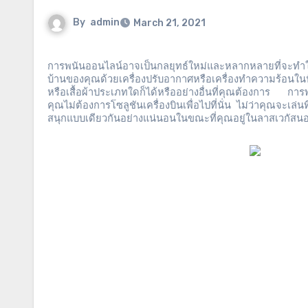
By
admin
March 21, 2021
การพนันออนไลน์อาจเป็นกลยุทธ์ใหม่และหลากหลายที่จะทำใ
บ้านของคุณด้วยเครื่องปรับอากาศหรือเครื่องทำความร้อนในปัจ
หรือเสื้อผ้าประเภทใดก็ได้หรืออย่างอื่นที่คุณต้องการ
การพ
คุณไม่ต้องการโซลูชันเครื่องบินเพื่อไปที่นั่น
ไม่ว่าคุณจะเล่น
สนุกแบบเดียวกันอย่างแน่นอนในขณะที่คุณอยู่ในลาสเวกัสน