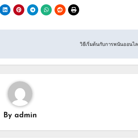
วิธีเริ่มต้นกับการพนันออนไล
By
admin