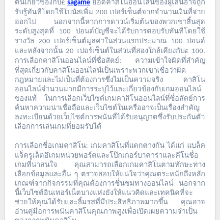
ต้นเกี่ยวข้องกับ
ยอดคาสิโนออนไลน์ของผู้เล่นอาจถูก
£
sagame
รับรู้ทันทีโดยใช้โบนัสเพิ่ม
เปอร์เซ็นต์จากจำนวนเงินที่จ่าย
200
ออกไป
นอกจากนี้หากการดาวน์เริ่มต้นของพวกเขาสิ้นสุด
ระดับสูงสุดที่
ปอนด์บัญชีจะได้รับการตอบรับทันทีโดยใช้
100
รางวัล
เปอร์เซ็นต์มูลค่าในส่วนแรกประมาณ
ปอนด์
200
100
และหลังจากนั้น
เปอร์เซ็นต์ในส่วนที่สองใกล้เคียงกับ
20
£ 100.
การเลือกคาสิโนออนไลน์ที่ซื่อสัตย์
ความเข้าใจผิดที่สำคัญ
:
ที่สุดเกี่ยวกับคาสิโนออนไลน์เป็นเพราะพวกเขาเชื่อว่าผิด
กฎหมายและไม่เป็นที่ต้องการซึ่งไม่เป็นความจริง
คาสิโน
ออนไลน์จำนวนมากมีการระบุไว้และเกี่ยวข้องกับเกมออนไลน์
ของแท้
ในการเลือกเว็บไซต์เกมคาสิโนออนไลน์ที่ซื่อสัตย์การ
ค้นหาความน่าเชื่อถือและเว็บไซต์ในเครืออาจเป็นเรื่องสำคัญ
ลงทะเบียนด้วยเว็บไซต์การพนันที่ได้รับอนุญาตซึ่งรับประกันตัว
เลือกการเล่นเกมที่ยอมรับได้
การเลือกชื่อเกมคาสิโน
เกมคาสิโนที่แตกต่างกัน
ได้แก่
แบล็ค
:
แจ็ครูเล็ตอึเกมหน่วยพอร์ตและโป๊กเกอร์บาคาร่าและคีโนชื่อ
เกมที่น่าสนใจ
คุณสามารถเลือกเกมคาสิโนตามทักษะทาง
เลือกข้อมูลและอื่น
ๆ
ตรวจสอบให้แน่ใจว่าคุณตระหนักถึงหลัก
เกณฑ์จากกิจกรรมที่คุณต้องการชื่นชมทางออนไลน์
นอกจาก
นี้เว็บไซต์อินเทอร์เน็ตบางแห่งยังให้แนวคิดและเทคนิคที่จะ
ช่วยให้คุณได้รับและลิ้มรสที่มีประสิทธิภาพมากขึ้น
คุณอาจ
อ่านคู่มือการพนันคาสิโนคุณภาพสูงเพื่อเปิดเผยความจำเป็น