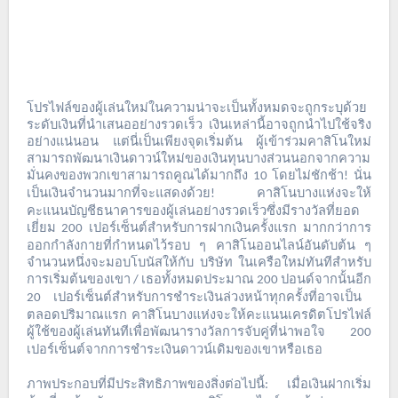
โปรไฟล์ของผู้เล่นใหม่ในความน่าจะเป็นทั้งหมดจะถูกระบุด้วย
ระดับเงินที่นำเสนออย่างรวดเร็ว
เงินเหล่านี้อาจถูกนำไปใช้จริง
อย่างแน่นอน
แต่นี่เป็นเพียงจุดเริ่มต้น
ผู้เข้าร่วมคาสิโนใหม่
สามารถพัฒนาเงินดาวน์ใหม่ของเงินทุนบางส่วนนอกจากความ
มั่นคงของพวกเขาสามารถคูณได้มากถึง
โดยไม่ชักช้า
นั่น
10
!
เป็นเงินจำนวนมากที่จะแสดงด้วย
คาสิโนบางแห่งจะให้
!
คะแนนบัญชีธนาคารของผู้เล่นอย่างรวดเร็วซึ่งมีรางวัลที่ยอด
เยี่ยม
เปอร์เซ็นต์สำหรับการฝากเงินครั้งแรก
มากกว่าการ
200
ออกกำลังกายที่กำหนดไว้รอบ
ๆ
คาสิโนออนไลน์อันดับต้น
ๆ
จำนวนหนึ่งจะมอบโบนัสให้กับ
บริษัท
ในเครือใหม่ทันทีสำหรับ
การเริ่มต้นของเขา
เธอทั้งหมดประมาณ
ปอนด์จากนั้นอีก
/
200
เปอร์เซ็นต์สำหรับการชำระเงินล่วงหน้าทุกครั้งที่อาจเป็น
20
ตลอดปริมาณแรก
คาสิโนบางแห่งจะให้คะแนนเครดิตโปรไฟล์
ผู้ใช้ของผู้เล่นทันทีเพื่อพัฒนารางวัลการจับคู่ที่น่าพอใจ
200
เปอร์เซ็นต์จากการชำระเงินดาวน์เดิมของเขาหรือเธอ
ภาพประกอบที่มีประสิทธิภาพของสิ่งต่อไปนี้
เมื่อเงินฝากเริ่ม
: