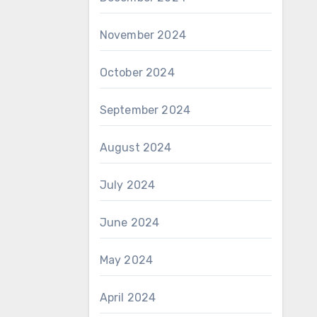
November 2024
October 2024
September 2024
August 2024
July 2024
June 2024
May 2024
April 2024