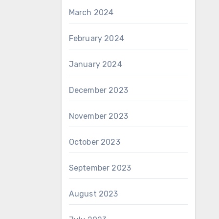
March 2024
February 2024
January 2024
December 2023
November 2023
October 2023
September 2023
August 2023