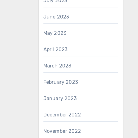
July 2023
June 2023
May 2023
April 2023
March 2023
February 2023
January 2023
December 2022
November 2022