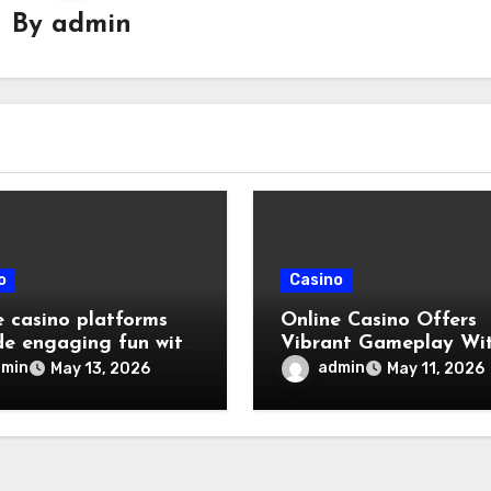
By
admin
o
Casino
e casino platforms
Online Casino Offers
de engaging fun with
Vibrant Gameplay Wi
ding gaming sessions
Strategic Digital Rew
dmin
admin
May 13, 2026
May 11, 2026