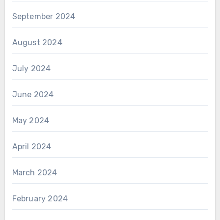
September 2024
August 2024
July 2024
June 2024
May 2024
April 2024
March 2024
February 2024