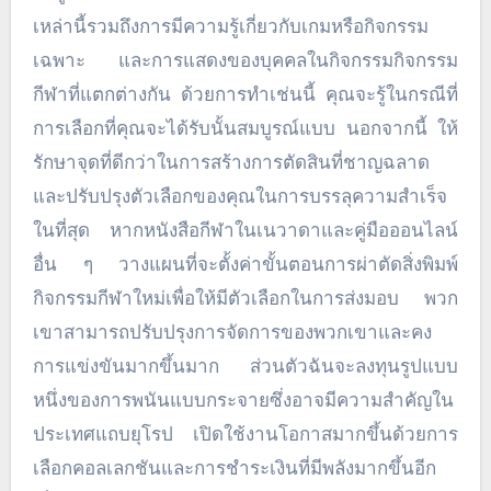
เหล่านี้รวมถึงการมีความรู้เกี่ยวกับเกมหรือกิจกรรม
เฉพาะ
และการแสดงของบุคคลในกิจกรรมกิจกรรม
กีฬาที่แตกต่างกัน
ด้วยการทำเช่นนี้
คุณจะรู้ในกรณีที่
การเลือกที่คุณจะได้รับนั้นสมบูรณ์แบบ
นอกจากนี้
ให้
รักษาจุดที่ดีกว่าในการสร้างการตัดสินที่ชาญฉลาด
และปรับปรุงตัวเลือกของคุณในการบรรลุความสำเร็จ
ในที่สุด
หากหนังสือกีฬาในเนวาดาและคู่มือออนไลน์
อื่น
ๆ
วางแผนที่จะตั้งค่าขั้นตอนการผ่าตัดสิ่งพิมพ์
กิจกรรมกีฬาใหม่เพื่อให้มีตัวเลือกในการส่งมอบ
พวก
เขาสามารถปรับปรุงการจัดการของพวกเขาและคง
การแข่งขันมากขึ้นมาก
ส่วนตัวฉันจะลงทุนรูปแบบ
หนึ่งของการพนันแบบกระจายซึ่งอาจมีความสำคัญใน
ประเทศแถบยุโรป
เปิดใช้งานโอกาสมากขึ้นด้วยการ
เลือกคอลเลกชันและการชำระเงินที่มีพลังมากขึ้นอีก