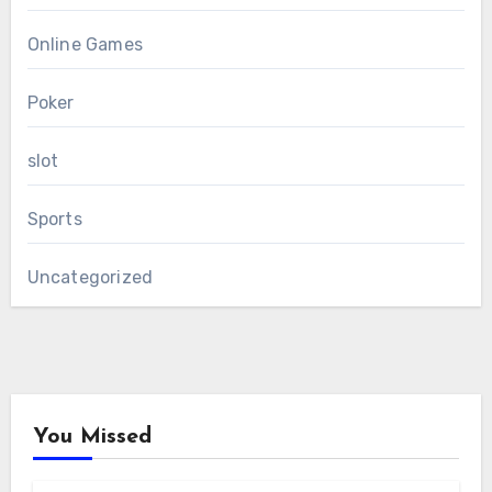
Online Games
Poker
slot
Sports
Uncategorized
You Missed