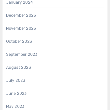
January 2024
December 2023
November 2023
October 2023
September 2023
August 2023
July 2023
June 2023
May 2023