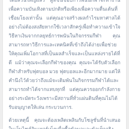
โดยส่วนใหญ่แล้ว
ผู้ที่ชื่นชอบการพนันกีฬาจะทำงาน
เพื่อความบันเทิงตามปกติหรือเพียงเพื่อความตื่นเต้นที่
เชื่อมโยงเท่านั้น
แต่คุณอาจสร้างผลกำไรมหาศาลได้
อย่างไม่ต้องสงสัยหากใช้เวลาสักครู่เพื่อทำความเข้าใจ
วิธีหาเงินจากกลยุทธ์การพนันในกิจกรรมกีฬา
คุณ
สามารถหาวิธีการและเทคนิคที่เข้าถึงได้ง่ายเพื่อช่วย
ให้คุณเพิ่มโอกาสที่เป็นผลสำเร็จและเป็นแหล่งรายได้ที่
ดี
แม้ว่าคุณจะเลือกกีฬาของคุณ
คุณจะได้รับตัวเลือก
กีฬาสำหรับฟุตบอล
มวย
ฟุตบอลและอีกมากมาย
แต่ให้
คำนึงไว้ด้วยว่าถึงแม้จะเดิมพันในกิจกรรมกีฬาได้และ
สามารถทำได้จากแทบทุกที่
แต่คุณควรออกกำลังกาย
อย่างระมัดระวังเพราะมีสถานที่ทั่วแผ่นดินที่คุณไม่ได้
.
รับอนุญาตให้เล่น
กระบวนการ
ด้วยเหตุนี้
คุณจะต้องเพลิดเพลินกับโซลูชั่นที่นำเสนอ