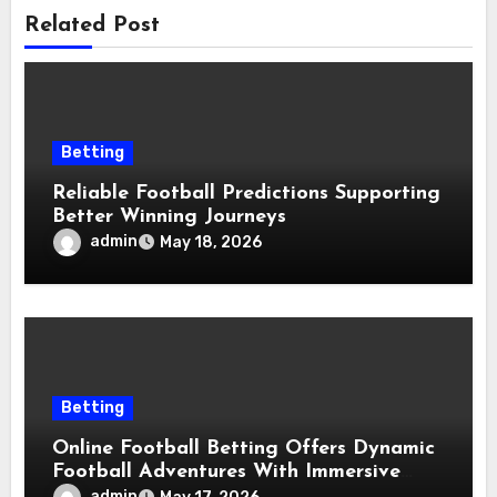
Related Post
Betting
Reliable Football Predictions Supporting
Better Winning Journeys
admin
May 18, 2026
Betting
Online Football Betting Offers Dynamic
Football Adventures With Immersive
Entertainment Experiences
admin