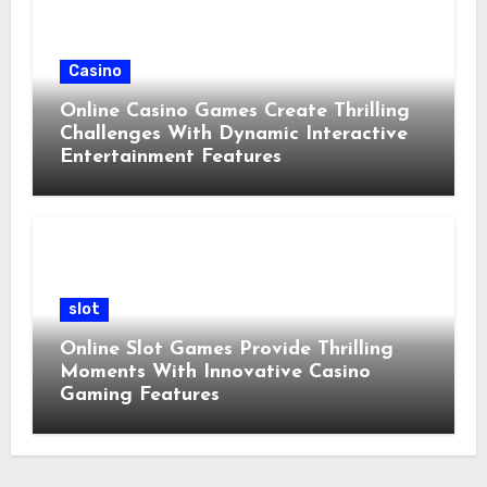
Casino
Online Casino Games Create Thrilling
Challenges With Dynamic Interactive
Entertainment Features
slot
Online Slot Games Provide Thrilling
Moments With Innovative Casino
Gaming Features