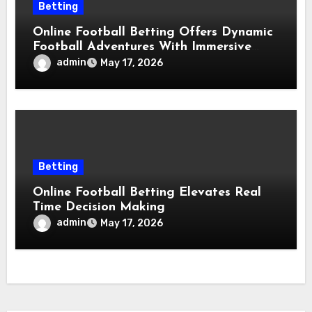
Betting
Online Football Betting Offers Dynamic
Football Adventures With Immersive
Entertainment Experiences
admin
May 17, 2026
Betting
Online Football Betting Elevates Real
Time Decision Making
admin
May 17, 2026