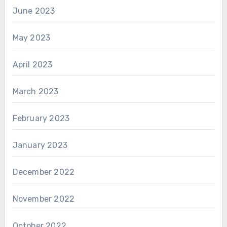
June 2023
May 2023
April 2023
March 2023
February 2023
January 2023
December 2022
November 2022
October 2022