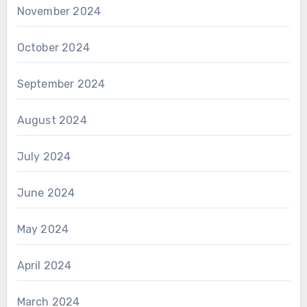
November 2024
October 2024
September 2024
August 2024
July 2024
June 2024
May 2024
April 2024
March 2024