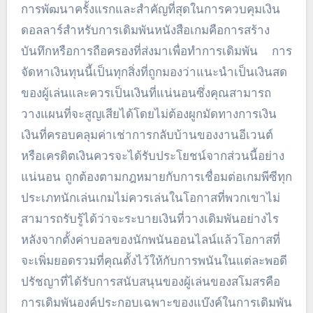
การพัฒนาครั้งแรกและสำคัญที่สุดในการควบคุมเงิน
ดอลลาร์สำหรับการเดิมพันหนังสือเกมคือการสร้าง
บันทึกหรือการถือครองที่ส่งมาเพื่อทำการเดิมพัน การ
จัดหาเงินทุนนี้เป็นทุกสิ่งที่ถูกมองว่าแนะนำเป็นเงินสด
ของผู้เล่นและควรเป็นเงินที่แน่นอนซึ่งคุณสามารถ
วางแผนที่จะสูญเสียได้โดยไม่ต้องผูกมัดทางการเงิน
เงินที่ครอบคลุมค่าเช่าการกลับบ้านของงานอีเวนต์
หรือเครดิตเงินควรจะได้รับประโยชน์จากส่วนนี้อย่าง
แน่นอน ถูกต้องตามกฎหมายกับการเชื่อมต่อเกมพีซีทุก
ประเภทนักเล่นเกมไม่ควรเล่นในโอกาสที่พวกเขาไม่
สามารถรับรู้ได้ว่าจะระบายเงินที่วางเดิมพันอย่างไร
หลังจากตั้งค่าบอลของนักพนันออนไลน์แล้วโอกาสที่
จะเพิ่มยอดรวมที่คุณตั้งไว้ให้กับการพนันในแต่ละพอดี
ปรัชญาที่ได้รับการสนับสนุนของผู้เล่นของสโมสรคือ
การเดิมพันองค์ประกอบเฉพาะของแบ๊งค์ในการเดิมพัน