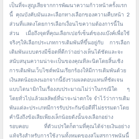
เป็นที่จะสูญเสียจากการพัฒนาความก้าวหน้าครั้งแรก
นี้ คุณบังคับมันและเลือกทางเลือกของความคืบหน้า 2
ส่วนที่แสดงโดยการเลือกเงื่อนไขความต้องการนี้ใน
ส่วน เมื่อถึงจุดที่คุณเลือกเปอร์เซ็นต์ของแบ๊งค์เพื่อใช้
จริงๆให้เลือกประเภทการเดิมพันที่ขึ้นอยู่กับ การเลือก
เดิมพันแบบตรงมีช็อตที่ดีกว่าอย่างเห็นได้ชัดและจะ
สนับสนุนความน่าจะเป็นของคุณทีละนิดโดยสิ้นเชิง
การเดิมพันเว็บไซต์พนันเรียกร้องให้มีการเดิมพันด้วย
เงินสดน้อยลงนอกจากนี้ยังรวมผลตอบแทนที่ชัดเจน
แบบไดนามิกในเรื่องงบประมาณไม่ว่าในกรณีใด ๆ
โดยทั่วไปแล้วผลลัพธ์ที่น่าจะน่าตกใจ จำไว้ว่าการเดิม
พันแต่ละประเภทมีการรับประกันข้อดีที่ไม่ธรรมดาโดย
คำนึงถึงข้อเสียเพียงเล็กน้อยดังนั้นจงเลือกอย่าง
รอบคอบ ที่ตัวแปรใดก็ตามที่คุณได้จ่ายเงินอย่าง
แท้จริงสำหรับการใช้งานทั้งหมดของสโมสรการพนันนี้