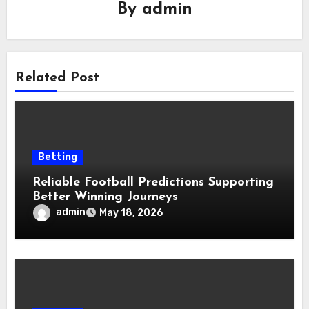
By
admin
Related Post
Betting
Reliable Football Predictions Supporting
Better Winning Journeys
admin
May 18, 2026