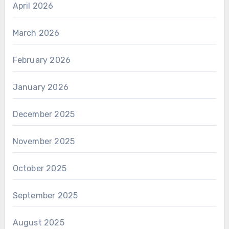
April 2026
March 2026
February 2026
January 2026
December 2025
November 2025
October 2025
September 2025
August 2025