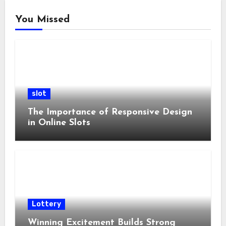
You Missed
slot
The Importance of Responsive Design
in Online Slots
Lottery
Winning Excitement Builds Strong