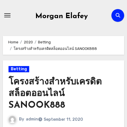
Skip
to
Morgan Elafey
content
Home
2020
Betting
โครงสร้างสำหรับเครดิตสล็อตออนไลน์ SANOOK888
Betting
โครงสร้างสำหรับเครดิต
สล็อตออนไลน์
SANOOK888
By
admin
September 11, 2020