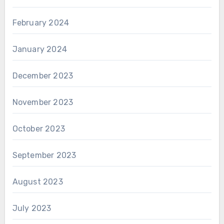
February 2024
January 2024
December 2023
November 2023
October 2023
September 2023
August 2023
July 2023