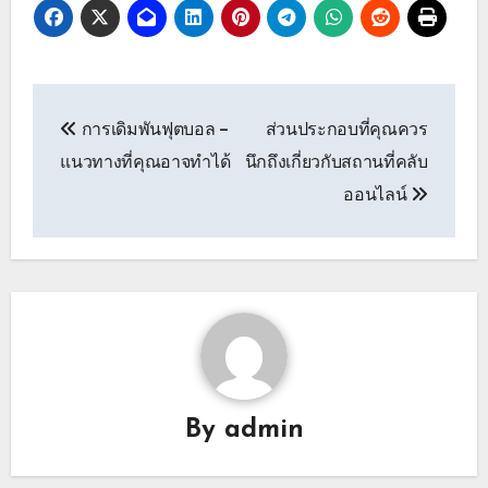
Post
การเดิมพันฟุตบอล –
ส่วนประกอบที่คุณควร
navigation
แนวทางที่คุณอาจทำได้
นึกถึงเกี่ยวกับสถานที่คลับ
ออนไลน์
By
admin