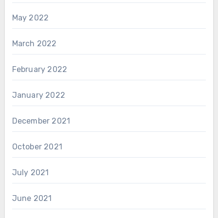
May 2022
March 2022
February 2022
January 2022
December 2021
October 2021
July 2021
June 2021