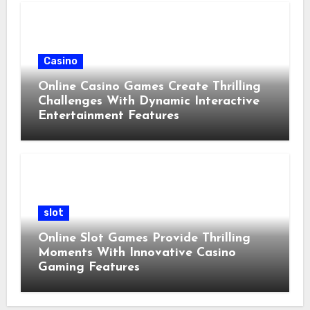
Casino
Online Casino Games Create Thrilling
Challenges With Dynamic Interactive
Entertainment Features
slot
Online Slot Games Provide Thrilling
Moments With Innovative Casino
Gaming Features