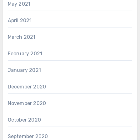
May 2021
April 2021
March 2021
February 2021
January 2021
December 2020
November 2020
October 2020
September 2020