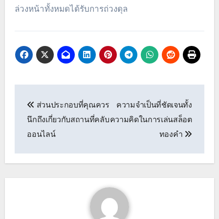
ล่วงหน้าทั้งหมดได้รับการถ่วงดุล
Post
ส่วนประกอบที่คุณควร
ความจำเป็นที่ชัดเจนทั้ง
navigation
นึกถึงเกี่ยวกับสถานที่คลับ
ความคิดในการเล่นสล็อต
ออนไลน์
ทองคำ