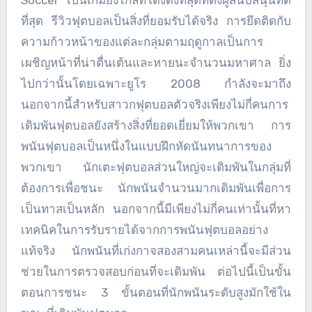
Soccer เป็นเกมยิงไกลที่โด่งดังที่สุดที่ดึงผู้สนับสนุนที่ดี
ที่สุด รีวิวฟุตบอลเป็นสิ่งที่ยอมรับได้จริง การยึดติดกับ
ความก้าวหน้าของแต่ละกลุ่มตามฤดูกาลเป็นการ
เผชิญหน้าที่น่าตื่นเต้นและหายนะจำนวนมหาศาล ยิ่ง
ไปกว่านั้นโดยเฉพาะยูโร 2008 กำลังจะมาถึง
นอกจากนี้สำหรับสาวกฟุตบอลตัวจริงเพียงไม่กี่คนการ
เดิมพันฟุตบอลยังสร้างสิ่งที่ยอดเยี่ยมให้พวกเขา การ
พนันฟุตบอลเป็นหนึ่งในแบบฝึกหัดนันทนาการของ
พวกเขา นักเตะฟุตบอลส่วนใหญ่จะเดิมพันในกลุ่มที่
ต้องการเพื่อชนะ นักพนันจำนวนมากเดิมพันเพื่อการ
เป็นทาสเป็นหลัก นอกจากนี้มีเพียงไม่กี่คนเท่านั้นที่หา
เทคนิคในการรับรายได้จากการพนันฟุตบอลอย่าง
แท้จริง นักพนันที่เก่งกาจสองสามคนเหล่านี้จะมีส่วน
ช่วยในการตรวจสอบก่อนที่จะเดิมพัน ต่อไปนี้เป็นขั้น
ตอนการชนะ 3 ขั้นตอนที่นักพนันระดับสูงมักใช้ใน