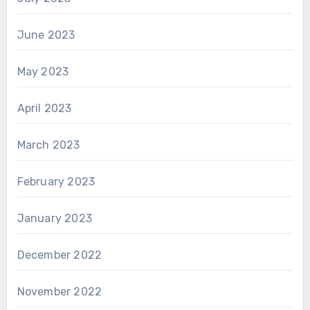
June 2023
May 2023
April 2023
March 2023
February 2023
January 2023
December 2022
November 2022