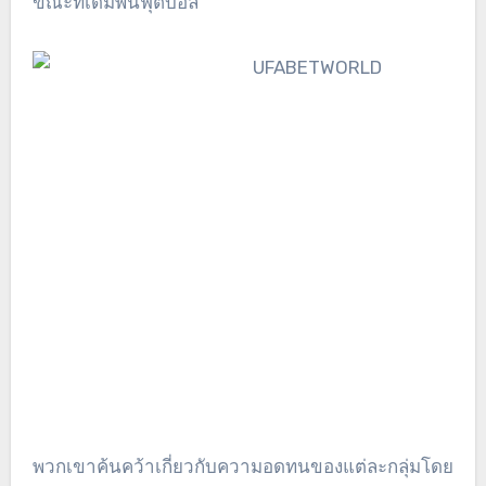
ขณะที่เดิมพันฟุตบอล
พวกเขาค้นคว้าเกี่ยวกับความอดทนของแต่ละกลุ่มโดย