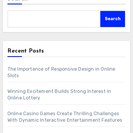
Search
Recent Posts
The Importance of Responsive Design in Online
Slots
Winning Excitement Builds Strong Interest in
Online Lottery
Online Casino Games Create Thrilling Challenges
With Dynamic Interactive Entertainment Features