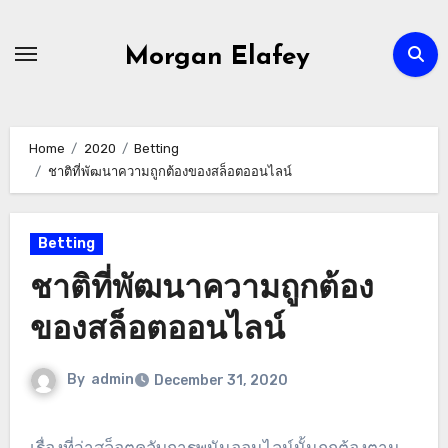
Skip
to
Morgan Elafey
content
Home
2020
Betting
ชาติที่พัฒนาความถูกต้องของสล็อตออนไลน์
Betting
ชาติที่พัฒนาความถูกต้อง
ของสล็อตออนไลน์
By
admin
December 31, 2020