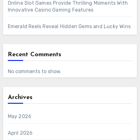
Online Slot Games Provide Thrilling Moments With
Innovative Casino Gaming Features
Emerald Reels Reveal Hidden Gems and Lucky Wins
Recent Comments
No comments to show.
Archives
May 2026
April 2026