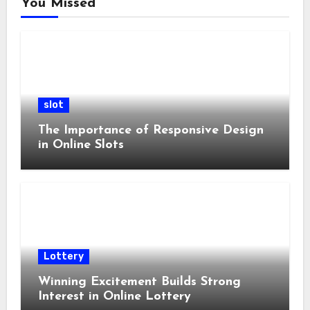
You Missed
slot
The Importance of Responsive Design
in Online Slots
Lottery
Winning Excitement Builds Strong
Interest in Online Lottery