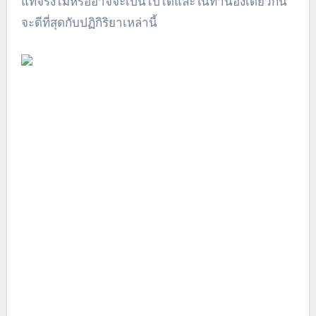
แท้จริงไม่หรืออาจจะเป็นไปได้และในทำนองเดียวกัน
จะดีที่สุดกับปฏิกิริยาเหล่านี้