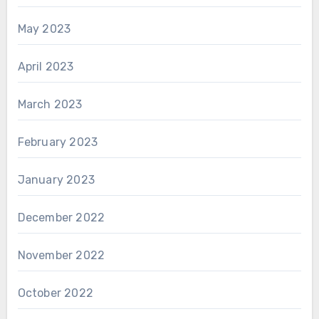
May 2023
April 2023
March 2023
February 2023
January 2023
December 2022
November 2022
October 2022