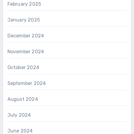
February 2025
January 2025
December 2024
November 2024
October 2024
September 2024
August 2024
July 2024
June 2024