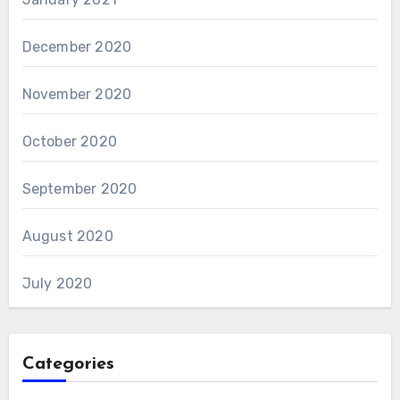
December 2020
November 2020
October 2020
September 2020
August 2020
July 2020
Categories