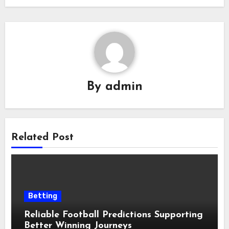
By
admin
Related Post
Betting
Reliable Football Predictions Supporting
Better Winning Journeys