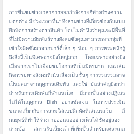
การชื่นชมช่วงเวลาการออกกำลังกายกีฬาสร้างความ
แตกต่าง มีช่วงเวลาที่น่าทึ่งสามช่วงที่เกี่ยวข้องกับแบบ
ฝึกหัดการสร้างตราสินค้า โดยไม่คำนึงว่าคุณจะมีพื้นที่
ที่ไม่มีความสัมพันธ์ทางสังคมซึ่งคุณสามารถหากลุ่มที่
เข้าใจผิดซึ่งมาจากปาร์ตี้เล็ก ๆ น้อย ๆ การตระหนักรู้
ถึงสิ่งนี้เป็นพิเศษอาจยิ่งใหญ่มาก โดยเฉพาะอย่างยิ่ง
เมื่อพวกเขาไปเยี่ยมชมโอกาสที่เป็นมิตรมาก และเล่น
กิจกรรมทางสังคมที่เน้นเสียงเป็นชั้นๆ การรวบรวมอาจ
เป็นผลมาจากฤดูกาลเดิมพัน และใช่ มันสำคัญยิ่งกว่า
สำหรับการเดิมพันกีฬาบนเน็ต มีมากขึ้นอย่างปฏิเสธ
ไม่ได้ในฤดูกาล Dish อย่างชัดเจน ในการประเมิน
ขนาดเกี่ยวกับการสวมใส่แบบฝึกหัดที่เล่นบนเว็บ มี
กลยุทธ์ที่ทำให้ร่างกายอ่อนแออย่างเห็นได้ชัดอยู่สอง
สามข้อ สถานรับเลี้ยงเด็กที่เพิ่มขึ้นสำหรับแต่ละเกม