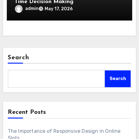
Time Decision Making
admin
May 17, 2026
Search
Search
Recent Posts
The Importance of Responsive Design in Online
Slots