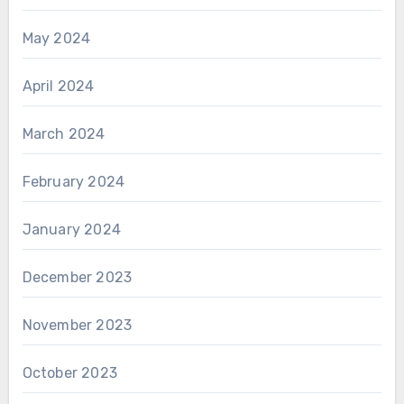
May 2024
April 2024
March 2024
February 2024
January 2024
December 2023
November 2023
October 2023