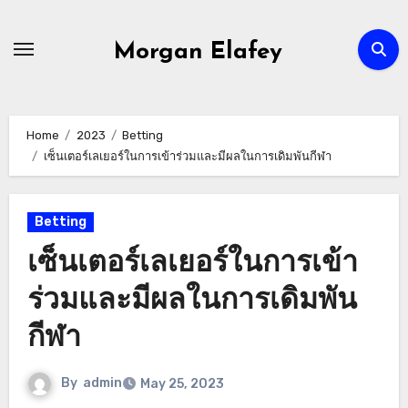
Skip
to
Morgan Elafey
content
Home
2023
Betting
เซ็นเตอร์เลเยอร์ในการเข้าร่วมและมีผลในการเดิมพันกีฬา
Betting
เซ็นเตอร์เลเยอร์ในการเข้า
ร่วมและมีผลในการเดิมพัน
กีฬา
By
admin
May 25, 2023