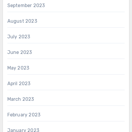
September 2023
August 2023
July 2023
June 2023
May 2023
April 2023
March 2023
February 2023
January 2023