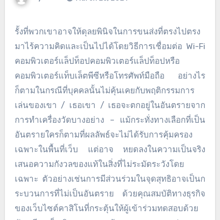
รั้งที่พวกเขาอาจให้ดุลยพินิจในการขนส่งที่ตรงไปตรง
มาไร้ความคิดและเป็นไปได้โดยวิธีการเชื่อมต่อ Wi-Fi
คอมพิวเตอร์แล็ปท็อปคอมพิวเตอร์แล็ปท็อปหรือ
คอมพิวเตอร์แท็บเล็ตพีซีหรือโทรศัพท์มือถือ อย่างไร
ก็ตามในกรณีที่บุคคลนั้นไม่คุ้นเคยกับพฤติกรรมการ
เล่นของเขา / เธอเขา / เธอจะตกอยู่ในอันตรายจาก
การทำเครื่องวัดบางอย่าง – แม้กระทั่งทางเลือกที่เป็น
อันตรายใครก็ตามที่ผลลัพธ์จะไม่ได้รับการคุ้มครอง
เฉพาะในพื้นที่เว็บ แต่อาจ หยดลงในความเป็นจริง
เสนอความกังวลของแท้ในสิ่งที่ไม่ระมัดระวังโดย
เฉพาะ ตัวอย่างเช่นการมีส่วนร่วมในจุดสุทธิอาจเป็นก
ระบวนการที่ไม่เป็นอันตราย ด้วยคุณสมบัติทางธุรกิจ
ของเว็บไซต์คาสิโนที่กระตุ้นให้ผู้เข้าร่วมทดสอบด้วย