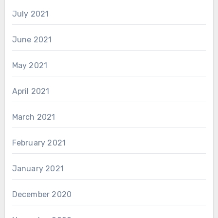
July 2021
June 2021
May 2021
April 2021
March 2021
February 2021
January 2021
December 2020