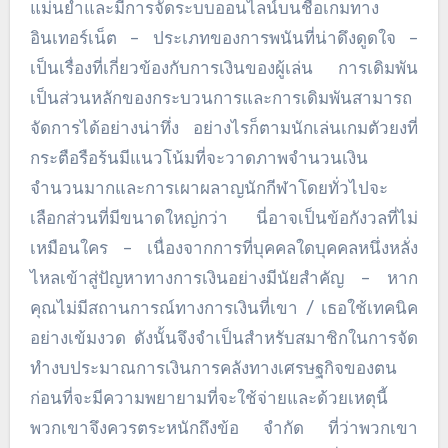
แม่นยำและมีการจัดระบบออนไลน์บนชื่อเกมทาง
อินเทอร์เน็ต – ประเภทของการพนันที่น่าดึงดูดใจ –
เป็นเรื่องที่เกี่ยวข้องกับการเงินของผู้เล่น การเดิมพัน
เป็นส่วนหลักของกระบวนการและการเดิมพันสามารถ
จัดการได้อย่างน่าทึ่ง อย่างไรก็ตามนักเล่นเกมตัวยงที่
กระตือรือร้นมีแนวโน้มที่จะวาดภาพจำนวนเงิน
จำนวนมากและการเผาผลาญนักกีฬาโดยทั่วไปจะ
เลือกส่วนที่มีขนาดใหญ่กว่า นี่อาจเป็นข้อกังวลที่ไม่
เหมือนใคร – เนื่องจากการที่บุคคลใดบุคคลหนึ่งหลั่ง
ไหลเข้าสู่ปัญหาทางการเงินอย่างมีนัยสำคัญ – หาก
คุณไม่มีสถานการณ์ทางการเงินที่เขา / เธอใช้เทคนิค
อย่างเข้มงวด ดังนั้นจึงจำเป็นสำหรับสมาชิกในการจัด
ทำงบประมาณการเงินการคลังทางเศรษฐกิจของตน
ก่อนที่จะมีความพยายามที่จะใช้จ่ายและด้วยเหตุนี้
พวกเขาจึงควรตระหนักถึงข้อ จำกัด ที่ว่าพวกเขา