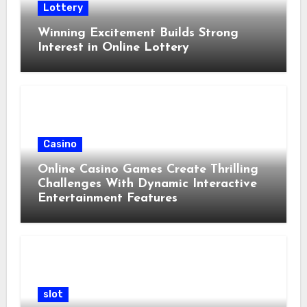
Lottery
Winning Excitement Builds Strong
Interest in Online Lottery
Casino
Online Casino Games Create Thrilling
Challenges With Dynamic Interactive
Entertainment Features
slot