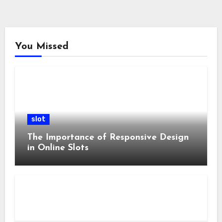
You Missed
slot
The Importance of Responsive Design
in Online Slots