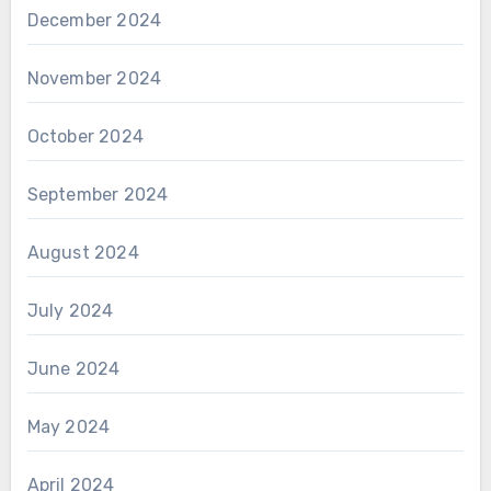
December 2024
November 2024
October 2024
September 2024
August 2024
July 2024
June 2024
May 2024
April 2024