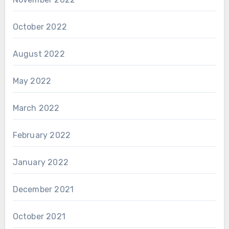
October 2022
August 2022
May 2022
March 2022
February 2022
January 2022
December 2021
October 2021