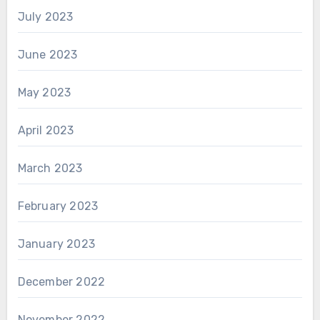
July 2023
June 2023
May 2023
April 2023
March 2023
February 2023
January 2023
December 2022
November 2022