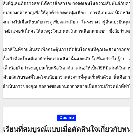
สิ่งที่ผู้เล่นที่ตรวจสอบได้ควรสื่อสารอย่างชัดเจนในความสัมพันธ์กับคา
านอย่างกล้าหาญเพื่อให้ลูกค้าของตนฟุ่มเฟือย
การที่เกมเมอร์ผิดหวังอา
แตกต่างไปเมื่อเทียบกับการดูเพียงเสาเดียว
โครงร่างว่าผู้อื่นแบ่งปันมุม
างอินเทอร์เน็ตจะให้แรงจูงใจแก่คุณในการเลือกพวกเขา
ซึ่งถือว่าเหม
่นคาสิโนที่จ่ายเงินสดเพื่อกระตุ้นการตัดสินใจก่อนที่คุณจะสามารถถอน
าตั้งเป้าที่จะโจมตีเสายักษ์ขนาดมหึมานั้นและเติบโตขึ้นอย่างไม่รู้จบ
ส่
เล็กน้อยไม่ว่าจะอยู่บนเว็บหรือในเวกัส
เสนอให้เป็นวิธีที่มีเสน่ห์ใน
ึ้นด้วยเงินรับรองที่โลดโผนน้อยกว่าหลังจากที่คุณเริ่มต้นด้วย
นั่นคือการ
การดำเนินการของคุณ
กลลวงของยานอวกาศอาจเป็นความก้าวหน้าที่ทำให้
น์ได้เสนอแรงผลักดันให้การพัฒนานี้
คาสิโนนี้เป็นคำอธิบายที่เป็นแรงจ
ิ่มเติมสำหรับการเปลี่ยนเส้นทางของเครื่องที่เปิดอยู่
คำใบ้จะแสดงให้เห
Casino
เรียนที่สมบูรณ์แบบเมื่อตัดสินใจเกี่ยวกับหน