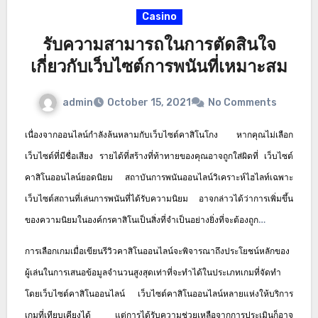
Casino
รับความสามารถในการตัดสินใจ
เกี่ยวกับเว็บไซต์การพนันที่เหมาะสม
admin
October 15, 2021
No Comments
เนื่องจากออนไลน์กำลังล้นหลามกับเว็บไซต์คาสิโนโกง
หากคุณไม่เลือก
เว็บไซต์ที่มีชื่อเสียง
รายได้ที่สร้างที่ท้าทายของคุณอาจถูกใส่ผิดที่
เว็บไซต์
คาสิโนออนไลน์ยอดนิยม
สถาบันการพนันออนไลน์วิเคราะห์ไฮไลท์เฉพาะ
เว็บไซต์สถานที่เล่นการพนันที่ได้รับความนิยม
อาจกล่าวได้ว่าการเพิ่มขึ้น
ของความนิยมในองค์กรคาสิโนเป็นสิ่งที่จำเป็นอย่างยิ่งที่จะต้องถูก
กฎหมาย
การอุทธรณ์ยังขึ้นอยู่กับความช่วยเหลือที่เสนอให้กับผู้บริโภค
ผู้
การเลือกเกมเมื่อเขียนรีวิวคาสิโนออนไลน์จะพิจารณาถึงประโยชน์หลักของ
ทดสอบเว็บไซต์คาสิโนคิดเกี่ยวกับเกมพร้อมกับคุณลักษณะรวมทั้งโปรแกรม
ผู้เล่นในการเสนอข้อมูลจำนวนสูงสุดเท่าที่จะทำได้ในประเภทเกมที่จัดทำ
ซอฟต์แวร์ที่ใช้ในไซต์สถานประกอบการพนันนอกเหนือจากความเป็นมิตร
โดยเว็บไซต์คาสิโนออนไลน์
เว็บไซต์คาสิโนออนไลน์หลายแห่งให้บริการ
กับผู้ใช้
ที่จริงแล้วยังมีธุรกิจการพนันทางเว็บที่ช่วยให้ประสบการณ์ในระยะ
เกมที่เทียบเคียงได้
แต่การได้รับความช่วยเหลือจากการประเมินก็อาจ