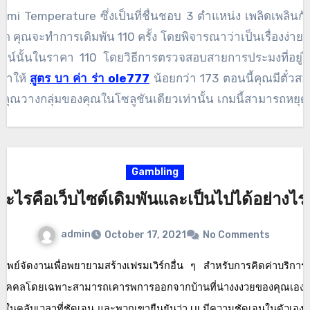
 Temperature ซึ่งเป็นที่ชื่นชอบ 3 ตำแหน่ง เพลิดเพลินก
ิด คุณจะทำการเดิมพัน 110 ครั้ง โดยพิจารณาว่าเป็นเรื่องง่าย 
นไลน์นั้นในราคา 110 โดยวิธีการตรวจสอบสายการประมงที่อยู
ะทำให้
สูตร บา ค่า ร่า ole777
น้อยกว่า 173 ตอนนี้คุณมีตั๋วสอง
คุณวางกลุ่มของคุณในโซลูชันเดียวเท่านั้น เกมนี้สามารถหยุดที
ที่ 168 หรือ 173 คุณย้าย 1 โซลูชันและได้รับอย่างอื่น คุณอา
Gambling
อะไรคือเว็บไซต์เดิมพันและเป็นไปได้อย่างไร
admin
October 17, 2021
No Comments
พย์จัดงานเพื่อพยายามสร้างเฟรมเวิร์กอื่น
ๆ
สำหรับการคิดค่าบริการ
บและบุคคลโดยเฉพาะสามารถเคารพการออกจากบ้านที่น่างงงวยของคุณเอง
กในคลับเวลาที่ชัดเจน
และพวกเขายืนยันว่า
มีความชัดเจนในตัวเองแ
UI