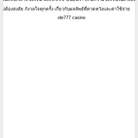
ไม่ต้องสงสัย
กังวลใจทุกครั้ง
เกี่ยวกับผลลัพธ์ที่คาดหวังและค่าใช้จ่าย