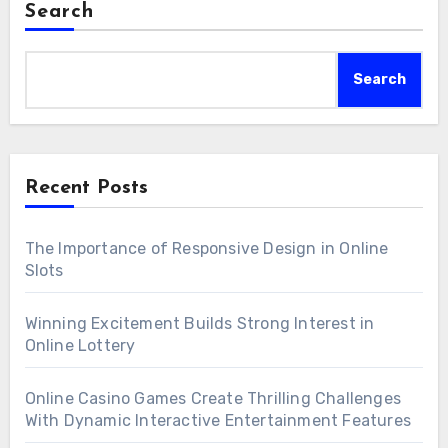
Search
Search
Recent Posts
The Importance of Responsive Design in Online
Slots
Winning Excitement Builds Strong Interest in
Online Lottery
Online Casino Games Create Thrilling Challenges
With Dynamic Interactive Entertainment Features