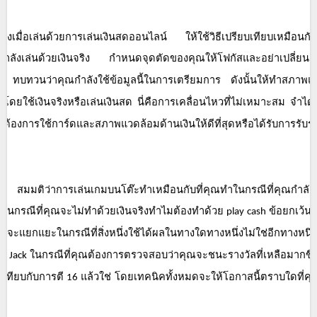
องเมื่อเล่นด้วยการเล่นเงินสดออนไลน์
ให้ใช้วิธีเปรียบเทียบเหมือนกั
กำลังเล่นด้วยเงินจริง
กำหนดจุดตัดของคุณให้โฟกัสและอย่าเปลี่ยน
้
ทบทวนว่าคุณกำลังใช้ข้อมูลนี้ในการเตรียมการ
ดังนั้นให้ทำสภาพ
บโดยใช้เงินจริงหรือเล่นเงินสด
นี่คือการเคลื่อนไหวที่ไม่เหมาะสม
จำได้
ต้องการใช้การ์ดและสภาพแวดล้อมด้านเงินให้ดีที่สุดหรือได้รับการรับร
ุณกำลังฝึกซ้อมสำหรับ
ได้ลองใช้ไซต์ที่เปิดโอกาสให้คุ
Texas Holder
์
สิ่งนี้จะช่วยให้คุณถามผู้เชี่ยวชาญว่าพวกเขาจะทำอะไรและพว
ี่เป็นช่องทางเปิดการเรียนรู้ที่ยุติธรรมสำหรับทุกคนที่เล่น
้า
สมมติว่าการเล่นเกมบนโต๊ะทำเหมือนกับที่คุณทำในกรณีที่คุณกำลังเ
Texas Hold
เว็บสล็อต777
นี่
้งในกรณีที่คุณจะไม่ทำด้วยเงินจริงทำไมต้องทำด้วย
ตรวจสอบว่าคุณจะปลอดภัยจากหน้าเว็บที่เป็นอันตร
ข้อยกเว้นค
play cash
หมด
จุดเน้นสำคัญที่คุณควรพิจารณาหากคุณดำเนินการบนเว็บ
โดยเฉพา
จะแยกแยะในกรณีที่สิ่งหนึ่งใช้ได้ผลในทางใดทางหนึ่งไม่ใช่อีกทางหนึ่ง
ช้เงินสดคือการรับประกันว่าคุณจะไม่ทิ้งเงินสดที่สมควรได้รับไปยังไซต์และ
ในกรณีที่คุณต้องการตรวจสอบว่าคุณจะชนะรางวัลที่เหลือมากขึ้น
k Jack
จ
วิธีพิเศษในการเรียนรู้ในกรณีที่คุณอยู่ในไซต์ที่เชื่อถือได้คือการตรว
่อเทียบกับการตี
แล้วใช่
โดยเทคนิคทั้งหมดจะให้โอกาสนี้ตราบใดที่ค
16
์
อ่านบรรณาการบางอย่าง
และค้นหาว่าเมื่อใดที่พวกเขาได้รับการจัด
กฝนและเรียนรู้อยู่
สามารถเปลี่ยนเป็นแรงกระตุ้นและไม่ม
Recall Betting