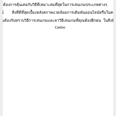
ะต้องการคุ้นเคยกับวิธีที่เหมาะสมที่สุดในการเล่นเกมประเภทต่างๆ
ท
น์
สิ่งที่ดีที่สุดเบื้องหลังสภาพแวดล้อมการเดิมพันออนไลน์หรือในคลั
ุณต้องรับทราบวิธีการเล่นเกมและหาวิธีเล่นเกมที่คุณต้องฝึกฝน
ในสิ่งท
ตรียมการเพื่อพัฒนาตัวเองให้ดีขึ้น
หากคุณสามารถเตรียมการนี้ได้โดยไ
าคุณมาถึงจุดนี้แล้ว