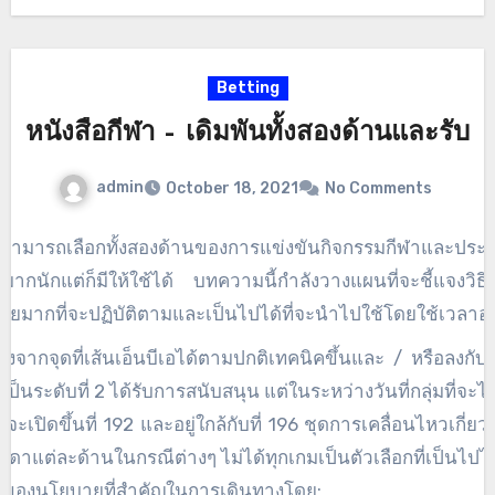
ชิงลึกและกลโกงที่ได้รับสิทธิพิเศษบนเว็บ
.
ให้เปลี่ยนเป็นการพึ่งพาคุณได้
ในกรณีที่คุณเข้าใกล้การเดิมพันโดยค
ัดของคุณให้โฟกัสและยึดติดกับมัน
จากนั้นการเดิมพันจะไม่ได้ผลดีก
Betting
หนังสือกีฬา – เดิมพันทั้งสองด้านและรับ
admin
October 18, 2021
No Comments
มารถเลือกทั้งสองด้านของการแข่งขันกิจกรรมกีฬาและประสบคว
ึงมากนักแต่ก็มีให้ใช้ได้ บทความนี้กำลังวางแผนที่จะชี้แจงวิธี
มากที่จะปฏิบัติตามและเป็นไปได้ที่จะนำไปใช้โดยใช้เวลาอย่า
ห่างจากจุดที่เส้นเอ็นบีเอได้ตามปกติเทคนิคขึ้นและ / หรือล
เป็นระดับที่ 2 ได้รับการสนับสนุน แต่ในระหว่างวันที่กลุ่มที่จะ
จะเปิดขึ้นที่ 192 และอยู่ใกล้กับที่ 196 ชุดการเคลื่อนไหวเกี
แต่ละด้านในกรณีต่างๆ ไม่ได้ทุกเกมเป็นตัวเลือกที่เป็นไปได้สำ
วนของนโยบายที่สำคัญในการเดินทางโดย: