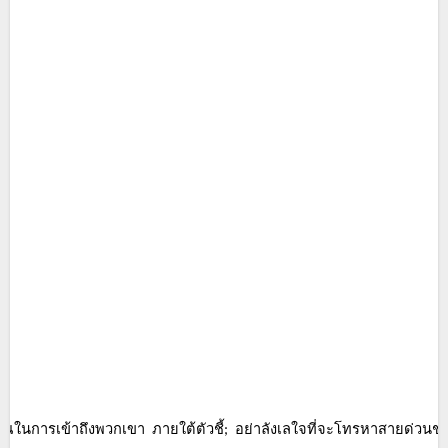
คุณในการเข้าถึงพวกเขา
ภายใต้ตัวชี้
อย่าลังเลใจที่จะโทรหาสายด่วนช่
;