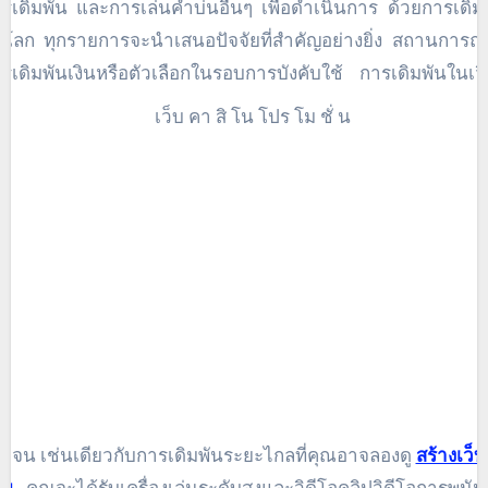
รเดิมพัน และการเล่นคำบ่นอื่นๆ เพื่อดำเนินการ ด้วยการเดิม
่วโลก ทุกรายการจะนำเสนอปัจจัยที่สำคัญอย่างยิ่ง สถานการณ
รเดิมพันเงินหรือตัวเลือกในรอบการบังคับใช้ การเดิมพันในเวิ
ด์เว็บนั้นได้รับผลทางสถิติเสมอมา ในแทบทุกงานฉลองเล็กๆ 
นอชื่อวิดีโอเกมแต่ละเกม มีหลายสิ่งที่แยกไม่ออกจากธุร
่เหลี่ยมและธุรกิจปูนของคุณ ไม่ว่าสถานการณ์จะเป็นอย่า
มืองเหล็กพิเศษของสัตว์ประหลาดก็อาจได้รับ และชีวิตประจำ
าจเปลี่ยนไปตามแท่นบูชาของบัตรเครดิตของคุณเอง ก
ลี่ยนแปลงของลูกเทนนิสหรือการย้ายตำแหน่งของคุณ
มารถ. ครั้งแล้วครั้งเล่า กรรมแนะนำโอกาสสำหรับตัว
ง วิดีโอเกมที่นำเสนอได้รับผ่านตัวเลือกชั้นนำที่ล้าสมัยเช่นเวิ
ด์เว็บในคาสิโนออนไลน์และแบล็คแจ็คเพื่อความก้าวหน้าล่าสุ
การเดิมพันเช่น Benefit the State Casino เปิดใช้งาน P
rld Wide Web คาสิโนอินเทอร์เน็ตและสตั๊ดสถานประกอบ
ดเจน เช่นเดียวกับการเดิมพันระยะไกลที่คุณอาจลองดู
สร้างเว็
ัน