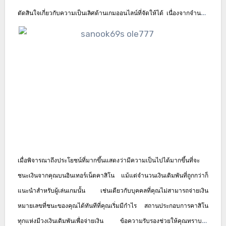
เวลาการฝึกอบรมง่ายขึ้น
ซึ่งคุณสามารถค้นพบเทคนิคจากเกมซึ่งสามารถ
ตัดสินใจเกี่ยวกับความเป็นเลิศด้านเกมออนไลน์ที่จัดให้ได้
เนื่องจากจำนวน
รวมเข้ากับการประเมินได้
เงินจะไม่มีความสำคัญในกรณีที่คุณเสีย
การวิเคราะห์องค์กรการพนัน
ออนไลน์ช่วยให้คุณพิจารณาถึงคุณภาพของกิจกรรมที่ดีกว่ามาก
และไม่
หลอกลวงจากผลรวมเช่นเดียวกับความน่าดึงดูดที่เว็บไซต์คาสิโนออนไลน์
ใช้เพื่อหลอกล่อผู้เล่น
สิ่งจูงใจและผลตอบแทนก่อนลงทะเบียนเพื่อความ
สนุกสนานในการเล่นเกมและการลิ้มลอง
คุณต้องพิจารณาถึงข้อดีและค่าใช้
จ่ายที่ออกโดยสถานประกอบการพนัน
คำรับรองของคาสิโนออนไลน์บนเว็บ
จัดลำดับความสำคัญของการจัดอันดับโดยพิจารณาจากรางวัลที่เว็บไซต์
คาสิโนออนไลน์ใช้กับนักกีฬา
เมื่อพิจารณาถึงประโยชน์ที่มากขึ้นแสดงว่ามีความเป็นไปได้มากขึ้นที่จะ
ชนะเงินจากคุณบนอินเทอร์เน็ตคาสิโน
แม้แต่จำนวนเงินเดิมพันที่ถูกกว่าก็
แนะนำสำหรับผู้เล่นเกมนั้น
เช่นเดียวกับบุคคลที่คุณไม่สามารถจ่ายเงิน
หมายเลขที่ชนะของคุณได้ทันทีที่คุณเริ่มมีกำไร
สถานประกอบการคาสิโน
ทุกแห่งมีวงเงินเดิมพันเพื่อจ่ายเงิน
ข้อความรับรองช่วยให้คุณทราบถึง