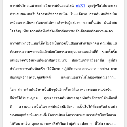
ที่เอาแต่ใจมีช่วงเวลาที่ยากลำบากในการควบคุมตัวเองทางโทรศัพท์ของ
การพนันโดยเฉพาะอย่างยิ่งการพนันออนไลน์
คุณรู้หรือไม่บวกและ
ole777
คาสิโนและเจ้ามือรับแทง
และตอนนี้ก็เล่นการพนันออนไลน์ด้วย
สามารถใช้
ด้านลบของบนเว็บกิจกรรมกีฬาการพนัน
ในแง่ดีมาก
การเดิมพันกีฬาเป็น
?
เป็นฟางที่หยุดอูฐอีกครั้งได้หรือไม่
ตามสถิติแล้วการพนันออนไลน์เพิ่มขึ้น
?
เหมือนการเดินทางโดยรถไฟเหาะสำหรับผู้แสวงหาความตื่นเต้น
มันน่าสน
เกือบสามเท่าทุกปีเมื่อพิจารณาถึงปี
และในปี
ก็มีมากกว่า
พัน
1997
2544
2
ใจจริงๆ
เพียงความคิดที่แท้จริงเกี่ยวกับการลงตัวเลือกมักต้องการและความ
ล้าน
เบิกบานใจ
ในระยะสั้นมันสนุกและไม่ต้องสงสัยเลยว่าจะทำเงินได้ในธุรกิจ
การพนันทางอินเทอร์เน็ตไม่จำเป็นต้องเป็นปัญหาสำหรับทุกคน
คุณเพียงแค่
นี้
เกี่ยวกับพื้นที่ที่น่ากลัว
มีเพียงสองปัจจัยหลักในบทความนี้ที่ปัญหาที่เหลือ
ต้องการความช่วยเหลือเล็กน้อยในการควบคุมเวลาและเงินที่ดี
รวมทั้งเริ่ม
มาจาก
ช่วงแรกจะเป็นช่วงเวลาที่ใช้กับการพนันกีฬาที่อาจใช้ได้ดีกว่านี้
เล่นอย่างจริงจังแทนที่จะอาศัยความหวัง
นักพนันกรีฑามืออาชีพ
ผู้ที่ทำ
มาก
อีกอย่างจะเป็นเงินทั้งหมดที่ถูกใส่ผิดที่
กำไรจากการเดิมพันกรีฑาได้ดีมาก
ปฏิบัติตามกระบวนการบางอย่าง
บวก
กับกลยุทธ์การควบคุมเงินที่ดี
และแน่นอนว่าไม่ได้ป้องกันคุณจากการ
ดำเนินการนี้เช่นกัน
โอกาสการเดิมพันยังคงเป็นปัจจุบันอีกครั้งแม้ในระหว่างรอบการแข่งขัน
กีฬาที่ได้รับอนุญาต
คุณควรวางเดิมพันของคุณทันทีหลังจากมีตัวเลือกที่
ดี
ความน่าจะเป็นในการพนันอ้างอิงถึงความเป็นไปได้ที่ยอมรับล่วงหน้า
ของผลสุดท้ายที่แน่นอนซึ่งจัดการเป็นครั้งคราวประสบความสำเร็จหรืออาจ
ได้รับบาดเจ็บ
คุณสามารถหาสิ่งที่เรียกว่าผู้สร้างแปลก
ๆ
ที่ใส่ความน่าจะ