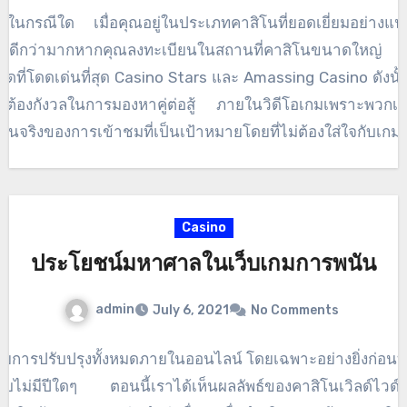
ดิมพันทุกครั้งมีอยู่ในความมหัศจรรย์ของฉัน ส่วนตัว และทุกครั้ง
่าในกรณีใด เมื่อคุณอยู่ในประเภทคาสิโนที่ยอดเยี่ยมอย่างแน
ข้าแข่งขัน พวกเขาสามารถเป็นแชมป์ที่ต้องการได้ เงินเดิ
จะดีกว่ามากหากคุณลงทะเบียนในสถานที่คาสิโนขนาดใหญ่ 
ดใหญ่เหล่านี้มีมูลค่ามากกว่า 1 1,000 เงินและบางสถานการ
ัดที่โดดเด่นที่สุด Casino Stars และ Amassing Casino ดังนั
ดภัยมาก คุณสามารถรับรางวัลเหล่านี้ได้อย่างแน่นอนที่ Ba
ม่ต้องกังวลในการมองหาคู่ต่อสู้ ภายในวิดีโอเกมเพราะพวกเข
ใหญ่บนเครือข่ายเน็ตที่เป็นอยู่และเป็นที่ชื่นชมอย่างมากในโลก
ผนจริงของการเข้าชมที่เป็นเป้าหมายโดยที่ไม่ต้องใส่ใจกับเกม
ไลน์
ระเภทใดที่พวกเขามี
Casino
ประโยชน์มหาศาลในเว็บเกมการพนัน
admin
July 6, 2021
No Comments
วยการปรับปรุงทั้งหมดภายในออนไลน์ โดยเฉพาะอย่างยิ่งก่อนที
บไม่มีปีใดๆ ตอนนี้เราได้เห็นผลลัพธ์ของคาสิโนเวิลด์ไวด์เ