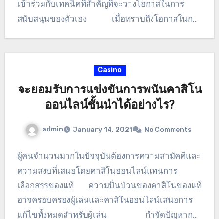
เข้าร่วมกับเทคนิคที่สำคัญที่จะวางโอกาสในการ
เคราะห์หากขอบแห่งชัยชนะไม่ได้อยู่ข้างๆคุณหลัง
สนับสนุนของตัวเอง เมื่อทราบถึงโอกาสในการ
จากที่คุณใช้ระบบทั้งหมดที่เปิดเผยในหนังสือแล้ว นี่
ประสบความสำเร็จในการเล่นแบล็คแจ็คคุณสามารถ
คือเหตุผลที่ว่าเทคนิคมากที่สุดคำแนะนำในหนังสือ
เปลี่ยนขนาดการเดิมพันของคุณตามความคืบหน้า
เหล่านั้นจะช่วยให้คุณสามารถขยายโอกาสของการ
ได้ ความสามารถในการชนะที่สำคัญของแบล็คแจ็ค
ชนะและดูมัน
Casino
คือการตรวจสอบการ์ด หากคุณเป็นนักนับไพ่ที่ดีคุณ
จะยอมรับการแข่งขันการพนันคาสิโน
ควรมีตัวเลือกในการรับรายได้จำนวนมากจากเกม
ออนไลน์ชั้นนำได้อย่างไร?
นี้ เกมโป๊กเกอร์เป็นเกมคาสิโนหลักที่ให้คุณต่อสู้กับผู้
เล่นหลายคนและคุณต้องเอาชนะส่วนต่าง ๆ เพื่อที่จะ
admin
January 14, 2021
No Comments
ชนะ โป๊กเกอร์เป็นศาสตร์แห่งสมองในกรณีที่คุณ
สามารถใช้ประโยชน์จากวิทยาศาสตร์สมองในการ
ผู้คนจำนวนมากในปัจจุบันต้องการความสามัคคีและ
เล่นเกมได้ คุณสามารถชนะได้แม้ว่าคุณจะไม่มีมือที่
ความสงบที่เสนอโดยคาสิโนออนไลน์แทนการ
ดีที่สุด คุณต้องมีความมั่นใจในการเล่นเกมโป๊กเกอร์
เลือกสรรของแท้ ความปั่นป่วนของคาสิโนของแท้
และค้นหาข้อบกพร่องและคุณภาพของผู้เล่นที่แตก
อาจครอบครองผู้เล่นและคาสิโนออนไลน์เสนอการ
ต่างกันอย่างสม่ำเสมอและหลังจากนั้นก็ปรับเปลี่ยน
แก้ไขทั้งหมดสำหรับผู้เล่น กำจัดปัญหาการ