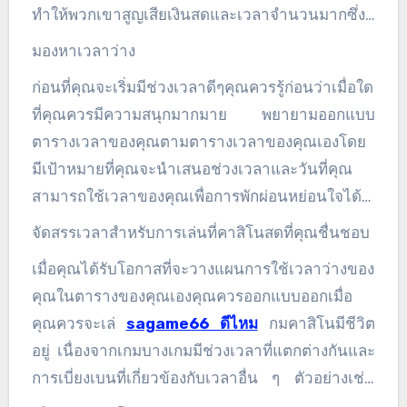
พันชิปคลับที่สร้างขึ้นเพื่อใช้ในบ้านอาจเป็นไปได้ว่า
ทำให้พวกเขาสูญเสียเงินสดและเวลาจำนวนมากซึ่ง
มีการวัดระดับสูงโดยทั่วไปจากผู้ร่วมโครงสร้างการ
อาจเป็นประโยชน์มากกว่าที่อื่น อย่างไรก็ตามไม่มี
มองหาเวลาว่าง
พนันของพวกเขา เมื่อเราพูดถึงไลน์พนันฟุตบอลจะ
อคติมากมายกับการเล่นเกมคาสิโนสดมีหลายวิธีที่
รวมถึงมันนี่ไลน์และไลน์ 3 ทาง เส้นขั้นตอนที่ 3 คือ
ก่อนที่คุณจะเริ่มมีช่วงเวลาดีๆคุณควรรู้ก่อนว่าเมื่อใด
ต้องมองเห็นเพื่อให้การเล่นเกมคาสิโนสดที่เชื่อถือได้
สิ่งที่ผู้เล่นเกมเดิมพันบนถนนชนะเหย้าหรือเสมอ ไลน์
ที่คุณควรมีความสนุกมากมาย พยายามออกแบบ
เป็นไปได้ ในลักษณะนี้หากคุณเป็นผู้เล่นเกมประเภท
การเดิมพันมีประโยชน์อย่างมากเนื่องจากการดึงเข้า
ตารางเวลาของคุณตามตารางเวลาของคุณเองโดย
นี้คุณควรทำให้มันเป็นจุดเด่นที่กล่าวถึงวิธีการที่จะ
มักจะเกิดขึ้นในบางส่วนของการแข่งขัน
มีเป้าหมายที่คุณจะนำเสนอช่วงเวลาและวันที่คุณ
นำคุณไปสู่การเล่นเกมคาสิโนสดอย่างมีสติ สิ่งที่
สามารถใช้เวลาของคุณเพื่อการพักผ่อนหย่อนใจได้
แสดงออกมาด้านล่างเป็นส่วนหนึ่งของวิธีการเหล่า
อย่างไม่ถูกยับยั้ง หลังจากสรุปสิ่งเหล่านั้นแล้วให้
นั้นที่คุณควรดู
จัดสรรเวลาสำหรับการเล่นที่คาสิโนสดที่คุณชื่นชอบ
วางแผนการใช้เวลาของคุณในลักษณะเดียวกัน เช่น
เมื่อคุณได้รับโอกาสที่จะวางแผนการใช้เวลาว่างของ
เดียวกับตัวอย่างของการวางแผนเงินสดเพื่อ
คุณในตารางของคุณเองคุณควรออกแบบออกเมื่อ
วัตถุประสงค์ที่แตกต่างกันการวางแผนทางการเงิน
คุณควรจะเล่
sagame66 ดีไหม
กมคาสิโนมีชีวิต
เวลาของคุณมีความจำเป็นเช่นกันโดยมีเป้าหมาย
อยู่ เนื่องจากเกมบางเกมมีช่วงเวลาที่แตกต่างกันและ
เพื่อให้คุณสามารถลงทุนพลังงานของคุณอย่างเป็น
การเบี่ยงเบนที่เกี่ยวข้องกับเวลาอื่น ๆ ตัวอย่างเช่น
ประโยชน์สูงสุด
การแข่งขันการส่งเสริมการขายและเหตุการณ์ที่แตก