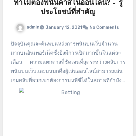
ทำไมต้องพนันคาสิโนออนไลน์? – รู้
ต้องมีความระมัดระวังเพื่อที่จะชื่นชมประสบการณ์
ประโยชน์ที่สำคัญ
การเดิมพันและไม่เสียเงินสดด้วย หากไม่มีโอกาสที่
คาสิโนออนไลน์จะตรงตามข้อกำหนดเบื้องต้นเหล่านี้
admin
January 12, 2021
No Comments
คุณสามารถเล่นได้ฟรี จำไว้ว่าคุณอยู่ในคาสิโน
ออนไลน์เพื่อให้มีช่วงเวลาที่ดี ทำอย่างเดียว. ตรวจ
ปัจจุบันคุณจะค้นพบแหล่งการพนันบนเว็บจำนวน
สอบให้แน่ใจว่าคุณถูกเกณฑ์ด้วยคาสิโนออนไลน์ที่
มากบนอินเทอร์เน็ตซึ่งยิ่งมีการเปิดมากขึ้นในแต่ละ
มีชื่อเสียงและไม่ปิดบัง
เดือน ความแตกต่างที่ชัดเจนที่สุดระหว่างคลับการ
พนันบนเว็บและบนบกคือผู้เล่นออนไลน์สามารถเล่น
เกมคลับที่พวกเขาต้องการบนพีซีได้ในสภาพที่กำบัง
และเป็นธรรมชาติของบ้านของพวกเขา คลับการ
พนันออนไลน์ทุกแห่งให้บริการลูกค้าด้วยข้อมูลแบบ
จุดต่อจุดบนหน้าเว็บและคำแนะนำที่รวดเร็วเกี่ยวกับ
วิธีการเล่นที่เชี่ยวชาญที่สุดในคลับ คลับออนไลน์บาง
แห่งจะนำเสนอบทความเกี่ยวกับระบบเกมที่แตกต่าง
กันและข้อมูลแบบจุดต่อจุดเกี่ยวกับมาตรฐานของเกม