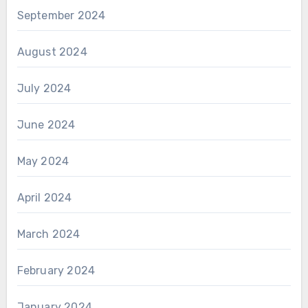
September 2024
August 2024
July 2024
June 2024
May 2024
April 2024
March 2024
February 2024
January 2024