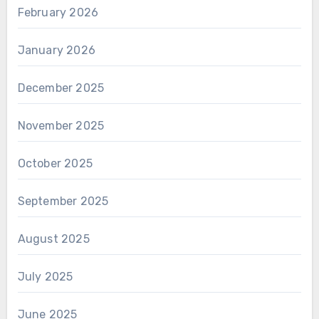
February 2026
January 2026
December 2025
November 2025
October 2025
September 2025
August 2025
July 2025
June 2025