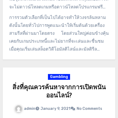
รีลไปจนถึงวิดีโอรางวัลและการจ่ายเงินรางวัลนัก
จะไม่ดาวน์โหลดเกมหรือดาวน์โหลดโปรแกรมฟรี
ปฏิรูปการเดิมพันจำนวนมหาศาล คุณสามารถอ่าน
จากนั้นจึงลงทะเบียนเพื่อบันทึก โดยทั่วไปคุณต้องใช้
การรวมตัวเลือกที่เป็นไปได้อาจทำให้วงจรล้นหลาม
การดาวน์โหลดชุดโปรแกรมทั้งหมดรวมถึงเกม
อีเมลเพื่อบันทึกและจะใช้เวลาไม่เกินสองสามนาที
ดังนั้นโดยทั่วไปการพูดแนะนำให้เริ่มต้นด้วยเครื่อง
มากมายหรือโดยทั่วไปแล้วเล่นโดยไม่ต้อง
เมื่อถึงจุดที่คุณมีไอเท็มและบันทึกคุณควรมองไปที่
สามรีลที่ผ่านมาโดยตรง โดยส่วนใหญ่ค่อนข้างคุ้น
ดาวน์โหลดโครงสร้างซึ่งจะเปิดเกมอันดับ 1 ของคุณ
เครื่องเกมต่างๆทั้งหมดเพื่อค้นหาเครื่องที่คุณต้อง
เคยกับเกมประเภทนี้และไม่ยากที่จะเล่นและชื่นชม
ในหน้าต่างหน้าจอพีซีของคุณโดยไม่ต้องใช้บันทึก
พยายาม
สล็อต ออนไลน์ ฟรี เครดิต ฝาก ขั้น ต่ํา 100
เมื่อคุณเริ่มเล่นสล็อตวิดีโอมัลติไลน์และมัลติรีล
ฟรีและการจับเมาส์
คุณจะมียอดเงินในการเล่นที่คุณสามารถใช้เพื่อ
ออนไลน์ก็ไม่ยากที่จะทำให้สับสน เครื่องพนัน 3 รีลจะ
ทดสอบเครื่องต่างๆได้มากมายดังนั้นจงสร้างความ
มีวงล้อพิเศษ 3 วงอยู่ภายในและชุดรูปภาพจำนวน
ทรงจำที่ดีและอย่าลืมพยายามในจำนวนที่ใกล้เคียง
หนึ่ง เครื่องจักรที่โดดเด่นที่สุดมีรูปภาพของสินค้า
Gambling
กันตามที่คุณต้องการ ดีที่สุดเกี่ยวกับการเล่นโดยเปล่า
ลักษณะเฉพาะ เครื่องจักรไอเทมธรรมชาติมาตรฐาน
ประโยชน์คือถ้าคุณไม่มีเงินคุณสามารถโหลดบันทึก
สิ่งที่คุณควรค้นหาจากการเปิดพนัน
มีเชอร์รี่และส้มในรายการปกติต่างๆ โดยทั่วไปได้รับ
ของคุณใหม่และเริ่มเล่นใหม่ได้
ออนไลน์?
ไอเท็มธรรมชาติที่เทียบเคียงได้สามชิ้นเพื่อจัด
ระเบียบผ่านเส้นจ่ายกลางและคุณจะชนะ
admin
January 9, 2021
No Comments