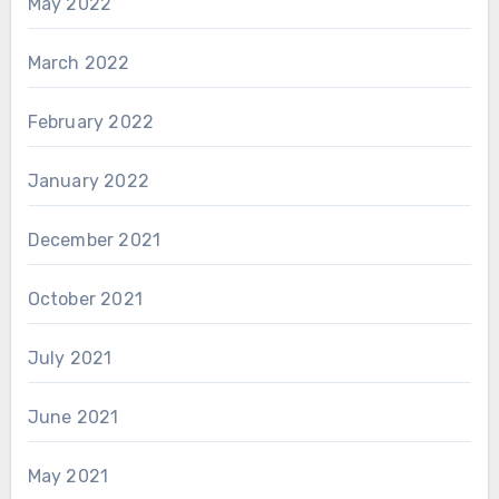
May 2022
March 2022
February 2022
January 2022
December 2021
October 2021
July 2021
June 2021
May 2021