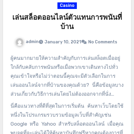
ตรวจสอบให้แน่ใจว่าข้อมูลของคุณได้รับความ
Casino
สนับสนุนที่ต่ำกว่าสำหรับคลับ
188bet download
ปลอดภัยจากคลับพนัน ดังนั้นจึงเป็นเรื่องสำคัญอันดับ
พวกเขาจึงมีทางเลือกในการทำงานโดยมีค่าใช้จ่าย
เล่นสล็อตออนไลน์ตัวแทนการพนันที่
แรกที่จะต้องอ่านที่ปรึกษาการพนันออนไลน์ฟรี
น้อยลงตลอด 24 ชั่วโมงทุกวันโดยไม่มีวันหยุด องค์
บ้าน
สำหรับสโมสรในการค้นหาตัวเลือกอันดับต้น ๆ ของผู้
ประกอบอีกอย่างที่ทำให้คลับการพนันออนไลน์มีเสน่ห์
เล่นจุดหมายปลายทางของสโมสรที่น่าเชื่อถือและ
admin
January 10, 2021
No Comments
มากคือรางวัลในเวลา จำกัด และไม่มีเครดิตจากร้าน
มีชื่อเสียง นอกจากนี้โปรดอ่านหลักการและแนวทาง
ค้าที่เข้าถึงได้ในจำนวนที่มาก
ของสโมสรการพนันอย่างระมัดระวัง ประการที่สาม
ผู้คนมากมายให้ความสำคัญกับการเล่นสล็อตเมื่ออยู่
พยายามที่คลับการพนันโดยไม่มีอะไรเลยก่อนที่คุณ
ใกล้กับคลับการพนันหรือเมื่อพวกเขาเดินทางไปทั่ว
จะเริ่มเดิมพันด้วยเงินสดของคุณเอง ประการที่สี่ตรวจ
คุณเข้าใจหรือไม่ว่าตอนนี้คุณจะมีตัวเลือกในการ
สอบให้แน่ใจว่ากฎหมายและแนวทางปฏิบัติใน
เล่นออนไลน์จากที่บ้านของคุณด้วย? นี่คือข้อมูลบาง
บริเวณใกล้เคียงของคุณอนุญาตให้มีการพนันทาง
ส่วนเกี่ยวกับวิธีการเล่นโดยไม่ต้องออกจากที่นั่ง
อินเทอร์เน็ต พยายามอย่าละเมิดกฎหมาย
อันดับ 1 ของคุณ สิ่งที่คุณต้องการคือพีซีและเครือข่าย
นี่คือแนวทางที่ดีที่สุดในการเริ่มต้น ค้นหาเว็บโดยใช้
อินเทอร์เน็ต คุณมีทางเลือกสองสามทางเกี่ยวกับการ
หนึ่งในโปรแกรมรวบรวมข้อมูลเว็บที่สำคัญเช่น
เล่นเครื่องพนันบนเว็บ มีขั้นตอนการเขียนโปรแกรม
Google หรือ Yahoo สำหรับสล็อตออนไลน์ เมื่อคุณ
ที่หลากหลายซึ่งเสนอทุกอย่างตั้งแต่เครื่อง 3 รีลและ 5
พบจุดที่จะเล่นได้ให้ค้นหาบันทึกฟรีหากคุณต้องการที่