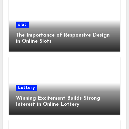
slot
The Importance of Responsive Design
in Online Slots
Lottery
Winning Excitement Builds Strong
Interest in Online Lottery