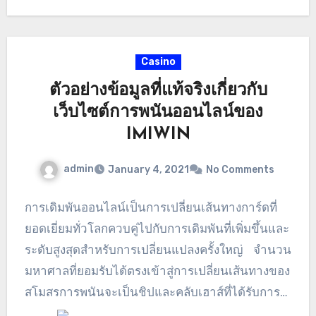
ลุ่ม ในทำนองเดียวกันค่าใช้จ่ายที่ชนะของการ
คลับออนไลน์นั้นเปิดให้บริการบนเว็บอย่างเพียง
แข่งขันเหล่านี้เป็นเรื่องจริง นี่คือสิ่งที่ปรับปรุงสอง
พอ ในขณะนี้สามารถเล่นปาร์ตี้คลับคฤหาสน์ที่
ภาษามากกว่าภาษาอื่น
ประวัติ โจ๊กเกอร์
ๆ เกมบน
สวยงามสีแดงเชอร์รี่ช่องว่างที่บ้าคลั่ง Rushmore
Casino
เว็บที่ให้ผลประโยชน์อย่างไม่น่าเชื่อสำหรับเงินของ
และอื่น ๆ นอกจากนี้ยังให้รางวัลสโมสรการพนันทาง
คุณหรือที่เรียกว่าคลับออนไลน์ชั้นนำจะชดเชย
ตัวอย่างข้อมูลที่แท้จริงเกี่ยวกับ
อินเทอร์เน็ตชั้นนำ ค่าตอบแทนในปัจจุบันมีขอบเขต
รางวัลเหล่านี้อาจมีได้ถึงสี่ครั้งในโอกาสที่คุณ
เว็บไซต์การพนันออนไลน์ของ
มากมาย นอกจากนี้ยังให้ข้อเสนอพิเศษเพิ่มเติมและ
พยายาม
IMIWIN
ช่วยเติมพลังให้กับเกมของพวกเขา เกมเหล่านี้
สามารถตัดสินใจได้อย่างเพียงพอที่จะอยู่ที่บ้านและ
admin
January 4, 2021
No Comments
คุ้มค่ากับสโมสรการพนันแทนที่จะเดินทางไกลและ
ท่ามกลางการรวมตัวครั้งใหญ่ การชุมนุมดังกล่าวไม่
การเดิมพันออนไลน์เป็นการเปลี่ยนเส้นทางการ์ดที่
ได้รับอนุญาตจากสโมสรการพนันอย่างหลีกเลี่ยงไม่
ยอดเยี่ยมทั่วโลกควบคู่ไปกับการเดิมพันที่เพิ่มขึ้นและ
ได้ คุณสามารถรับชมการกระทำที่รวดเร็วของการ
ระดับสูงสุดสำหรับการเปลี่ยนแปลงครั้งใหญ่ จำนวน
เผชิญหน้าของพวกเขาได้ในภาพยนตร์เรื่อง 21
มหาศาลที่ยอมรับได้ตรงเข้าสู่การเปลี่ยนเส้นทางของ
สโมสรการพนันจะเป็นชิปและคลับเฮาส์ที่ได้รับการ
รับรองที่อยู่ใกล้ไม่ได้มาจากขีด จำกัด การสร้างสรรค์