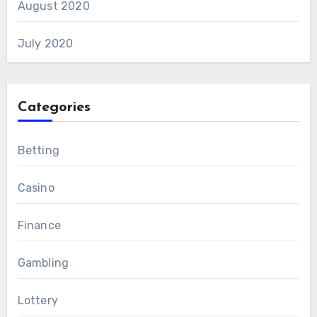
August 2020
July 2020
Categories
Betting
Casino
Finance
Gambling
Lottery