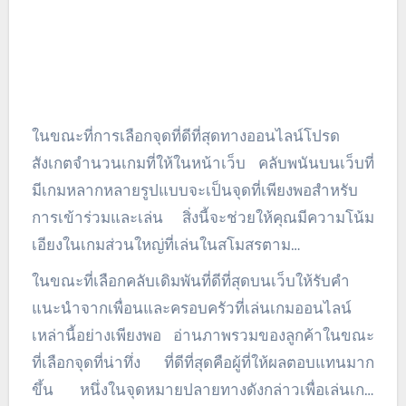
โครงสร้างกระดานเงิน ความเสียหายที่ยิ่งใหญ่ที่สุดที่
เป็นผู้เรียนและไม่รู้ว่าจะเล่นอย่างไรสถานที่เหล่านี้
แต่ละคนทำเมื่อพวกเขาเดิมพันคือพวกเขาไม่เข้าใจ
อาจเป็นประสบการณ์การเรียนรู้ที่น่านับถือ คลับพนัน
วิธีจัดการเงินของตนอย่างเหมาะสม
ตามเว็บจะทำให้คุณได้รับรางวัลออนไลน์ชั้นนำ คลับ
ออนไลน์ที่ดีที่สุดนับไม่ถ้วนให้คุณเล่นเกมสองประเภท
ฟรีและเกมจริง เกมฟรีรวมถึงเงินปลอมและการเดิม
ในขณะที่การเลือกจุดที่ดีที่สุดทางออนไลน์โปรด
พันเพื่อให้คุณทราบถึงเกม เกมจริงมีเงินและเดิมพันที่
สังเกตจำนวนเกมที่ให้ในหน้าเว็บ คลับพนันบนเว็บที่
ได้รับการรับรอง เกมฟรีมีเหตุผลที่ไม่รู้จักโดยเฉพาะ
มีเกมหลากหลายรูปแบบจะเป็นจุดที่เพียงพอสำหรับ
และประสบการณ์การเรียนรู้
การเข้าร่วมและเล่น สิ่งนี้จะช่วยให้คุณมีความโน้ม
เอียงในเกมส่วนใหญ่ที่เล่นในสโมสรตาม
ประเพณี นอกจากนี้เมื่อใดก็ตามที่คุณไว้วางใจเป็น
ในขณะที่เลือกคลับเดิมพันที่ดีที่สุดบนเว็บให้รับคำ
โอกาสที่ดีในการเดิมพันด้วยเงินจริงคุณสามารถ
แนะนำจากเพื่อนและครอบครัวที่เล่นเกมออนไลน์
ทำได้ จุดหมายปลายทางออนไลน์ที่ดีที่สุดของสโมสร
เหล่านี้อย่างเพียงพอ อ่านภาพรวมของลูกค้าในขณะ
อวกาศที่ยิ่งไปกว่านั้นยังควบคุมการแข่งขันฟรีซึ่ง
ที่เลือกจุดที่น่าทึ่ง ที่ดีที่สุดคือผู้ที่ให้ผลตอบแทนมาก
เล่นโดยลูกค้าจำนวนมากและต้องใช้เวลาเป็นก
ขึ้น หนึ่งในจุดหมายปลายทางดังกล่าวเพื่อเล่นเกม