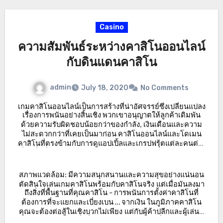
โน
เพนนีจ่ายในศูนย์การค้ากับผู้ซื้อที่เป็นประโยชน์
นอกจาก
, 89
นี้ยังไม่ใช่เรื่องแปลกที่จะค้นพบการจ่ายเงินที่
96-98Percent
สำหรับคาสิโนออนไลน์ซึ่งแสดงการจ่ายเงินที่มากขึ้นเพื่อดึงดูด
Casino
ลูกค้า
เครื่องหมายการค้าที่เพิ่มขึ้นอย่างหนึ่งที่ทำให้คาสิโน
!
ออนไลน์เป็นที่ต้องการคือการจัดแสดงข้อเสนอของรางวัลโดย
ความสัมพันธ์ระหว่างคาสิโนออนไลน์
ไม่ต้องมีเครดิตจากร้านค้าที่ส่วนใหญ่มีให้
ด้วยรางวัลของคุณ
กับดินแดนคาสิโน
อย่างชาญฉลาดคุณอาจชื่นชมเกมที่มีลูกบอลที่ใช้เงินคาสิโนใน
เวลาต่อมาปกป้องคู่ของคุณ
admin
July 18, 2020
No Comments
เกมคาสิโนออนไลน์เป็นการสร้างที่น่าอัศจรรย์ซึ่งเปลี่ยนแปลง
เรื่องการพนันอย่างสิ้นเชิง
พวกเขาอนุญาตให้ลูกค้าเดิมพัน
ด้วยความรับผิดชอบน้อยกว่าของกำลัง
เงินเดือนและความ
,
ไม่สะดวกกว่าที่เคยเป็นมาก่อน
คาสิโนออนไลน์และโดเมน
คาสิโนที่ตรงข้ามกับการดูแอปเปิ้ลและเกรปฟรุ้ตแต่ละคนต่าง
ก็มุ่งมั่นที่จะแตกต่างกันไปในแต่ละเขตของเกมคอมพิวเตอร์
ออนไลน์ของผู้เล่น
เราควรตรวจสอบจุดที่น่าสนใจและการ
ทำลายของเกมคาสิโนออนไลน์ตรงข้ามกับคาสิโนที่มี
สภาพแวดล้อม
มีความสนุกสนานและความสุขอย่างแน่นอน
:
ศูนย์กลางอยู่ที่ภูมิภาค
ตัดสินใจเล่นเกมคาสิโนพร้อมกับคาสิโนจริง
แต่เมื่อมันลงมา
ถึงสิ่งที่พื้นฐานที่คุณคาสิโน
การพนันการตั้งค่าคาสิโนที่
–
ต้องการที่จะแยกและเบี่ยงเบน
จากเงิน
ในภูมิภาคคาสิโน
…
คุณจะต้องต่อสู้ในเชิงบวกไม่เพียง
แต่กับผู้ค้าปลีกและผู้เล่นที่
แตกต่างกันทุกสิ่งที่พิจารณาว่าคาสิโนฝูงที่ดูคุณย้าย