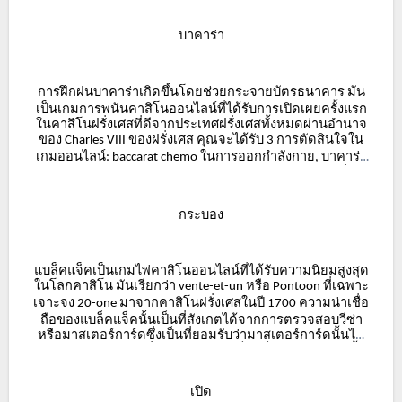
พัฒนาเครื่องจักรและวิทยาการเข้ารหัสเพื่อ
ที่
“piggyback”
เหลืออยู่ภายในการเปิดตัวของผู้ผลิตผลิตภัณฑ์
องค์กรการ
บาคาร่า
เขียนโปรแกรม
เหล่านี้ใช้หรือรับรองการใช้เครื่องกำเนิด
PC
เสียงที่ไม่ธรรมดาสำหรับการพนันคาสิโนออนไลน์เป็นประจำ
เพื่อตรวจสอบว่าจำนวนทั้งหมดการ์ดต้อนรับหรือลูกเต๋าเกิด
ขึ้นโดยพลการ
ในเกมคาสิโนที่ต้องเสียค่าใช้จ่ายสิ่งที่คุณชอบ
การฝึกฝนบาคาร่าเกิดขึ้นโดยช่วยกระจายบัตรธนาคาร
มัน
เข้าร่วมอาจเป็นเรื่องง่ายที่จะผลิตคำตอบของคุณระหว่าง
เป็นเกมการพนันคาสิโนออนไลน์ที่ได้รับการเปิดเผยครั้งแรก
เว็บไซต์ต่าง
ๆ
และคาสิโนออนไลน์โดยไม่ต้องเดินทางไปที่
ในคาสิโนฝรั่งเศสที่ดีจากประเทศฝรั่งเศสทั้งหมดผ่านอำนาจ
พีซีของคุณ
เกมดังกล่าวได้รับการกล่าวถึงภายในโปรแกรม
ของ
ของฝรั่งเศส
คุณจะได้รับ
การตัดสินใจใน
Charles VIII
3
เชื่อมโยงเว็บของคุณเช่นมาโครกดแฟลช
มาโครสแน็ปโฮ
เกมออนไลน์
ในการออกกำลังกาย
บาคาร่า
,
: baccarat chemo
,
ลด์โจลท์หรือจาวาที่จะอนุญาตให้พีซีหรือพีซีของคุณแนะนำ
หรือ
และ
หรือแม้กระทั่งไป
banque
adeux tableaux
pintobanc
เสียงภาพถ่ายและเกมในคาสิโนอัตโนมัติ
ทางทิศเหนือเรา
เป็นเกมตัดวิดีโอที่ชัดเจน
baccarat Baccarat
ด้วยผลลัพธ์ที่ยอดเยี่ยมเพียง
เกมผู้เล่นและนักลงทุนและผู้ที่
3
กระบอง
ติดอยู่
นี่เป็นเพียงตัวเลือกที่นักเก็งกำไรสามารถจินตนาการ
ได้
แบล็คแจ็คเป็นเกมไพ่คาสิโนออนไลน์ที่ได้รับความนิยมสูงสุด
ในโลกคาสิโน
มันเรียกว่า
หรือ
ที่เฉพาะ
vente-et-un
Pontoon
เจาะจง
มาจากคาสิโนฝรั่งเศสในปี
ความน่าเชื่อ
20-one
1700
ถือของแบล็คแจ็คนั้นเป็นที่สังเกตได้จากการตรวจสอบวีซ่า
หรือมาสเตอร์การ์ดซึ่งเป็นที่ยอมรับว่ามาสเตอร์การ์ดนั้นได้
รับการยอมรับในแง่ที่ว่า
ต้นปาล์มแบล็คแจ็กมีขนาดใหญ่ขึ้น
เรื่อย
ๆ
เปิด