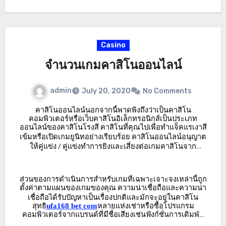
นาลีนที่พวกเขาได้รับจากมือใกล้ ๆ เกมออนไลน์เป็น
วิธีการที่ง่าย หากคุณไปที่เว็บไซต์อินเทอร์เน็ตที่
เหมาะสมคุณจะพบกับความอุ่นใจที่ประสบกับเงินทุน
Casino
และข้อมูลส่วนบุคคลที่ปลอดภัยและเสียง
จำนวนเกมคาสิโนออนไลน์
admin
July 20, 2020
No Comments
คาสิโนออนไลน์นอกจากนี้พาดพิงถึงว่าเป็นคาสิโน
คอมพิวเตอร์หรือเว็บคาสิโนอิเล็กทรอนิกส์เป็นประเภท
ออนไลน์ของคาสิโนโรงสี
คาสิโนที่คุณไปเพื่อทำแจ็คแรเงาสี
เข้มหรือเปิดเกมยูนิทอย่างเรียบร้อย
คาสิโนออนไลน์อนุญาต
ให้คู่แข่ง
คู่แข่งทำการยิงและเสี่ยงต่อเกมคาสิโนจาก
/
อินเทอร์เน็ต
คาสิโนออนไลน์การพนันดังกล่าวส่วนใหญ่ให้
คุณขนาดผิดปกติและชดเชยซึ่งอาจเป็นคาสิโนที่ประกอบขึ้น
เอง
สถานะคาสิโนออนไลน์บางแห่งมีค่าใช้จ่ายในการชดเชย
ส่วนของการดำเนินการสำหรับเกมที่เฉพาะเจาะจงเหล่านี้ถูก
สำหรับเกมเกียร์จอดเรือและมีการแจกจ่ายบทวิจารณ์ส่วน
ตั้งค่าตามแผนของเกมของคุณ
ความน่าเชื่อถือและความน่า
มูลค่าในพื้นที่
สมมติว่าคาสิโนที่น่านับถือนั้นใช้เครื่องกำเนิด
เชื่อถือได้รับปัญหาเป็นเรื่องปกติและมักจะอยู่ในคาสิโน
เงินแบบกำหนดเองอย่างสมเหตุสมผลเกมโต๊ะอาหารมื้อเย็นที่
สุทธิ
ufa168 bet com
หลายแห่งเช่าหรือซื้อโปรแกรม
บ้านอย่างแบล็คแจ็คนำเสนอโครงสร้างของที่พัก
คอมพิวเตอร์จากแบรนด์ที่มีชื่อเสียงเช่นฟังก์ชั่นการเดิมพัน
เกมไมโครคอมพิวเตอร์การเล่นเกมตามเวลาจริงทำการ