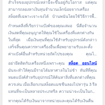
สำเร็จของอุปกรณ์เหล่านี้จะขึ้นอยู่กับโอกาส แต่คุณ
สามารถลองหาเงินทุนจำนวนเล็กน้อยจากเครื่อง
สล็อตที่เฉพาะเจาะจงได้ บ้านพนันโดยใช้วิธีการพื้น
ฐานเฉพาะในการชนะบนเครื่องสล็อต ข้อมูลที่คุณ
กำหนดสิ่งที่เรียกว่าแบ๊งค์ของคุณเสมอ นี่คือจำนวน
สามารถใช้เพื่อความสำเร็จจากสล็อตแมชชีนมักจะ
เงินสดที่คุณอนุญาตให้คุณใช้ในเครื่องที่แตกต่างกัน
หมุนรอบสามัญสำนึกและวินัยในตนเองเนื่องจาก
ในที่สุด เมื่อเงินทุนที่คุณใช้สำหรับอุปกรณ์ดังกล่าว
ผู้คนจำนวนมากหันมาวางเครื่องใช้เหล่านี้เพราะ
เสร็จสิ้นคุณควรหาเครื่องอื่นเพื่อพยายามรับและตั้ง
พึ่งพาโชคดีมากเกินไปและด้วยการดื้อรั้นไม่ให้มีงบ
ค่าแบ๊งค์อื่นสำหรับหน่วยถัดไปของคุณ คุณไม่
ประมาณ จำกัด เมื่อเล่นอย่างแข็งขัน ที่คุณควร
ต้องการที่จะกำหนดช่วงราคาทั้งหมดของคุณบน
อย่ายึดติดกับเครื่องหนึ่งเพราะคุณ
สล็อต ออนไลน์
ประสบความสำเร็จในช่องด้านล่างเป็นเคล็ดลับที่ดีที่
อุปกรณ์เพียงเครื่องเดียวแล้วเสียใจที่คุณไม่ได้ลอง
มันจะทำให้คุณมีรายได้มหาศาลในไม่ช้า ทันทีที่คุณ
คุณจะได้รับประโยชน์อย่างแน่นอน
เสี่ยงโชคของคุณที่อื่นเมื่องบประมาณที่คุณจะได้รับ
หมดแบ๊งค์สำหรับอุปกรณ์ให้ค้นหาสิ่งที่แตกต่างที่คุณ
การกินโดยอุปกรณ์ที่คุณ อีกหนึ่งข้อเสนอแนะสู่ความ
ควรเล่น เมื่อเลือกเกมสล็อตแมชชีนลองไปหารุ่น 3 รีล
สำเร็จก็คือคุณควรตัดสินใจในขั้นแรกว่าคุณต้องการ
แทนที่จะเป็นหลายประเภทรีล ความน่าจะเป็นในการ
เล่นสเตคก่อนเลือกอุปกรณ์ของคุณอย่างไร เนื่องจาก
ชนะที่อุปกรณ์ 3 รีลนั้นมีมากกว่าเมื่อมีเครื่องม้วน
หากคุณได้รับเงินมาจากหน่วยและคุณได้รับเงินคืน
มีจำนวนมากของความหลากหลายที่คุณอาจเดิมพัน