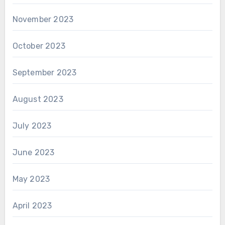
November 2023
October 2023
September 2023
August 2023
July 2023
June 2023
May 2023
April 2023