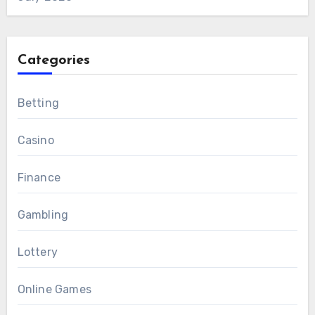
Categories
Betting
Casino
Finance
Gambling
Lottery
Online Games