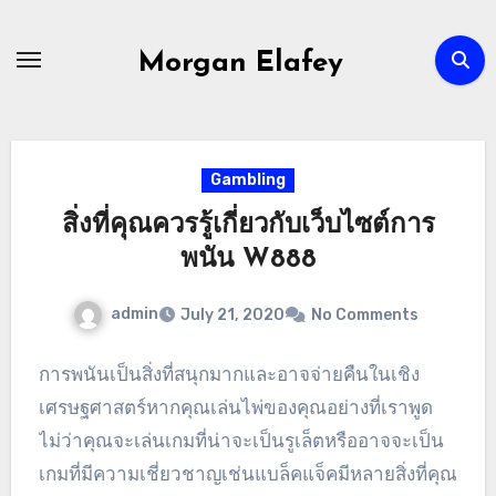
Skip
to
Morgan Elafey
content
Gambling
สิ่งที่คุณควรรู้เกี่ยวกับเว็บไซต์การ
พนัน W888
admin
July 21, 2020
No Comments
การพนันเป็นสิ่งที่สนุกมากและอาจจ่ายคืนในเชิง
เศรษฐศาสตร์หากคุณเล่นไพ่ของคุณอย่างที่เราพูด
ไม่ว่าคุณจะเล่นเกมที่น่าจะเป็นรูเล็ตหรืออาจจะเป็น
เกมที่มีความเชี่ยวชาญเช่นแบล็คแจ็คมีหลายสิ่งที่คุณ