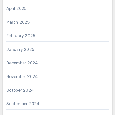
April 2025
March 2025
February 2025
January 2025
December 2024
November 2024
October 2024
September 2024