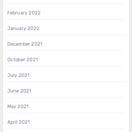
February 2022
January 2022
December 2021
October 2021
July 2021
June 2021
May 2021
April 2021