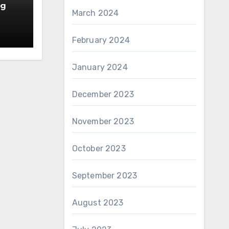
ng
March 2024
February 2024
January 2024
December 2023
November 2023
October 2023
September 2023
August 2023