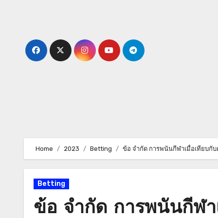
Skip
to
content
Home
2023
Betting
ข้อ จำกัด การพนันกีฬาเมื่อเทียบ
Betting
ข้อ จำกัด การพนันกีฬา