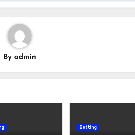
By
admin
ng
Betting