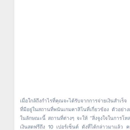
เมื่อใกล้ถึงกำไรที่คุณจะได้รับจากการจ่ายเงินสำ
ที่มีอยู่ในสถานที่พนันเกมคาสิโนที่เกี่ยวข้อง ตัวอย่า
ในลักษณะนี้ สถานที่ต่างๆ จะให้ “สิ่งจูงใจในการโหล
เงินสดฟรีถึง 10 เปอร์เซ็นต์ ดังที่ได้กล่าวมาแล้ว