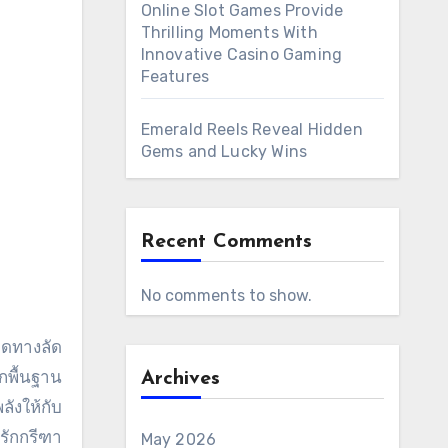
Online Slot Games Provide
Thrilling Moments With
Innovative Casino Gaming
Features
Emerald Reels Reveal Hidden
Gems and Lucky Wins
Recent Comments
No comments to show.
ยดทางลัด
ีกพื้นฐาน
Archives
ลังให้กับ
รักกรีฑา
May 2026