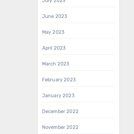
July 2023
June 2023
May 2023
April 2023
March 2023
February 2023
January 2023
December 2022
November 2022