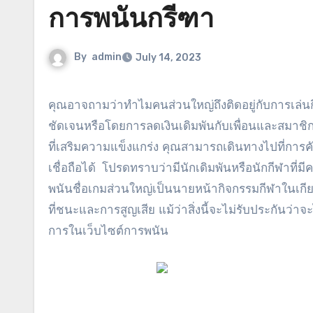
การพนันกรีฑา
By
admin
July 14, 2023
คุณอาจถามว่าทำไมคนส่วนใหญ่ถึงติดอยู่กับการเล่นกีฬา ไม่ว่าการเดิมพันจะเสร็จสิ้นโดยสถานที่พนันเกมคาสิโนที่เห็นได้
ชัดเจนหรือโดยการลดเงินเดิมพันกับเพื่อนและสมาชิ
ที่เสริมความแข็งแกร่ง คุณสามารถเดินทางไปที่การคัด
เชื่อถือได้ โปรดทราบว่ามีนักเดิมพันหรือนักกีฬาที่
พนันชื่อเกมส่วนใหญ่เป็นนายหน้ากิจกรรมกีฬาในเกี
ที่ชนะและการสูญเสีย แม้ว่าสิ่งนี้จะไม่รับประกันว
การในเว็บไซต์การพนัน