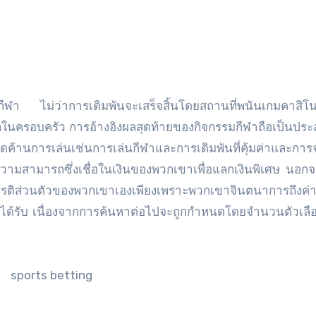
กในครอบครัว การอ้างอิงผลสุดท้ายของกิจกรรมกีฬาถือเป็นปร
ค้านการเล่นเช่นการเล่นกีฬาและการเดิมพันที่คุ้มค่าและการจ่า
มีความสามารถซึ่งเชื่อในเงินของพวกเขาเพื่อแลกเงินพิเศษ นอกจ
ยรติส่วนตัวของพวกเขาเองเพียงเพราะพวกเขาจินตนาการถึงค่า
่าจะได้รับ เนื่องจากการค้นหาต่อไปจะถูกกำหนดโดยจำนวนตัวเลือ