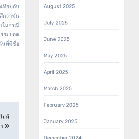
เทียบกับ
August 2025
ึกว่ามัน
July 2025
่าในกรณี
จกรรมยอด
June 2025
ี่มีชื่อ
May 2025
April 2025
March 2025
February 2025
ไม่มี
January 2025
จำ
December 2024