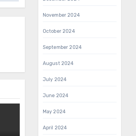
November 2024
October 2024
September 2024
August 2024
July 2024
June 2024
May 2024
April 2024