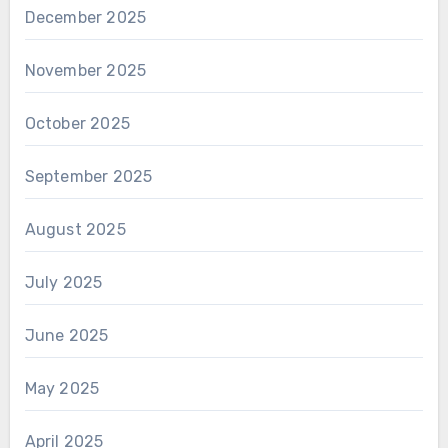
December 2025
November 2025
October 2025
September 2025
August 2025
July 2025
June 2025
May 2025
April 2025