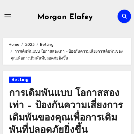
Skip
to
Morgan Elafey
content
Home
2023
Betting
การเดิมพันแบบ โอกาสสองเท่า – ป้องกันความเสี่ยงการเดิมพันของ
คุณเพื่อการเดิมพันที่ปลอดภัยยิ่งขึ้น
Betting
การเดิมพันแบบ โอกาสสอง
เท่า – ป้องกันความเสี่ยงการ
เดิมพันของคุณเพื่อการเดิม
พันที่ปลอดภัยยิ่งขึ้น