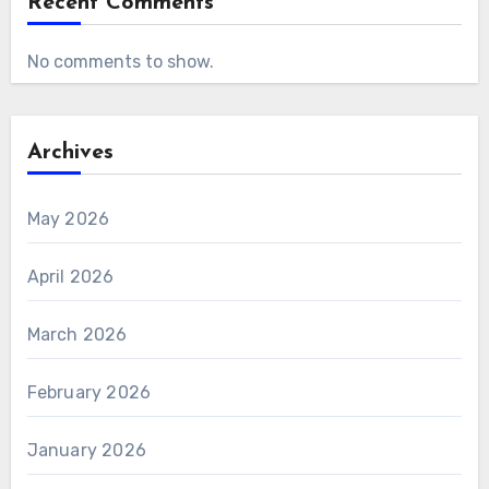
Recent Comments
No comments to show.
Archives
May 2026
April 2026
March 2026
February 2026
January 2026