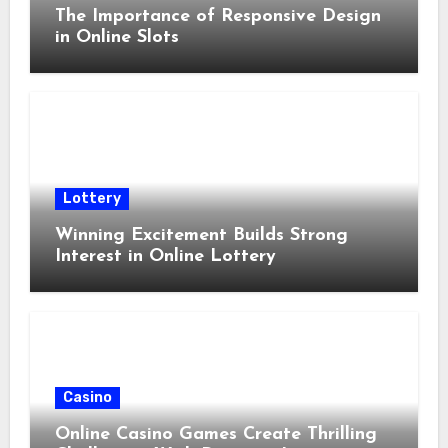
The Importance of Responsive Design
in Online Slots
Lottery
Winning Excitement Builds Strong
Interest in Online Lottery
Casino
Online Casino Games Create Thrilling