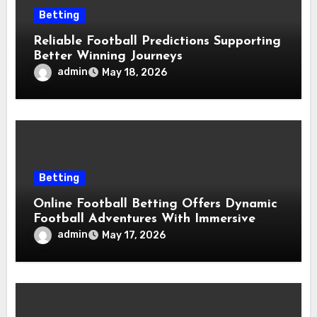
Betting
Reliable Football Predictions Supporting
Better Winning Journeys
admin
May 18, 2026
Betting
Online Football Betting Offers Dynamic
Football Adventures With Immersive
Entertainment Experiences
admin
May 17, 2026