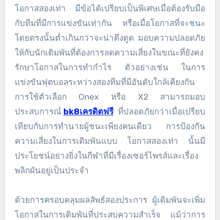
โอกาสสองเท่า มีข้อได้เปรียบเป็นพิเศษเมื่อต้องรับมือ
กับทีมที่มีการแข่งขันเท่ากัน หรือเมื่อโอกาสที่จะชนะ
โดยตรงนั้นต่ำเกินกว่าจะน่าดึงดูด มอบความปลอดภัย
ให้กับนักเดิมพันที่ต้องการลดความเสี่ยงในขณะที่ยังคง
รักษาโอกาสในการทำกำไร ตัวอย่างเช่น ในการ
แข่งขันฟุตบอลระหว่างสองทีมที่มีอันดับใกล้เคียงกัน
การใช้ตัวเลือก Onex หรือ X2 สามารถมอบ
ประสบการณ์
bk8เครดิตฟรี
ที่ปลอดภัยกว่าเมื่อเปรียบ
เทียบกับการทำนายผู้ชนะเพียงคนเดียว การป้องกัน
ความเสี่ยงในการเดิมพันแบบ โอกาสสองเท่า นั้นมี
ประโยชน์อย่างยิ่งในกีฬาที่มีเรื่องเซอร์ไพรส์และเรื่อง
พลิกผันอยู่เป็นประจำ
ด้วยการครอบคลุมผลลัพธ์สองประการ ผู้เดิมพันจะเพิ่ม
โอกาสในการเดิมพันที่ประสบความสำเร็จ แม้ว่าการ