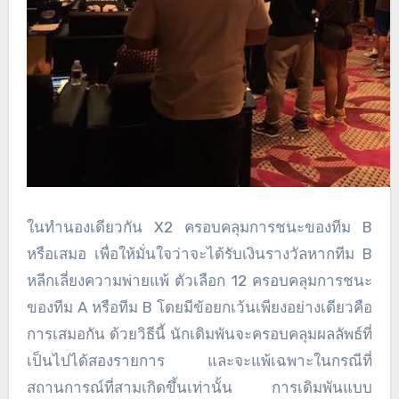
ในทำนองเดียวกัน X2 ครอบคลุมการชนะของทีม B
หรือเสมอ เพื่อให้มั่นใจว่าจะได้รับเงินรางวัลหากทีม B
หลีกเลี่ยงความพ่ายแพ้ ตัวเลือก 12 ครอบคลุมการชนะ
ของทีม A หรือทีม B โดยมีข้อยกเว้นเพียงอย่างเดียวคือ
การเสมอกัน ด้วยวิธีนี้ นักเดิมพันจะครอบคลุมผลลัพธ์ที่
เป็นไปได้สองรายการ และจะแพ้เฉพาะในกรณีที่
สถานการณ์ที่สามเกิดขึ้นเท่านั้น การเดิมพันแบบ