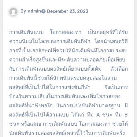
By
admin
December 23, 2023
การเดิมพันแบบ โอกาสสองเท่า เป็นกลยุทธ์ที่ได้รับ
ความนิยมในโลกของการเดิมพันกีฬา โดยนำเสนอวิธี
การที่เป็นเอกลักษณ์ที่ช่วยให้นักเดิมพันมีโอกาสประสบ
ความสำเร็จสูงขึ้นและมีระดับความปลอดภัยเมื่อเทียบ
กับการเดิมพันแบบผลลัพธ์เดี่ยวแบบดั้งเดิม ตัวเลือก
การเดิมพันนี้ช่วยให้นักพนันครอบคลุมสองในสาม
ผลลัพธ์ที่เป็นไปได้ในการแข่งขันกีฬา จึงเป็นการ
ป้องกันความเสี่ยงในการเดิมพันและเพิ่มโอกาสของ
ผลลัพธ์ที่น่าพึงพอใจ ในการแข่งขันกีฬามาตรฐาน มี
ผลลัพธ์ที่เป็นไปได้สามแบบ ได้แก่ ทีม A ชนะ ทีม B
ชนะ หรือเสมอ การเดิมพันแบบ โอกาสสองเท่า ช่วยให้
นักเดิมพันรวมสองผลลัพธ์เหล่านี้ไว้ในการเดิมพันครั้ง