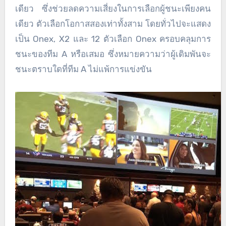
เดียว ซึ่งช่วยลดความเสี่ยงในการเลือกผู้ชนะเพียงคน
เดียว ตัวเลือกโอกาสสองเท่าทั้งสาม โดยทั่วไปจะแสดง
เป็น Onex, X2 และ 12 ตัวเลือก Onex ครอบคลุมการ
ชนะของทีม A หรือเสมอ ซึ่งหมายความว่าผู้เดิมพันจะ
ชนะตราบใดที่ทีม A ไม่แพ้การแข่งขัน