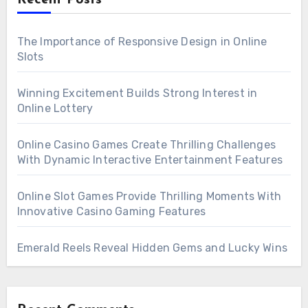
Recent Posts
The Importance of Responsive Design in Online
Slots
Winning Excitement Builds Strong Interest in
Online Lottery
Online Casino Games Create Thrilling Challenges
With Dynamic Interactive Entertainment Features
Online Slot Games Provide Thrilling Moments With
Innovative Casino Gaming Features
Emerald Reels Reveal Hidden Gems and Lucky Wins