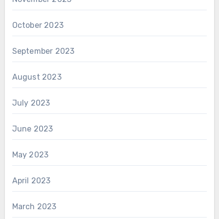
October 2023
September 2023
August 2023
July 2023
June 2023
May 2023
April 2023
March 2023