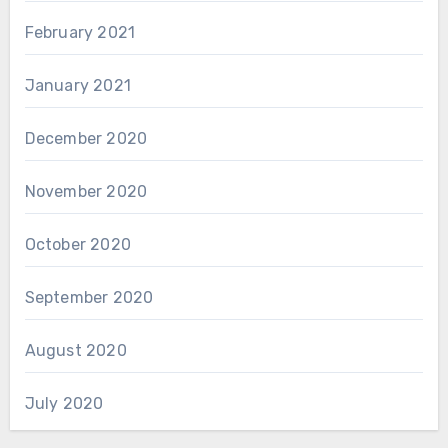
February 2021
January 2021
December 2020
November 2020
October 2020
September 2020
August 2020
July 2020