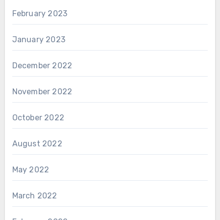
February 2023
January 2023
December 2022
November 2022
October 2022
August 2022
May 2022
March 2022