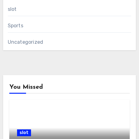
slot
Sports
Uncategorized
You Missed
slot