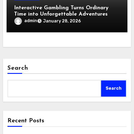
Interactive Gambling Turns Ordinary
Time into Unforgettable Adventures
admin
January 28, 2026
Search
Search
Recent Posts