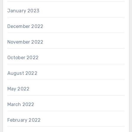
January 2023
December 2022
November 2022
October 2022
August 2022
May 2022
March 2022
February 2022