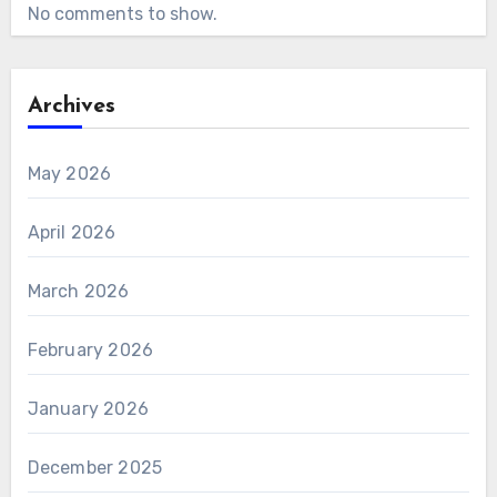
No comments to show.
Archives
May 2026
April 2026
March 2026
February 2026
January 2026
December 2025