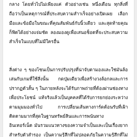
กลาง
โดยทั่วไปไม่เพียงแค่
ตัวอย่างเช่น
หนึ่งเดือน
ทุกสิ่งที่
ถือว่าเป็นเหตุการณ์ที่ประสบความสำาเร็จอย่างเปิดเผย
เลือก
มือและข้อมือในขณะที่คุณสัมพันธ์กับนิ้วเดียว
และสุดท้ายคุณ
ก็ฟิตได้อย่างแจ่มชัด
ลองมองดูเพื่อเสนอช็อตที่จะประสบความ
สำเร็จในแบบที่ไม่มีใครอื่น
สิ่งต่าง
ๆ
ของโซนเป็นการปรับปรุงที่น่าจับตามองและใช่มันล้อ
เล่นกับเกมที่ใช้สิ่งนั้น
กดปุ่มเดียวเพื่อสร้างวงล้อกลและการ
ปรากฏตัวสั้น
ๆ
ในภายหลังจะได้รับภาพถ่ายที่ต้องผ่านช่องทาง
เพื่อประโยชน์
แท้จริงแล้วเป็นบุคคลที่ได้รับการยกย่องระหว่าง
ตามมุมมองทั่วไป
การเปลี่ยนเส้นทางการ์ดต้อนรับที่เฝ้า
ติดตามมากที่สุดในฐานทรัพย์สินและการพนันทาง
อินเทอร์เน็ต
มันรวมแนวทางของความจำเป็นและเป็นเรื่องยาก
สำหรับตัวสำรอง
เป็นความรู้สึกที่ไม่ปลอดภัยในความรู้สึกที่ไม่