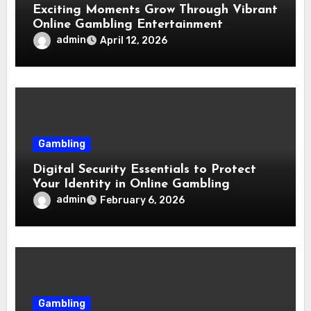
Exciting Moments Grow Through Vibrant
Online Gambling Entertainment
Platforms
admin
April 12, 2026
Gambling
Digital Security Essentials to Protect
Your Identity in Online Gambling
admin
February 6, 2026
Gambling