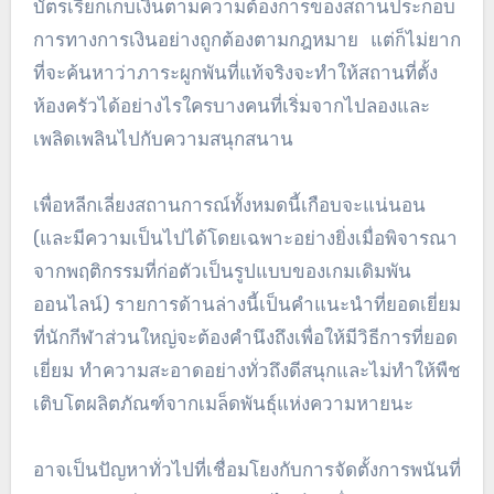
บัตรเรียกเก็บเงินตามความต้องการของสถานประกอบ
การทางการเงินอย่างถูกต้องตามกฎหมาย แต่ก็ไม่ยาก
ที่จะค้นหาว่าภาระผูกพันที่แท้จริงจะทำให้สถานที่ตั้ง
ห้องครัวได้อย่างไรใครบางคนที่เริ่มจากไปลองและ
เพลิดเพลินไปกับความสนุกสนาน
เพื่อหลีกเลี่ยงสถานการณ์ทั้งหมดนี้เกือบจะแน่นอน
(และมีความเป็นไปได้โดยเฉพาะอย่างยิ่งเมื่อพิจารณา
จากพฤติกรรมที่ก่อตัวเป็นรูปแบบของเกมเดิมพัน
ออนไลน์) รายการด้านล่างนี้เป็นคำแนะนำที่ยอดเยี่ยม
ที่นักกีฬาส่วนใหญ่จะต้องคำนึงถึงเพื่อให้มีวิธีการที่ยอด
เยี่ยม ทำความสะอาดอย่างทั่วถึงดีสนุกและไม่ทำให้พืช
เติบโตผลิตภัณฑ์จากเมล็ดพันธุ์แห่งความหายนะ
อาจเป็นปัญหาทั่วไปที่เชื่อมโยงกับการจัดตั้งการพนันที่