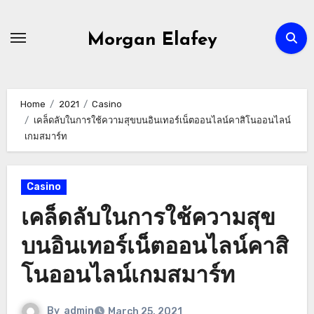
Skip
to
Morgan Elafey
content
Home
2021
Casino
เคล็ดลับในการใช้ความสุขบนอินเทอร์เน็ตออนไลน์คาสิโนออนไลน์
เกมสมาร์ท
Casino
เคล็ดลับในการใช้ความสุข
บนอินเทอร์เน็ตออนไลน์คาสิ
โนออนไลน์เกมสมาร์ท
By
admin
March 25, 2021