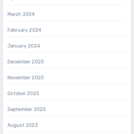
March 2024
February 2024
January 2024
December 2023
November 2023
October 2023
September 2023
August 2023