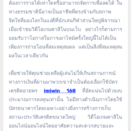
ต้องการรายได้เท่าใดหรือสามารถจัดการเพื่อลดได้ ใน
ทางธรรมชาตินี่อาจเป็นอาชีพที่ตรงข้ามกับสภาพ
จิตใจที่มองโลกในแง่ดีที่นักเล่นกีฬาส่วนใหญ่พิจารณา
เมื่อเข้าชมวิดีโอเกมคาสิโนบนเว็บ อย่างไรก็ตามการ
ยอมรับว่าโอกาสในการเผาไหม้ครั้งใหญ่นี้ไม่ได้เป็น
เพียงการถ่ายโอนที่สมเหตุสมผล แต่เป็นสิ่งที่สมเหตุสม
ผลในเวลาเดียวกัน
เพื่อช่วยให้คุณช่วยเหลือผู้เล่นไม่ให้เกินสถานการณ์
ทางการเงินที่ผ่านมาพวกเขาจำเป็นต้องเลือกใช้บัตร
เครดิตอวยพร
imiwin 168
ที่อัดแน่นไปด้วยงบ
ประมาณการลงทุนเท่านั้น ไม่มีทางดำเนินการโดยใช้
บัตรธนาคารโดยเฉพาะอย่างยิ่งการสร้างการเก็บ
สถานะประวัติเครดิตขนาดใหญ่ วิดีโอเกมคาสิโน
ออนไลน์ออนไลน์โดยอาศัยความสะดวกสบายและ