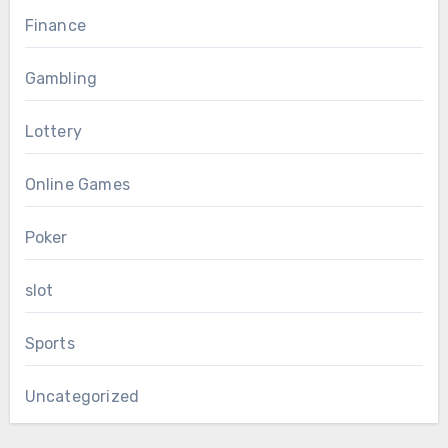
Finance
Gambling
Lottery
Online Games
Poker
slot
Sports
Uncategorized