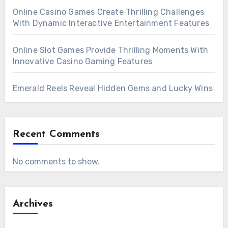
Online Casino Games Create Thrilling Challenges
With Dynamic Interactive Entertainment Features
Online Slot Games Provide Thrilling Moments With
Innovative Casino Gaming Features
Emerald Reels Reveal Hidden Gems and Lucky Wins
Recent Comments
No comments to show.
Archives