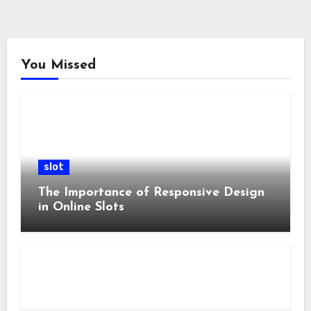
You Missed
slot
The Importance of Responsive Design
in Online Slots