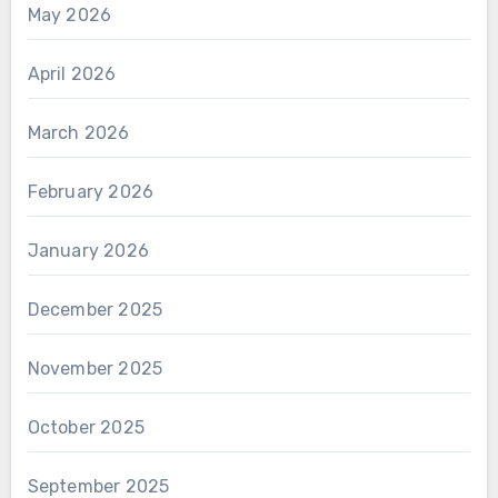
May 2026
April 2026
March 2026
February 2026
January 2026
December 2025
November 2025
October 2025
September 2025