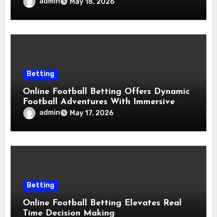
admin
May 18, 2026
Betting
Online Football Betting Offers Dynamic
Football Adventures With Immersive
Entertainment Experiences
admin
May 17, 2026
Betting
Online Football Betting Elevates Real
Time Decision Making