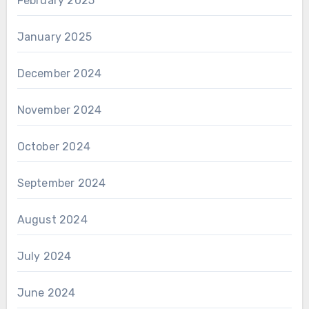
February 2025
January 2025
December 2024
November 2024
October 2024
September 2024
August 2024
July 2024
June 2024