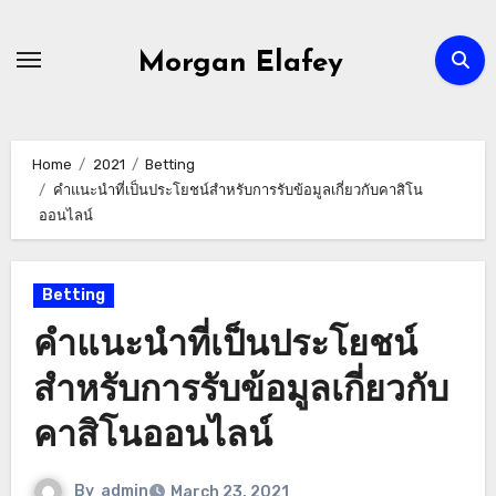
Skip
to
Morgan Elafey
content
Home
2021
Betting
คำแนะนำที่เป็นประโยชน์สำหรับการรับข้อมูลเกี่ยวกับคาสิโน
ออนไลน์
Betting
คำแนะนำที่เป็นประโยชน์
สำหรับการรับข้อมูลเกี่ยวกับ
คาสิโนออนไลน์
By
admin
March 23, 2021