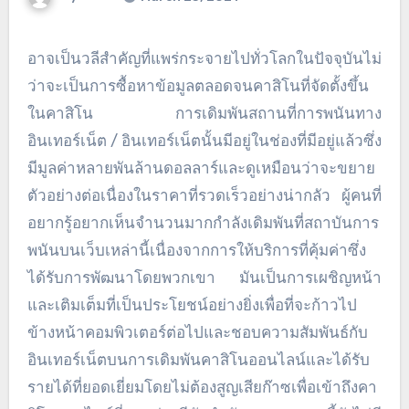
อาจเป็นวลีสำคัญที่แพร่กระจายไปทั่วโลกในปัจจุบันไม่
ว่าจะเป็นการซื้อหาข้อมูลตลอดจนคาสิโนที่จัดตั้งขึ้น
ในคาสิโน การเดิมพันสถานที่การพนันทาง
อินเทอร์เน็ต / อินเทอร์เน็ตนั้นมีอยู่ในช่องที่มีอยู่แล้วซึ่ง
มีมูลค่าหลายพันล้านดอลลาร์และดูเหมือนว่าจะขยาย
ตัวอย่างต่อเนื่องในราคาที่รวดเร็วอย่างน่ากลัว ผู้คนที่
อยากรู้อยากเห็นจำนวนมากกำลังเดิมพันที่สถาบันการ
พนันบนเว็บเหล่านี้เนื่องจากการให้บริการที่คุ้มค่าซึ่ง
ได้รับการพัฒนาโดยพวกเขา มันเป็นการเผชิญหน้า
และเติมเต็มที่เป็นประโยชน์อย่างยิ่งเพื่อที่จะก้าวไป
ข้างหน้าคอมพิวเตอร์ต่อไปและชอบความสัมพันธ์กับ
อินเทอร์เน็ตบนการเดิมพันคาสิโนออนไลน์และได้รับ
รายได้ที่ยอดเยี่ยมโดยไม่ต้องสูญเสียก๊าซเพื่อเข้าถึงคา