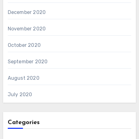
December 2020
November 2020
October 2020
September 2020
August 2020
July 2020
Categories