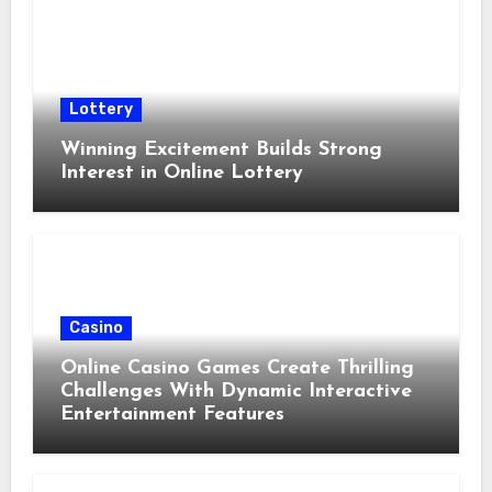
Lottery
Winning Excitement Builds Strong
Interest in Online Lottery
Casino
Online Casino Games Create Thrilling
Challenges With Dynamic Interactive
Entertainment Features