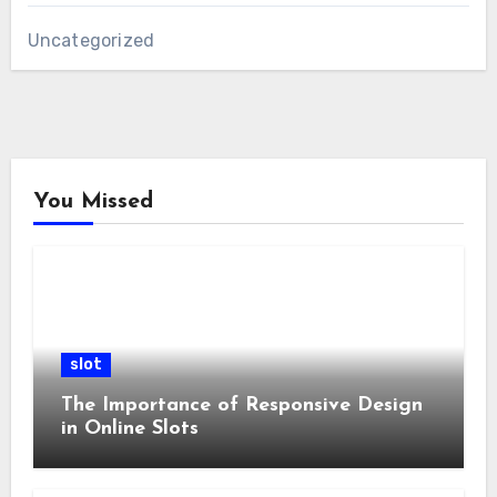
Uncategorized
You Missed
slot
The Importance of Responsive Design
in Online Slots